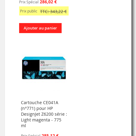
286,02 €
Prix Spécial
Prix public
TTC: 343,22 €
Ajouter au panier
Cartouche CE041A
(n°771) pour HP
DesignJet Z6200 série :
Light magenta - 775
ml
285,12 €
Prix Spécial