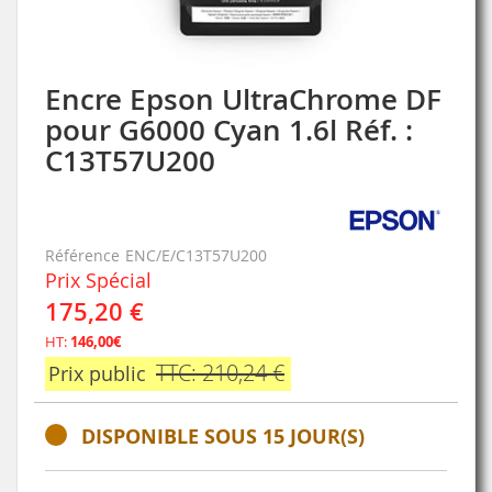
Encre Epson UltraChrome DF
Skip
to
pour G6000 Cyan 1.6l Réf. :
the
C13T57U200
beginning
of
the
images
gallery
Référence
ENC/E/C13T57U200
Prix Spécial
175,20 €
HT:
146,00€
TTC: 210,24 €
Prix public
DISPONIBLE SOUS 15 JOUR(S)