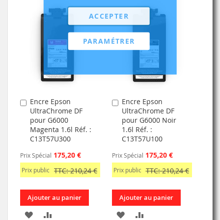
À
AU
À
AU
ACCEPTER
MA
COMPARATEUR
MA
COMPARATEUR
PARAMÉTRER
LISTE
LISTE
D’ENVIE
D’ENVIE
Encre Epson
Encre Epson
Ajouter
Ajouter
UltraChrome DF
UltraChrome DF
au
au
pour G6000
pour G6000 Noir
panier
panier
Magenta 1.6l Réf. :
1.6l Réf. :
C13T57U300
C13T57U100
175,20 €
175,20 €
Prix Spécial
Prix Spécial
Prix public
TTC: 210,24 €
Prix public
TTC: 210,24 €
Ajouter au panier
Ajouter au panier
AJOUTER
AJOUTER
AJOUTER
AJOUTER