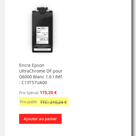
Encre Epson
UltraChrome DF pour
G6000 Blanc 1.6 l Réf.
: C13T57UA00
175,20 €
Prix Spécial
Prix public
TTC: 210,24 €
Ajouter au panier