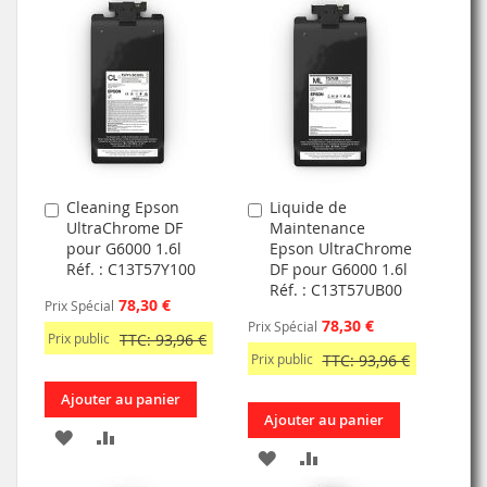
Cleaning Epson
Liquide de
Ajouter
Ajouter
UltraChrome DF
Maintenance
au
au
pour G6000 1.6l
Epson UltraChrome
panier
panier
Réf. : C13T57Y100
DF pour G6000 1.6l
Réf. : C13T57UB00
78,30 €
Prix Spécial
78,30 €
Prix Spécial
Prix public
TTC: 93,96 €
Prix public
TTC: 93,96 €
Ajouter au panier
Ajouter au panier
AJOUTER
AJOUTER
AJOUTER
AJOUTER
À
AU