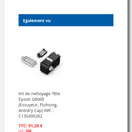
Egalement vu
Kit de nettoyage Tête
Epson G6000
(Essuyeur, Fluhsing,
Antidry Cap) Réf. :
C13S400262
TTC: 91,20 €
HT:
76€