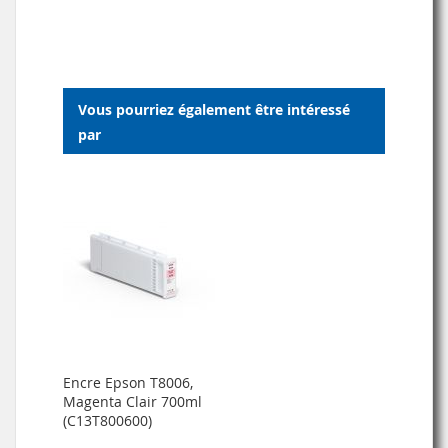
À
AU
MA
COMPARATEUR
LISTE
Vous pourriez également être intéressé
D’ENVIE
par
Encre Epson T8006,
Magenta Clair 700ml
(C13T800600)