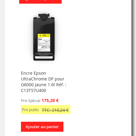
Encre Epson
UltraChrome DF pour
G6000 Jaune 1.6l Réf. :
C13T57U400
175,20 €
Prix Spécial
Prix public
TTC: 210,24 €
Ajouter au panier