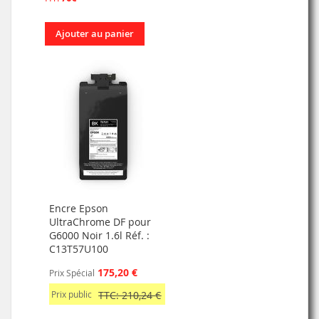
Ajouter au panier
Encre Epson
UltraChrome DF pour
G6000 Noir 1.6l Réf. :
C13T57U100
175,20 €
Prix Spécial
Prix public
TTC: 210,24 €