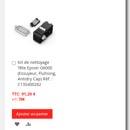
À
AU
À
AU
MA
COMPARATEUR
MA
COMPARATEUR
LISTE
LISTE
D’ENVIE
D’ENVIE
Kit de nettoyage
Ajouter
Tête Epson G6000
au
(Essuyeur, Fluhsing,
panier
Antidry Cap) Réf. :
C13S400262
TTC: 91,20 €
HT:
76€
Ajouter au panier
AJOUTER
AJOUTER