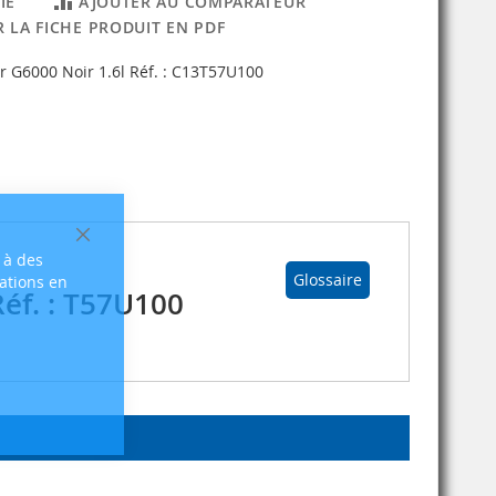
IE
AJOUTER AU COMPARATEUR
 LA FICHE PRODUIT EN PDF
 G6000 Noir 1.6l Réf. : C13T57U100
Fermer
 à des
Glossaire
sations en
éf. : T57U100