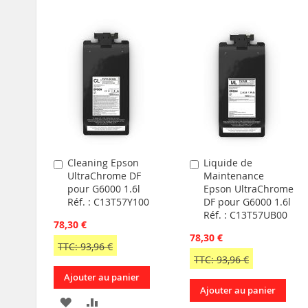
Cleaning Epson
Liquide de
Ajouter
Ajouter
UltraChrome DF
Maintenance
au
au
pour G6000 1.6l
Epson UltraChrome
panier
panier
Réf. : C13T57Y100
DF pour G6000 1.6l
Réf. : C13T57UB00
78,30 €
78,30 €
TTC: 93,96 €
TTC: 93,96 €
Ajouter au panier
Ajouter au panier
AJOUTER
AJOUTER