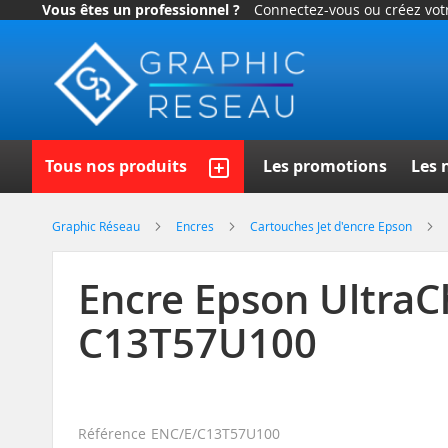
Vous êtes un professionnel ?
Connectez-vous ou créez vo
Allez
au
contenu
Recherch
Tous nos produits
Les promotions
Les 
Graphic Réseau
Encres
Cartouches Jet d'encre Epson
Encre Epson UltraC
C13T57U100
Référence
ENC/E/C13T57U100