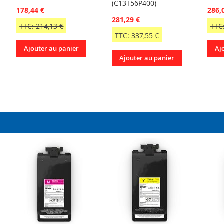
(C13T56P400)
178,44 €
286,
281,29 €
TTC: 214,13 €
TTC:
TTC: 337,55 €
Ajouter au panier
Aj
Ajouter au panier