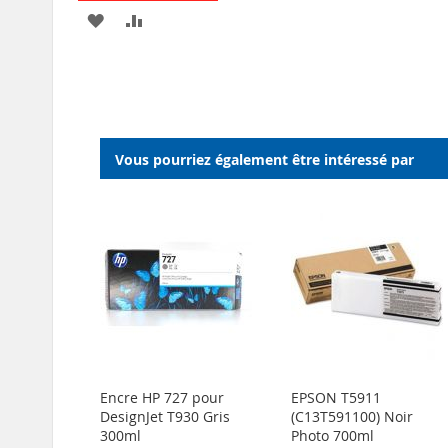
AJOUTER
AJOUTER
À
AU
MA
COMPARATEUR
LISTE
D’ENVIE
Vous pourriez également être intéressé par
Encre HP 727 pour
EPSON T5911
DesignJet T930 Gris
(C13T591100) Noir
300ml
Photo 700ml