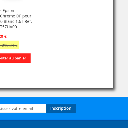
e Epson
aChrome DF pour
 Blanc 1.6 l Réf.
3T57UA00
20 €
 210,24 €
outer au panier
on
Inscription