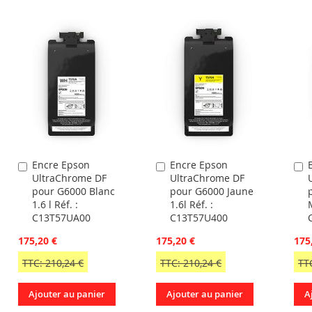
Encre Epson
Encre Epson
Ajouter
Ajouter
A
UltraChrome DF
UltraChrome DF
au
au
a
pour G6000 Blanc
pour G6000 Jaune
panier
panier
p
1.6 l Réf. :
1.6l Réf. :
C13T57UA00
C13T57U400
175,20 €
175,20 €
175
TTC: 210,24 €
TTC: 210,24 €
TT
Ajouter au panier
Ajouter au panier
A