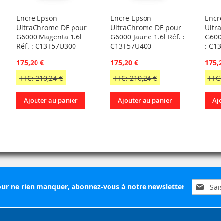
Encre Epson
Encre Epson
Encr
UltraChrome DF pour
UltraChrome DF pour
Ultr
G6000 Magenta 1.6l
G6000 Jaune 1.6l Réf. :
G6000
Réf. : C13T57U300
C13T57U400
: C1
175,20 €
175,20 €
175,
TTC: 210,24 €
TTC: 210,24 €
TTC:
Ajouter au panier
Ajouter au panier
Aj
Inscripti
ur ne rien manquer, abonnez-vous à notre newsletter
à
notre
lettre