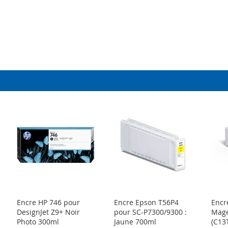
Encre HP 746 pour
Encre Epson T56P4
Encr
DesignJet Z9+ Noir
pour SC-P7300/9300 :
Mage
Photo 300ml
Jaune 700ml
(C13