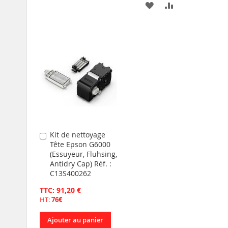
AJOUTER
AJOUTER
À
AU
À
AU
MA
COMPARATEUR
MA
COMPARATEU
LISTE
LISTE
D’ENVIE
D’ENVIE
Kit de nettoyage
Ajouter
Tête Epson G6000
au
(Essuyeur, Fluhsing,
panier
Antidry Cap) Réf. :
C13S400262
TTC: 91,20 €
HT:
76€
Ajouter au panier