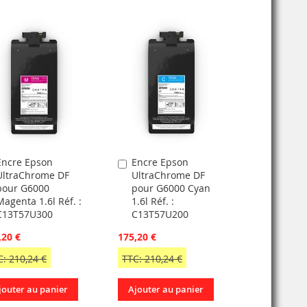
Encre Epson
Encre Epson
jouter
Ajouter
UltraChrome DF
UltraChrome DF
u
au
pour G6000
pour G6000 Cyan
anier
panier
Magenta 1.6l Réf. :
1.6l Réf. :
C13T57U300
C13T57U200
,20 €
175,20 €
C: 210,24 €
TTC: 210,24 €
jouter au panier
Ajouter au panier