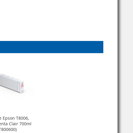
e Epson T8006,
nta Clair 700ml
T800600)