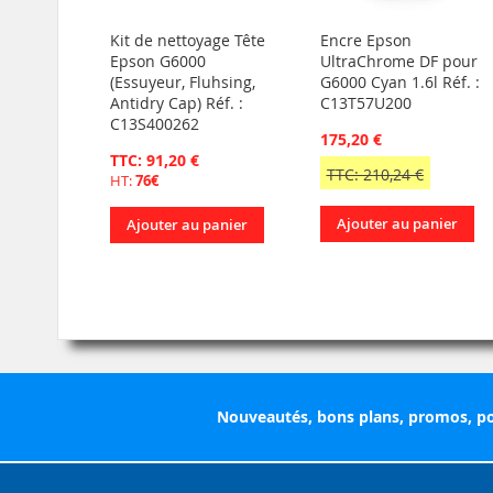
Kit de nettoyage Tête
Encre Epson
Epson G6000
UltraChrome DF pour
(Essuyeur, Fluhsing,
G6000 Cyan 1.6l Réf. :
Antidry Cap) Réf. :
C13T57U200
C13S400262
175,20 €
TTC: 91,20 €
TTC: 210,24 €
HT:
76€
Ajouter au panier
Ajouter au panier
Nouveautés, bons plans, promos, po