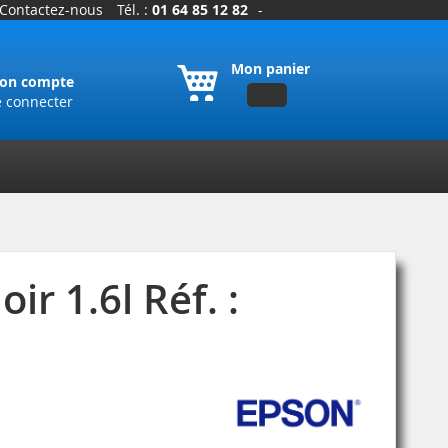
Contactez-nous
Tél. :
01 64 85 12 82
-
Mon panier
on compte
e connecter
r 1.6l Réf. :