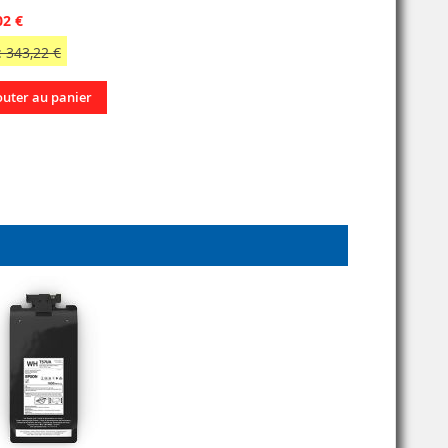
02 €
 343,22 €
outer au panier