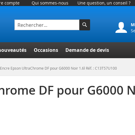
tre compte
Qui sommes-nous
Une question, un conseil ?
M
S
Rechercher
er
nouveautés
Occasions
Demande de devis
Encre Epson UltraChrome DF pour G6000 Noir 1.6l Réf. : C13T57U100
hrome DF pour G6000 Noi