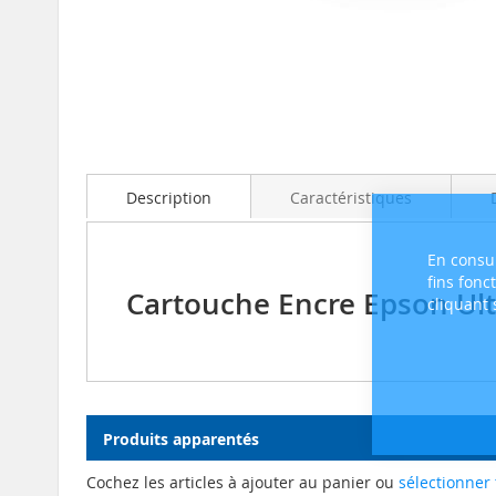
Skip
to
the
beginning
Description
Caractéristiques
of
the
images
En consul
gallery
fins fonc
Cartouche Encre Epson Ult
cliquant
Produits apparentés
Cochez les articles à ajouter au panier ou
sélectionner 