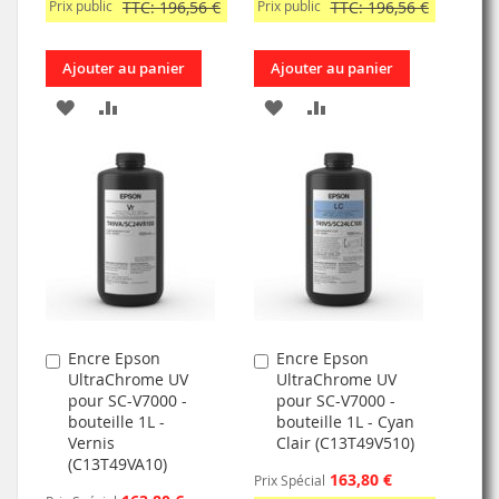
Prix public
TTC: 196,56 €
Prix public
TTC: 196,56 €
Ajouter au panier
Ajouter au panier
AJOUTER
AJOUTER
AJOUTER
AJOUTER
À
AU
À
AU
MA
COMPARATEUR
MA
COMPARATEUR
LISTE
LISTE
D’ENVIE
D’ENVIE
Encre Epson
Encre Epson
Ajouter
Ajouter
UltraChrome UV
UltraChrome UV
au
au
pour SC-V7000 -
pour SC-V7000 -
panier
panier
bouteille 1L -
bouteille 1L - Cyan
Vernis
Clair (C13T49V510)
(C13T49VA10)
163,80 €
Prix Spécial