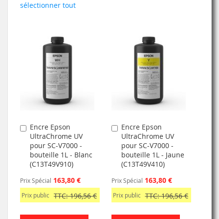
sélectionner tout
Encre Epson
Encre Epson
Ajouter
Ajouter
UltraChrome UV
UltraChrome UV
au
au
pour SC-V7000 -
pour SC-V7000 -
panier
panier
bouteille 1L - Blanc
bouteille 1L - Jaune
(C13T49V910)
(C13T49V410)
163,80 €
163,80 €
Prix Spécial
Prix Spécial
Prix public
TTC: 196,56 €
Prix public
TTC: 196,56 €