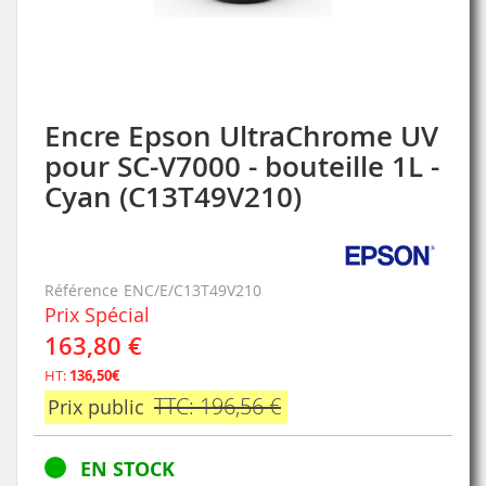
Encre Epson UltraChrome UV
Skip
to
pour SC-V7000 - bouteille 1L -
the
Cyan (C13T49V210)
beginning
of
the
images
gallery
Référence
ENC/E/C13T49V210
Prix Spécial
163,80 €
HT:
136,50€
TTC: 196,56 €
Prix public
EN STOCK