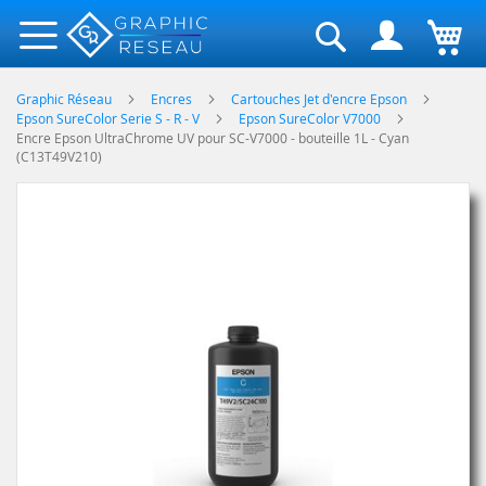
Rechercher
Graphic Réseau
Encres
Cartouches Jet d'encre Epson
Epson SureColor Serie S - R - V
Epson SureColor V7000
Encre Epson UltraChrome UV pour SC-V7000 - bouteille 1L - Cyan
(C13T49V210)
Skip
to
the
end
of
the
images
gallery