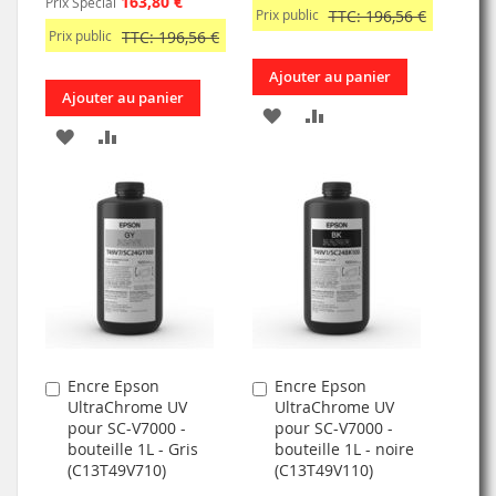
163,80 €
Prix Spécial
Prix public
TTC: 196,56 €
Prix public
TTC: 196,56 €
Ajouter au panier
Ajouter au panier
AJOUTER
AJOUTER
AJOUTER
AJOUTER
À
AU
À
AU
MA
COMPARATEUR
MA
COMPARATEUR
LISTE
LISTE
D’ENVIE
D’ENVIE
Encre Epson
Encre Epson
Ajouter
Ajouter
UltraChrome UV
UltraChrome UV
au
au
pour SC-V7000 -
pour SC-V7000 -
panier
panier
bouteille 1L - Gris
bouteille 1L - noire
(C13T49V710)
(C13T49V110)