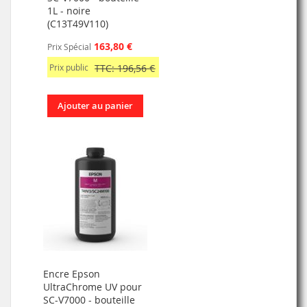
1L - noire
(C13T49V110)
163,80 €
Prix Spécial
Prix public
TTC: 196,56 €
Ajouter au panier
Encre Epson
UltraChrome UV pour
SC-V7000 - bouteille