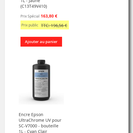
1L - Jaune
(C13T49V410)
163,80 €
Prix Spécial
Prix public
TTC: 196,56 €
Ajouter au panier
Encre Epson
UltraChrome UV pour
SC-V7000 - bouteille
1L - Cyan Clair