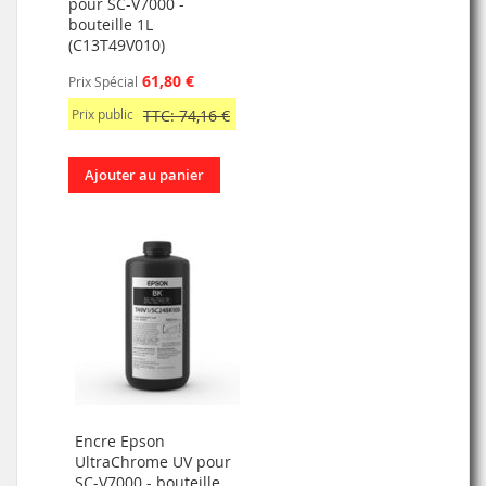
pour SC-V7000 -
bouteille 1L
(C13T49V010)
61,80 €
Prix Spécial
Prix public
TTC: 74,16 €
Ajouter au panier
Encre Epson
UltraChrome UV pour
SC-V7000 - bouteille