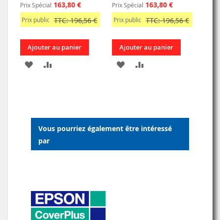
163,80 €
163,80 €
Prix Spécial
Prix Spécial
Prix public
TTC: 196,56 €
Prix public
TTC: 196,56 €
Ajouter au panier
Ajouter au panier
AJOUTER
AJOUTER
AJOUTER
AJOUTER
À
AU
À
AU
MA
COMPARATEUR
MA
COMPARATEUR
LISTE
LISTE
Vous pourriez également être intéressé
D’ENVIE
D’ENVIE
par