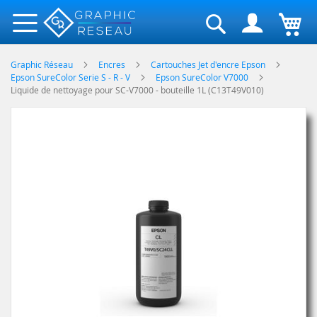
Rechercher
Graphic Réseau
Encres
Cartouches Jet d'encre Epson
Epson SureColor Serie S - R - V
Epson SureColor V7000
Liquide de nettoyage pour SC-V7000 - bouteille 1L (C13T49V010)
Skip
to
the
end
of
the
images
gallery