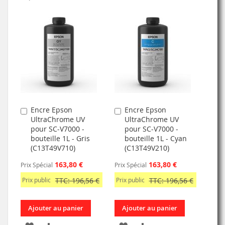
À
AU
À
AU
MA
COMPARATEUR
MA
COMPARATEUR
LISTE
LISTE
D’ENVIE
D’ENVIE
Encre Epson
Encre Epson
Ajouter
Ajouter
UltraChrome UV
UltraChrome UV
au
au
pour SC-V7000 -
pour SC-V7000 -
panier
panier
bouteille 1L - Gris
bouteille 1L - Cyan
(C13T49V710)
(C13T49V210)
163,80 €
163,80 €
Prix Spécial
Prix Spécial
Prix public
TTC: 196,56 €
Prix public
TTC: 196,56 €
Ajouter au panier
Ajouter au panier
AJOUTER
AJOUTER
AJOUTER
AJOUTER