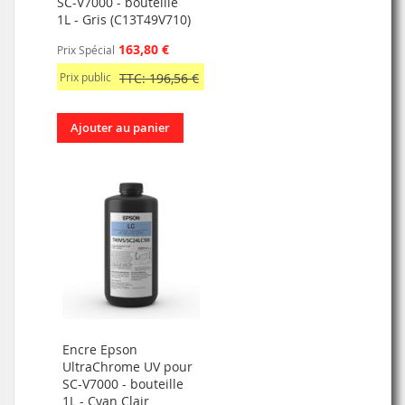
SC-V7000 - bouteille
1L - Gris (C13T49V710)
163,80 €
Prix Spécial
Prix public
TTC: 196,56 €
Ajouter au panier
Encre Epson
UltraChrome UV pour
SC-V7000 - bouteille
1L - Cyan Clair