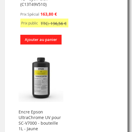
(C13T49V510)
163,80 €
Prix Spécial
Prix public
TTC: 196,56 €
Ajouter au panier
Encre Epson
UltraChrome UV pour
SC-V7000 - bouteille
1L - Jaune