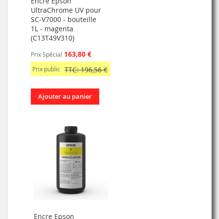
Encre Epson
UltraChrome UV pour
SC-V7000 - bouteille
1L - magenta
(C13T49V310)
163,80 €
Prix Spécial
Prix public
TTC: 196,56 €
Ajouter au panier
Encre Epson