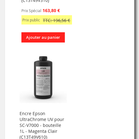
(C13T49V310)
163,80 €
Prix Spécial
Prix public
TTC: 196,56 €
Ajouter au panier
Encre Epson
UltraChrome UV pour
SC-V7000 - bouteille
1L - Magenta Clair
(C13T49V610)