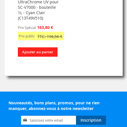
UltraChrome UV pour
SC-V7000 - bouteille
1L - Cyan Clair
(C13T49V510)
163,80 €
Prix Spécial
Prix public
TTC: 196,56 €
Ajouter au panier
Nouveautés, bons plans, promos, pour ne rien
manquer, abonnez-vous à notre newsletter
Inscription
Inscription
à