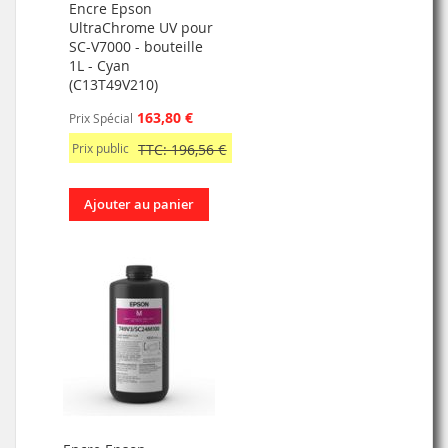
Encre Epson
UltraChrome UV pour
SC-V7000 - bouteille
1L - Cyan
(C13T49V210)
163,80 €
Prix Spécial
Prix public
TTC: 196,56 €
Ajouter au panier