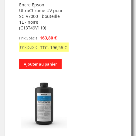
Encre Epson
UltraChrome UV pour
SC-V7000 - bouteille
1L - noire
(C13T49V110)
163,80 €
Prix Spécial
Prix public
TTC: 196,56 €
Ajouter au panier