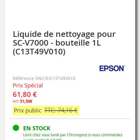
Liquide de nettoyage pour
Skip
to
SC-V7000 - bouteille 1L
the
(C13T49V010)
beginning
of
the
images
gallery
Référence
ENC/E/C13T49V010
Prix Spécial
61,80 €
HT:
51,50€
TTC: 74,16 €
Prix public
EN STOCK
Livré chez vous lundi par Chronopost si vous commandez
avant vendredi 13H00