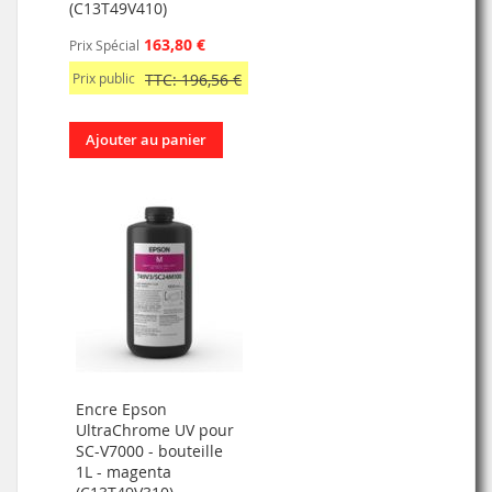
(C13T49V410)
163,80 €
Prix Spécial
Prix public
TTC: 196,56 €
Ajouter au panier
Encre Epson
UltraChrome UV pour
SC-V7000 - bouteille
1L - magenta