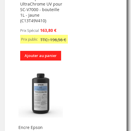
UltraChrome UV pour
SC-V7000 - bouteille
1L - Jaune
(C13T49V410)
163,80 €
Prix Spécial
Prix public
TTC: 196,56 €
Ajouter au panier
Encre Epson