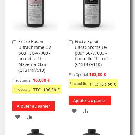
Encre Epson
Encre Epson
Ajouter
Ajouter
UltraChrome UV
UltraChrome UV
au
au
pour SC-V7000 -
pour SC-V7000 -
panier
panier
bouteille 1L -
bouteille 1L - noire
Magenta Clair
(C13T49V110)
(C13T49V610)
163,80 €
Prix Spécial
163,80 €
Prix Spécial
Prix public
TTC: 196,56 €
Prix public
TTC: 196,56 €
Ajouter au panier
Ajouter au panier
AJOUTER
AJOUTER
AJOUTER
AJOUTER
À
AU
À
AU
MA
COMPARATEUR