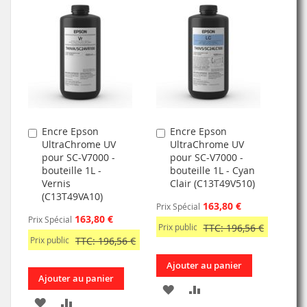
MA
COMPARATEUR
MA
COMPARATEUR
LISTE
LISTE
D’ENVIE
D’ENVIE
Encre Epson
Encre Epson
Ajouter
Ajouter
UltraChrome UV
UltraChrome UV
au
au
pour SC-V7000 -
pour SC-V7000 -
panier
panier
bouteille 1L -
bouteille 1L - Cyan
Vernis
Clair (C13T49V510)
(C13T49VA10)
163,80 €
Prix Spécial
163,80 €
Prix Spécial
Prix public
TTC: 196,56 €
Prix public
TTC: 196,56 €
Ajouter au panier
Ajouter au panier
AJOUTER
AJOUTER
AJOUTER
AJOUTER