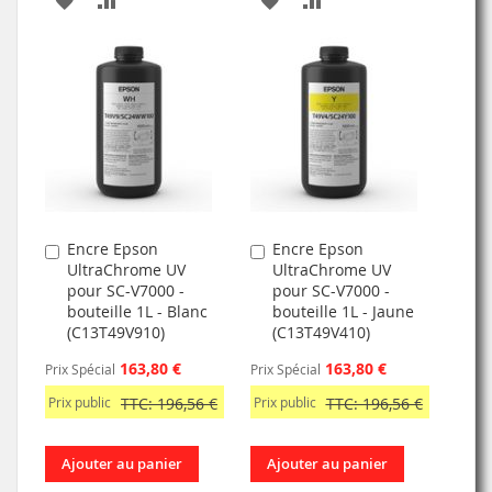
À
AU
À
AU
MA
COMPARATEUR
MA
COMPARATEUR
LISTE
LISTE
D’ENVIE
D’ENVIE
Encre Epson
Encre Epson
Ajouter
Ajouter
UltraChrome UV
UltraChrome UV
au
au
pour SC-V7000 -
pour SC-V7000 -
panier
panier
bouteille 1L - Blanc
bouteille 1L - Jaune
(C13T49V910)
(C13T49V410)
163,80 €
163,80 €
Prix Spécial
Prix Spécial
Prix public
TTC: 196,56 €
Prix public
TTC: 196,56 €
Ajouter au panier
Ajouter au panier