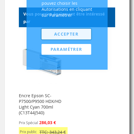
pouvez choisir les
Autorisations en cliquant
Vous pourriez également être intéressé
sur Paramétrer
par
ACCEPTER
PARAMÉTRER
Encre Epson SC-
P7500/P9500 HDX/HD
Light Cyan 700ml
(C13T44J540)
286,03 €
Prix Spécial
Prix public
TTC: 343,24 €