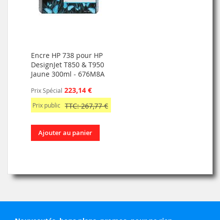
Encre HP 738 pour HP
DesignJet T850 & T950
Jaune 300ml - 676M8A
223,14 €
Prix Spécial
Prix public
TTC: 267,77 €
Ajouter au panier