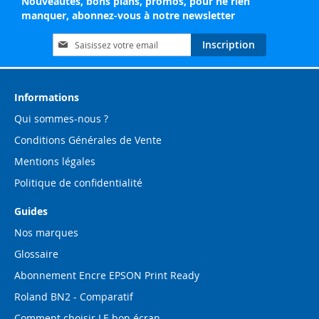
Nouveautés, bons plans, promos, pour ne rien
manquer, abonnez-vous à notre newsletter
Inscription
Inscription
à
notre
lettre
d’information
Informations
:
Qui sommes-nous ?
Conditions Générales de Vente
Mentions légales
Politique de confidentialité
Guides
Nos marques
Glossaire
Abonnement Encre EPSON Print Ready
Roland BN2 - Comparatif
Comment choisir LE bon écran