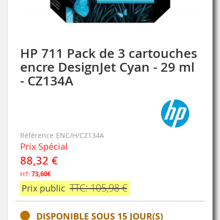
HP 711 Pack de 3 cartouches
Skip
to
encre DesignJet Cyan - 29 ml
the
- CZ134A
beginning
of
the
images
gallery
Référence
ENC/H/CZ134A
Prix Spécial
88,32 €
HT:
73,60€
TTC: 105,98 €
Prix public
DISPONIBLE SOUS 15 JOUR(S)