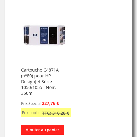
Cartouche C4871A
(n°80) pour HP
DesignJet Série
1050/1055 : Noir,
350ml
227,76 €
Prix Spécial
Prix public
TTC: 310,28 €
Ajouter au panier