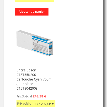
Ajouter au panier
Encre Epson
C13T55K200
Cartouche Cyan 700ml
(Remplace
C13T804200)
243,38 €
Prix Spécial
Prix public
TTC: 292,06 €