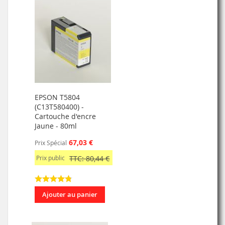
EPSON T5804
(C13T580400) -
Cartouche d'encre
Jaune - 80ml
67,03 €
Prix Spécial
Prix public
TTC: 80,44 €
Ajouter au panier