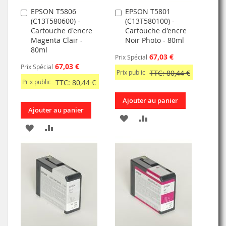
EPSON T5806
EPSON T5801
Ajouter
Ajouter
(C13T580600) -
(C13T580100) -
au
au
Cartouche d'encre
Cartouche d'encre
panier
panier
Magenta Clair -
Noir Photo - 80ml
80ml
67,03 €
Prix Spécial
67,03 €
Prix Spécial
Prix public
TTC: 80,44 €
Prix public
TTC: 80,44 €
Ajouter au panier
Ajouter au panier
AJOUTER
AJOUTER
AJOUTER
AJOUTER
À
AU
À
AU
MA
COMPARATEUR
MA
COMPARATEUR
LISTE
LISTE
D’ENVIE
D’ENVIE