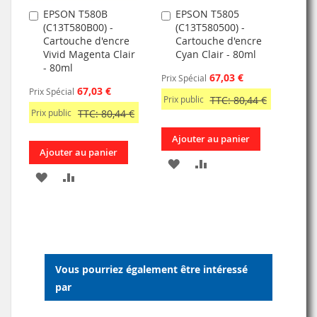
EPSON T580B
EPSON T5805
Ajouter
Ajouter
(C13T580B00) -
(C13T580500) -
au
au
Cartouche d'encre
Cartouche d'encre
panier
panier
Vivid Magenta Clair
Cyan Clair - 80ml
- 80ml
67,03 €
Prix Spécial
67,03 €
Prix Spécial
Prix public
TTC: 80,44 €
Prix public
TTC: 80,44 €
Ajouter au panier
Ajouter au panier
AJOUTER
AJOUTER
AJOUTER
AJOUTER
À
AU
À
AU
MA
COMPARATEUR
MA
COMPARATEUR
LISTE
LISTE
D’ENVIE
Vous pourriez également être intéressé
D’ENVIE
par