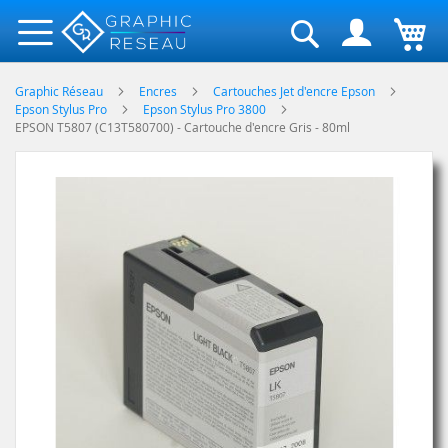
Rechercher
Graphic Réseau
Encres
Cartouches Jet d'encre Epson
Epson Stylus Pro
Epson Stylus Pro 3800
EPSON T5807 (C13T580700) - Cartouche d'encre Gris - 80ml
Skip
to
the
end
of
the
images
gallery