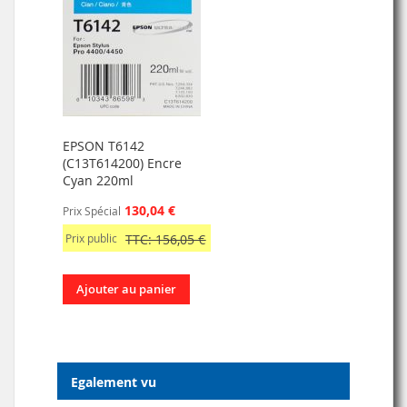
EPSON T6142
(C13T614200) Encre
Cyan 220ml
130,04 €
Prix Spécial
Prix public
TTC: 156,05 €
Ajouter au panier
Egalement vu