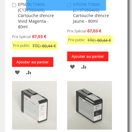
EPSON T580A
EPSON T5804
Ajouter
Ajouter
(C13T580A00) -
(C13T580400) -
au
au
Cartouche d'encre
Cartouche d'encre
panier
panier
Vivid Magenta -
Jaune - 80ml
80ml
67,03 €
Prix Spécial
67,03 €
Prix Spécial
Prix public
TTC: 80,44 €
Prix public
TTC: 80,44 €
Ajouter au panier
Ajouter au panier
AJOUTER
AJOUTER
AJOUTER
AJOUTER
À
AU
À
AU
MA
COMPARATEUR
MA
COMPARATEUR
LISTE
LISTE
D’ENVIE
D’ENVIE