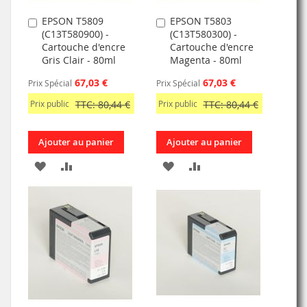
EPSON T5809
EPSON T5803
Ajouter
Ajouter
(C13T580900) -
(C13T580300) -
au
au
Cartouche d'encre
Cartouche d'encre
panier
panier
Gris Clair - 80ml
Magenta - 80ml
67,03 €
67,03 €
Prix Spécial
Prix Spécial
Prix public
TTC: 80,44 €
Prix public
TTC: 80,44 €
Ajouter au panier
Ajouter au panier
AJOUTER
AJOUTER
AJOUTER
AJOUTER
À
AU
À
AU
MA
COMPARATEUR
MA
COMPARATEUR
LISTE
LISTE
D’ENVIE
D’ENVIE