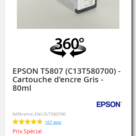
Skip
to
the
beginning
of
the
images
EPSON T5807 (C13T580700) -
gallery
Cartouche d'encre Gris -
80ml
Référence
ENC/E/T580700
107
avis
Prix Spécial