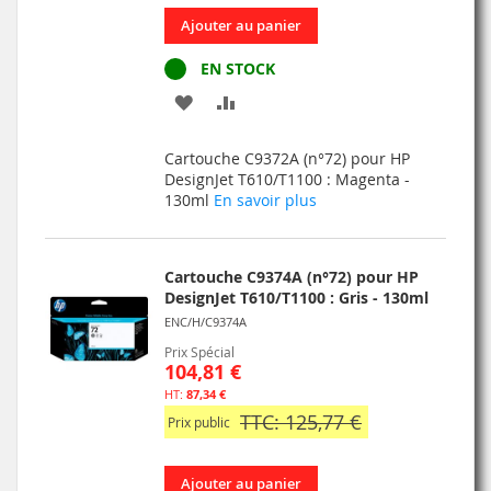
Ajouter au panier
EN STOCK
AJOUTER
AJOUTER
À
AU
Cartouche C9372A (n°72) pour HP
MA
COMPARATEUR
DesignJet T610/T1100 : Magenta -
130ml
En savoir plus
LISTE
D’ENVIE
Cartouche C9374A (n°72) pour HP
DesignJet T610/T1100 : Gris - 130ml
ENC/H/C9374A
Prix Spécial
104,81 €
87,34 €
TTC: 125,77 €
Prix public
Ajouter au panier