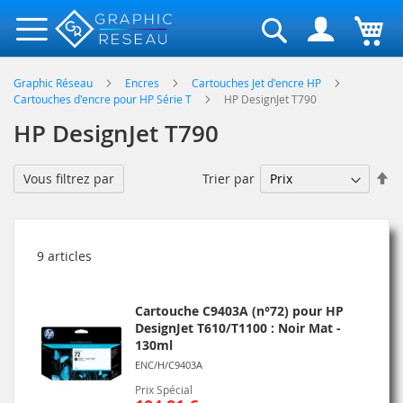
Rechercher
Graphic Réseau
Encres
Cartouches Jet d'encre HP
Cartouches d'encre pour HP Série T
HP DesignJet T790
HP DesignJet T790
Pa
Trier par
Vous filtrez par
or
dé
9
articles
Cartouche C9403A (n°72) pour HP
DesignJet T610/T1100 : Noir Mat -
130ml
ENC/H/C9403A
Prix Spécial