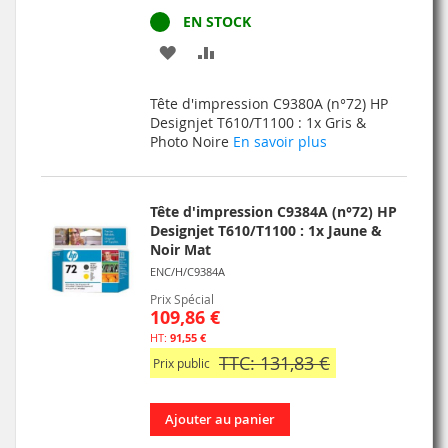
EN STOCK
AJOUTER
AJOUTER
À
AU
Tête d'impression C9380A (n°72) HP
MA
COMPARATEUR
Designjet T610/T1100 : 1x Gris &
Photo Noire
En savoir plus
LISTE
D’ENVIE
Tête d'impression C9384A (n°72) HP
Designjet T610/T1100 : 1x Jaune &
Noir Mat
ENC/H/C9384A
Prix Spécial
109,86 €
91,55 €
TTC: 131,83 €
Prix public
Ajouter au panier