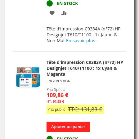
EN STOCK
AJOUTER
AJOUTER
À
AU
Tête d'impression C9384A (n°72) HP
MA
COMPARATEUR
Designjet T610/T1100 : 1x Jaune &
Noir Mat
En savoir plus
LISTE
D’ENVIE
Tête d'impression C9383A (n°72) HP
Designjet T610/T1100 : 1x Cyan &
Magenta
ENC/H/C9383A
Prix Spécial
109,86 €
91,55 €
TTC: 131,83 €
Prix public
Ajouter au panier
EN STOCK