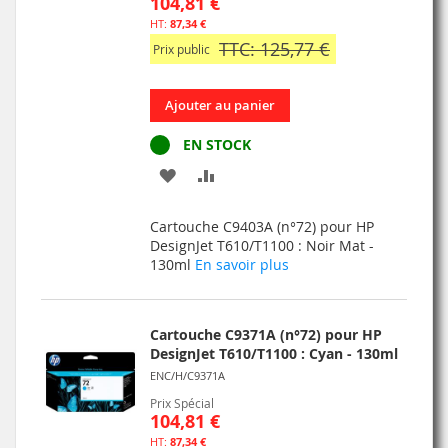
104,81 €
87,34 €
TTC: 125,77 €
Prix public
Ajouter au panier
EN STOCK
AJOUTER
AJOUTER
À
AU
Cartouche C9403A (n°72) pour HP
MA
COMPARATEUR
DesignJet T610/T1100 : Noir Mat -
130ml
En savoir plus
LISTE
D’ENVIE
Cartouche C9371A (n°72) pour HP
DesignJet T610/T1100 : Cyan - 130ml
ENC/H/C9371A
Prix Spécial
104,81 €
87,34 €