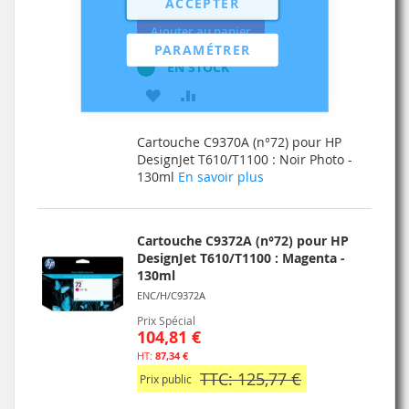
ACCEPTER
Ajouter au panier
PARAMÉTRER
EN STOCK
AJOUTER
AJOUTER
À
AU
Cartouche C9370A (n°72) pour HP
MA
COMPARATEUR
DesignJet T610/T1100 : Noir Photo -
130ml
En savoir plus
LISTE
D’ENVIE
Cartouche C9372A (n°72) pour HP
DesignJet T610/T1100 : Magenta -
130ml
ENC/H/C9372A
Prix Spécial
104,81 €
87,34 €
TTC: 125,77 €
Prix public