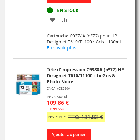
EN STOCK
AJOUTER
AJOUTER
À
AU
Cartouche C9374A (n°72) pour HP
MA
COMPARATEUR
DesignJet T610/T1100 : Gris - 130ml
En savoir plus
LISTE
D’ENVIE
Tête d'impression C9380A (n°72) HP
Designjet T610/T1100 : 1x Gris &
Photo Noire
ENC/H/C9380A
Prix Spécial
109,86 €
91,55 €
TTC: 131,83 €
Prix public
Ajouter au panier