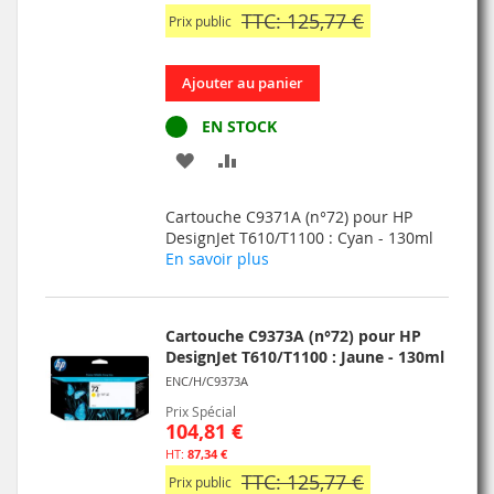
TTC: 125,77 €
Prix public
Ajouter au panier
EN STOCK
AJOUTER
AJOUTER
À
AU
Cartouche C9371A (n°72) pour HP
MA
COMPARATEUR
DesignJet T610/T1100 : Cyan - 130ml
En savoir plus
LISTE
D’ENVIE
Cartouche C9373A (n°72) pour HP
DesignJet T610/T1100 : Jaune - 130ml
ENC/H/C9373A
Prix Spécial
104,81 €
87,34 €
TTC: 125,77 €
Prix public