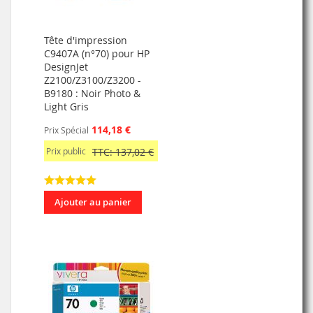
Tête d'impression
C9407A (n°70) pour HP
DesignJet
Z2100/Z3100/Z3200 -
B9180 : Noir Photo &
Light Gris
114,18 €
Prix Spécial
Prix public
TTC: 137,02 €
Ajouter au panier