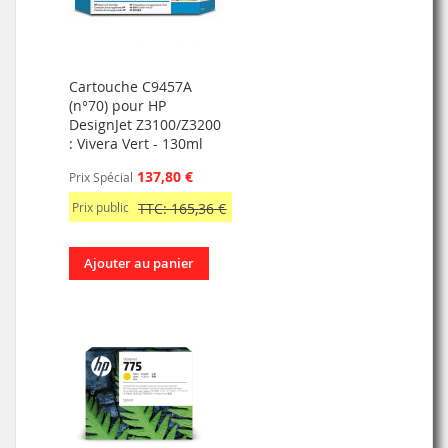
Cartouche C9457A
(n°70) pour HP
DesignJet Z3100/Z3200
: Vivera Vert - 130ml
137,80 €
Prix Spécial
Prix public
TTC: 165,36 €
Ajouter au panier