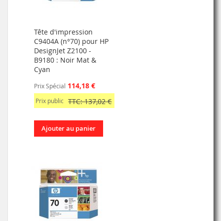
Tête d'impression
C9404A (n°70) pour HP
DesignJet Z2100 -
B9180 : Noir Mat &
Cyan
114,18 €
Prix Spécial
Prix public
TTC: 137,02 €
Ajouter au panier