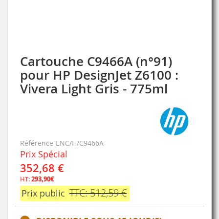
Cartouche C9466A (n°91)
Skip
to
pour HP DesignJet Z6100 :
the
Vivera Light Gris - 775ml
beginning
of
the
images
gallery
Référence
ENC/H/C9466A
Prix Spécial
352,68 €
HT:
293,90€
TTC: 512,59 €
Prix public