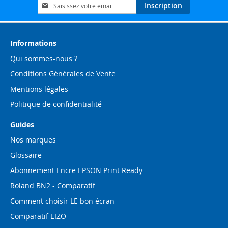
Inscription
Inscription
à
notre
lettre
d’information
Informations
:
Qui sommes-nous ?
Conditions Générales de Vente
Mentions légales
Politique de confidentialité
Guides
Nos marques
Glossaire
Abonnement Encre EPSON Print Ready
Roland BN2 - Comparatif
Comment choisir LE bon écran
Comparatif EIZO