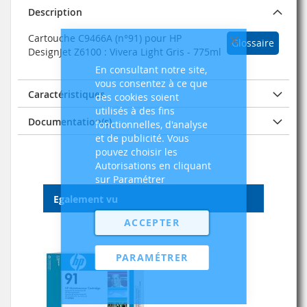
Description
Cartouche C9466A (n°91) pour HP
Glossaire
Fermer
DesignJet Z6100 : Vivera Light Gris - 775ml
En consultant notre site,
vous consentez à ce que
Caractéristiques
des cookies soient
utilisés à des fins
Documentation(s)
fonctionnelles, d'analyse
et de publicité. Vous
pouvez choisir les
Autorisations en cliquant
sur Paramétrer
Egalement vu
ACCEPTER
PARAMÉTRER