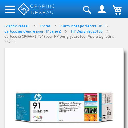
Rechercher
Graphic Réseau
Encres
Cartouches Jet d'encre HP
Cartouches d'encre pour HP Série Z
HP DesignJet Z6100
Cartouche C9466A (n°91) pour HP DesignJet Z6100 : Vivera Light Gris -
775ml
Skip
to
the
end
of
the
images
gallery