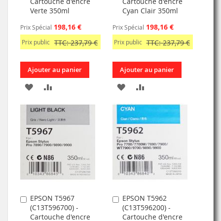
Cartouche d'encre
Cartouche d'encre
panier
panier
Verte 350ml
Cyan Clair 350ml
198,16 €
198,16 €
Prix Spécial
Prix Spécial
Prix public
TTC: 237,79 €
Prix public
TTC: 237,79 €
Ajouter au panier
Ajouter au panier
AJOUTER
AJOUTER
AJOUTER
AJOUTER
À
AU
À
AU
MA
COMPARATEUR
MA
COMPARATEUR
LISTE
LISTE
D’ENVIE
D’ENVIE
EPSON T5967
EPSON T5962
Ajouter
Ajouter
(C13T596700) -
(C13T596200) -
au
au
Cartouche d'encre
Cartouche d'encre
panier
panier