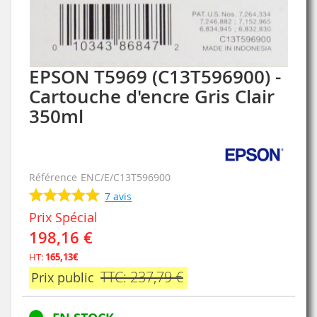
EPSON T5969 (C13T596900) -
Skip
to
Cartouche d'encre Gris Clair
the
350ml
beginning
of
the
images
gallery
Référence
ENC/E/C13T596900
7
avis
Prix Spécial
198,16 €
HT:
165,13€
TTC: 237,79 €
Prix public