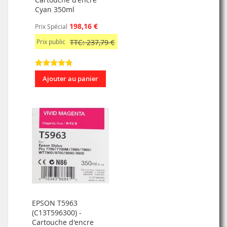
Cyan 350ml
198,16 €
Prix Spécial
Prix public
TTC: 237,79 €
Ajouter au panier
EPSON T5963
(C13T596300) -
Cartouche d'encre