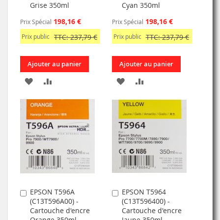
Grise 350ml
Cyan 350ml
198,16 €
198,16 €
Prix Spécial
Prix Spécial
Prix public
TTC: 237,79 €
Prix public
TTC: 237,79 €
Ajouter au panier
Ajouter au panier
AJOUTER
AJOUTER
AJOUTER
AJOUTER
À
AU
À
AU
MA
COMPARATEUR
MA
COMPARATEUR
LISTE
LISTE
D’ENVIE
D’ENVIE
EPSON T596A
EPSON T5964
Ajouter
Ajouter
(C13T596A00) -
(C13T596400) -
au
au
Cartouche d'encre
Cartouche d'encre
panier
panier
Orange 350ml
Jaune 350ml