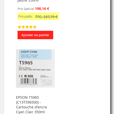
Jaune 350ml
198,16 €
Prix Spécial
Prix public
TTC: 237,79 €
Ajouter au panier
EPSON T5965
(C13T596500) -
Cartouche d'encre
Cyan Clair 350ml