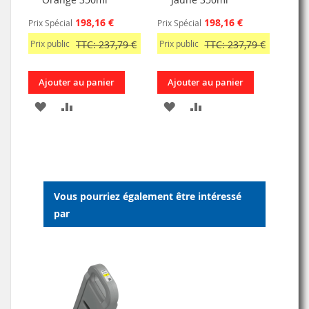
198,16 €
198,16 €
Prix Spécial
Prix Spécial
Prix public
TTC: 237,79 €
Prix public
TTC: 237,79 €
Ajouter au panier
Ajouter au panier
AJOUTER
AJOUTER
AJOUTER
AJOUTER
À
AU
À
AU
MA
COMPARATEUR
MA
COMPARATEUR
LISTE
LISTE
Vous pourriez également être intéressé
D’ENVIE
D’ENVIE
par