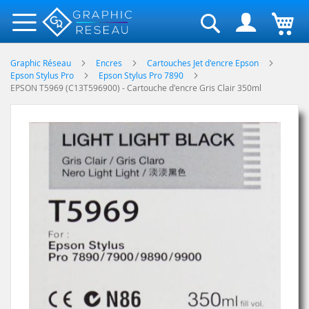
Rechercher
Graphic Réseau
Encres
Cartouches Jet d'encre Epson
Epson Stylus Pro
Epson Stylus Pro 7890
EPSON T5969 (C13T596900) - Cartouche d'encre Gris Clair 350ml
Skip
to
the
end
of
the
images
gallery