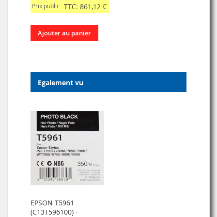
Prix public
TTC: 861,12 €
Ajouter au panier
Egalement vu
EPSON T5961
(C13T596100) -