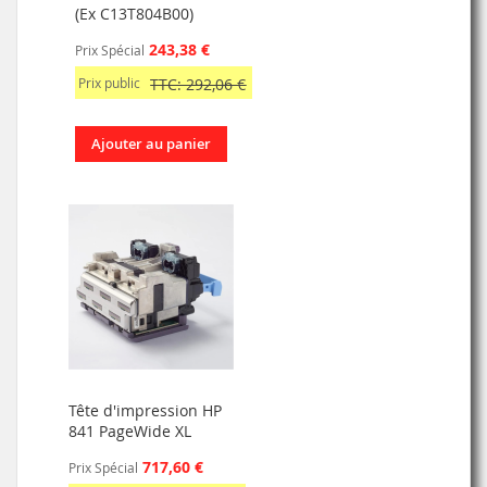
(Ex C13T804B00)
243,38 €
Prix Spécial
Prix public
TTC: 292,06 €
Ajouter au panier
Tête d'impression HP
841 PageWide XL
717,60 €
Prix Spécial