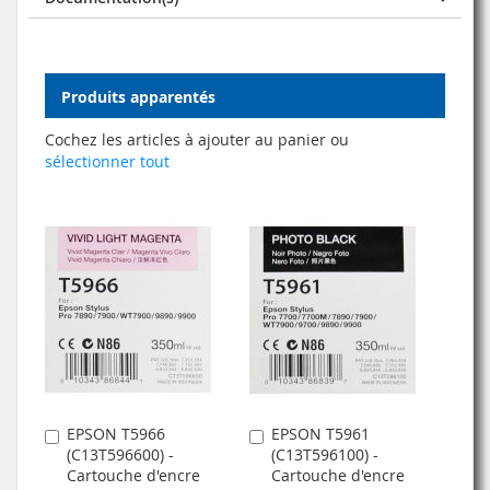
Produits apparentés
Cochez les articles à ajouter au panier ou
sélectionner tout
EPSON T5966
EPSON T5961
Ajouter
Ajouter
(C13T596600) -
(C13T596100) -
au
au
Cartouche d'encre
Cartouche d'encre
panier
panier