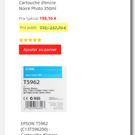
Cartouche d'encre
Noire Photo 350ml
198,16 €
Prix Spécial
Prix public
TTC: 237,79 €
Ajouter au panier
EPSON T5962
(C13T596200) -
Cartouche d'encre