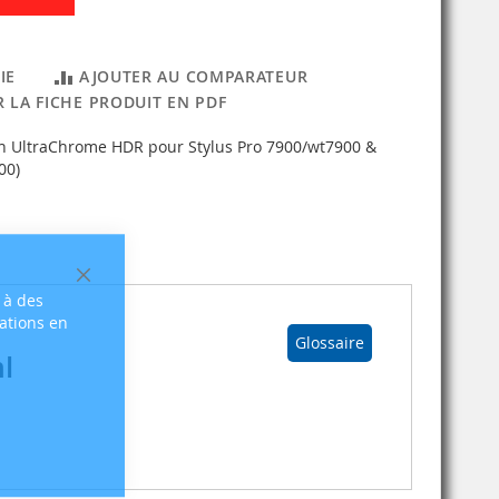
IE
AJOUTER AU COMPARATEUR
 LA FICHE PRODUIT EN PDF
on UltraChrome HDR pour Stylus Pro 7900/wt7900 &
00)
Fermer
 à des
sations en
Glossaire
l