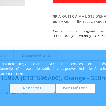
AJOUTER À MA LISTE D’ENV
EMAIL
TÉLÉCHARGER
Cartouche d'encre originale Eps
9900 : Orange - 350ml (C13T596A
Avis
Documentation(s)
tant notre site, vous consentez à ce que des cookies soient utilisés
tionnelles, d'analyse et de publicité. Vous pouvez choisir les Autori
 sur Paramétrer
 T596A (C13T596A00), Orange - 350m
ACCEPTER
PARAMÉTRER
900/wt7900 & 9900