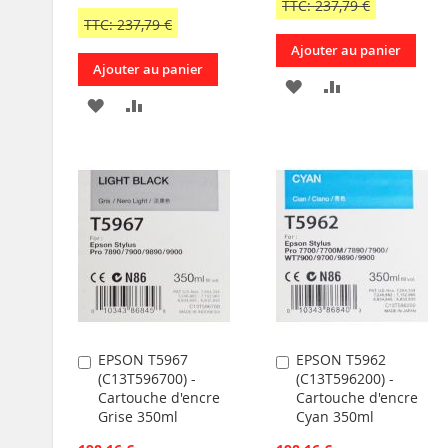
TTC: 237,79 €
TTC: 237,79 €
Ajouter au panier
Ajouter au panier
AJOUTER
AJOUTER
AJOUTER
AJOUTER
À
AU
À
AU
MA
COMPARATEU
MA
COMPARATEUR
LISTE
LISTE
D’ENVIE
D’ENVIE
EPSON T5967
EPSON T5962
Ajouter
Ajouter
(C13T596700) -
(C13T596200) -
au
au
Cartouche d'encre
Cartouche d'encre
panier
panier
Grise 350ml
Cyan 350ml