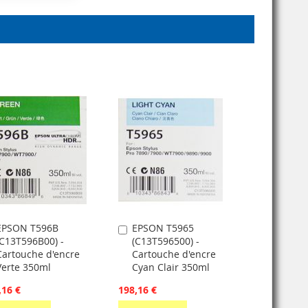
EPSON T596B
EPSON T5965
jouter
Ajouter
(C13T596B00) -
(C13T596500) -
u
au
Cartouche d'encre
Cartouche d'encre
anier
panier
Verte 350ml
Cyan Clair 350ml
,16 €
198,16 €