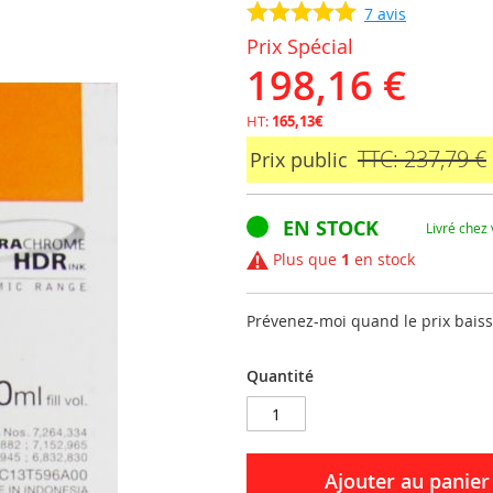
7
avis
Prix Spécial
198,16 €
HT:
165,13€
TTC: 237,79 €
Prix public
EN STOCK
Livré chez
Plus que
1
en stock
Prévenez-moi quand le prix bais
Quantité
Ajouter au panier