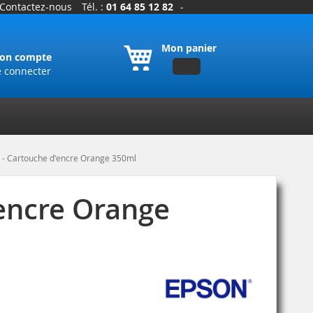
Contactez-nous
Tél. :
01 64 85 12 82
-
Mon panier
on compte
e connecter
- Cartouche d'encre Orange 350ml
encre Orange