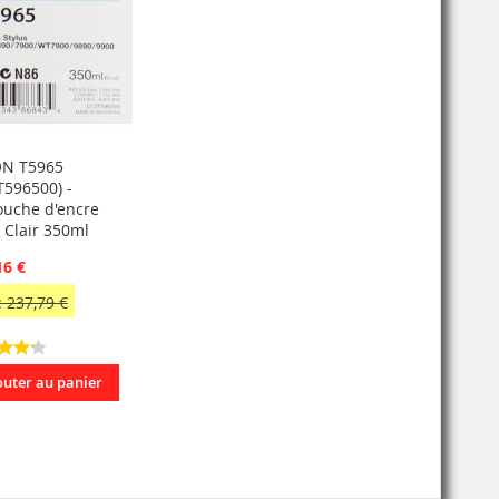
N T5965
T596500) -
ouche d'encre
 Clair 350ml
16 €
 237,79 €
outer au panier