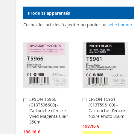
Produits apparentés
Cochez les articles à ajouter au panier ou
sélectionner 
EPSON T5966
EPSON T5961
Ajouter
Ajouter
(C13T596600) -
(C13T596100) -
au
au
Cartouche d'encre
Cartouche d'encre
panier
panier
Vivid Magenta Clair
Noire Photo 350ml
350ml
198,16 €
198,16 €