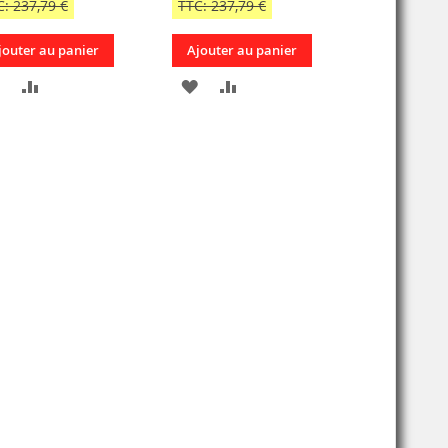
C: 237,79 €
TTC: 237,79 €
jouter au panier
Ajouter au panier
AJOUTER
AJOUTER
AJOUTER
AJOUTER
À
AU
À
AU
MA
COMPARATEUR
MA
COMPARATEUR
LISTE
LISTE
D’ENVIE
D’ENVIE