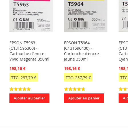
EPSON T5963
EPSON T5964
EPSO
(C13T596300) -
(C13T596400) -
(C13
Cartouche d'encre
Cartouche d'encre
Cart
Vivid Magenta 350ml
Jaune 350ml
Cyan
198,16 €
198,16 €
198,
TTC: 237,79 €
TTC: 237,79 €
TTC:
Ajouter au panier
Ajouter au panier
Aj