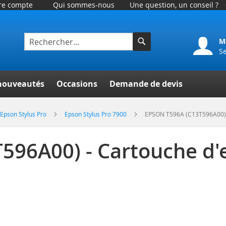
tre compte
Qui sommes-nous
Une question, un conseil ?
M
S
Rechercher
er
nouveautés
Occasions
Demande de devis
Epson Stylus Pro
Epson Stylus Pro 7900
EPSON T596A (C13T596A00) 
596A00) - Cartouche d'