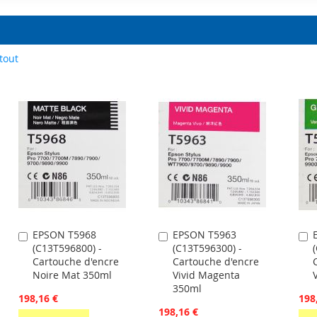
tout
EPSON T5968
EPSON T5963
Ajouter
Ajouter
A
(C13T596800) -
(C13T596300) -
au
au
a
Cartouche d'encre
Cartouche d'encre
panier
panier
p
Noire Mat 350ml
Vivid Magenta
350ml
198,16 €
198
198,16 €