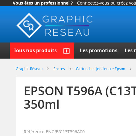
Vous êtes un professionnel ?
Connectez-vous ou créez vo
Allez
au
contenu
Recherch
Tous nos produits
Les promotions
Les 
Graphic Réseau
Encres
Cartouches Jet d'encre Epson
EPSON T596A (C13T
350ml
Référence
ENC/E/C13T596A00