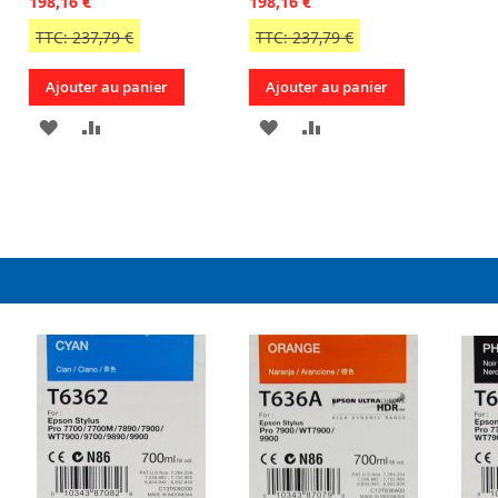
198,16 €
198,16 €
TTC: 237,79 €
TTC: 237,79 €
Ajouter au panier
Ajouter au panier
AJOUTER
AJOUTER
AJOUTER
AJOUTER
À
AU
À
AU
R
MA
COMPARATEUR
MA
COMPARATEUR
LISTE
LISTE
D’ENVIE
D’ENVIE