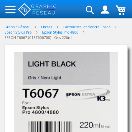
Rechercher
Graphic Réseau
Encres
Cartouches Jet d'encre Epson
Epson Stylus Pro
Epson Stylus Pro 4800
EPSON T6067 (C13T606700) - Gris 220ml
Skip
to
the
end
of
the
images
gallery