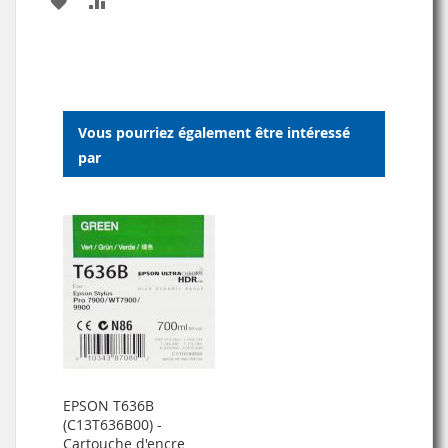
AJOUTER
AJOUTER
À
AU
MA
COMPARATEUR
LISTE
Vous pourriez également être intéressé
D’ENVIE
par
EPSON T636B
(C13T636B00) -
Cartouche d'encre