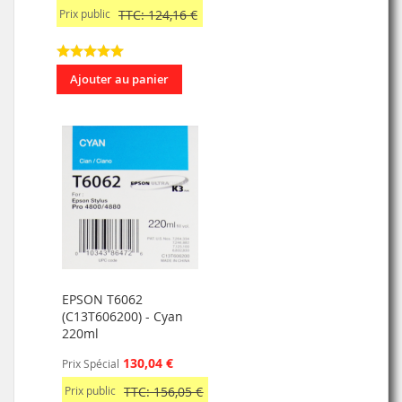
Prix public
TTC: 124,16 €
Ajouter au panier
EPSON T6062
(C13T606200) - Cyan
220ml
130,04 €
Prix Spécial
Prix public
TTC: 156,05 €