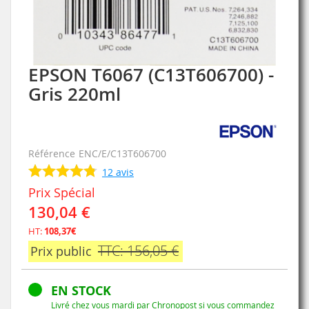
EPSON T6067 (C13T606700) -
Skip
to
Gris 220ml
the
beginning
of
the
Référence
ENC/E/C13T606700
images
gallery
12
avis
Prix Spécial
130,04 €
HT:
108,37€
TTC: 156,05 €
Prix public
EN STOCK
Livré chez vous mardi par Chronopost si vous commandez