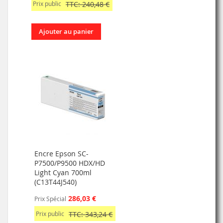
Prix public
TTC: 240,48 €
Ajouter au panier
Encre Epson SC-
P7500/P9500 HDX/HD
Light Cyan 700ml
(C13T44J540)
286,03 €
Prix Spécial
Prix public
TTC: 343,24 €