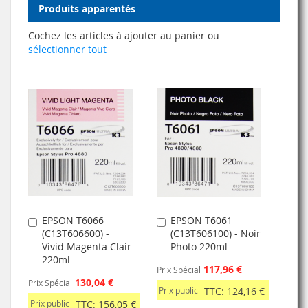
Produits apparentés
Cochez les articles à ajouter au panier ou
sélectionner tout
EPSON T6066
EPSON T6061
Ajouter
Ajouter
(C13T606600) -
(C13T606100) - Noir
au
au
Vivid Magenta Clair
Photo 220ml
panier
panier
220ml
117,96 €
Prix Spécial
130,04 €
Prix Spécial
Prix public
TTC: 124,16 €
Prix public
TTC: 156,05 €