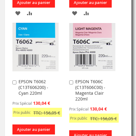
Ajouter au panier
Ajouter au panier
AJOUTER
AJOUTER
AJOUTER
AJOUTER
À
AU
À
AU
MA
COMPARATEUR
MA
COMPARATEUR
LISTE
LISTE
D’ENVIE
D’ENVIE
EPSON T6062
EPSON T606C
Ajouter
Ajouter
(C13T606200) -
(C13T606C00) -
au
au
Cyan 220ml
Magenta Clair
panier
panier
220ml
130,04 €
Prix Spécial
130,04 €
Prix Spécial
Prix public
TTC: 156,05 €
Prix public
TTC: 156,05 €
Ajouter au panier
Ajouter au panier