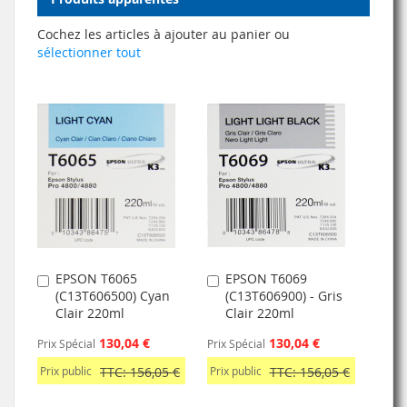
Cochez les articles à ajouter au panier ou
sélectionner tout
EPSON T6065
EPSON T6069
Ajouter
Ajouter
(C13T606500) Cyan
(C13T606900) - Gris
au
au
Clair 220ml
Clair 220ml
panier
panier
130,04 €
130,04 €
Prix Spécial
Prix Spécial
Prix public
TTC: 156,05 €
Prix public
TTC: 156,05 €