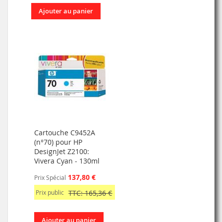
Ajouter au panier
Cartouche C9452A
(n°70) pour HP
DesignJet Z2100:
Vivera Cyan - 130ml
137,80 €
Prix Spécial
Prix public
TTC: 165,36 €
Ajouter au panier