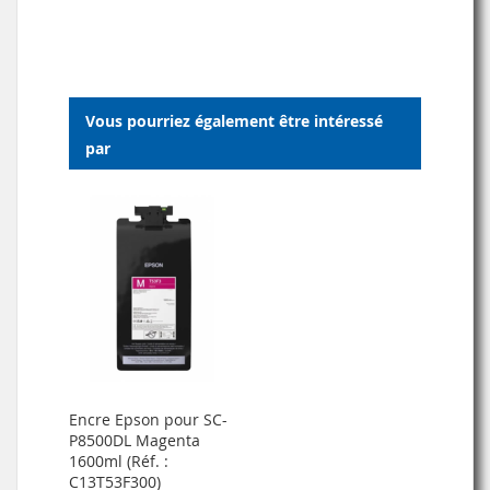
À
AU
MA
COMPARATEUR
LISTE
Vous pourriez également être intéressé
D’ENVIE
par
Encre Epson pour SC-
P8500DL Magenta
1600ml (Réf. :
C13T53F300)