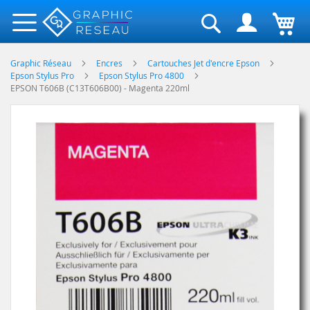
Rechercher
Graphic Réseau
Encres
Cartouches Jet d'encre Epson
Epson Stylus Pro
Epson Stylus Pro 4800
EPSON T606B (C13T606B00) - Magenta 220ml
Skip
to
the
end
of
the
images
gallery