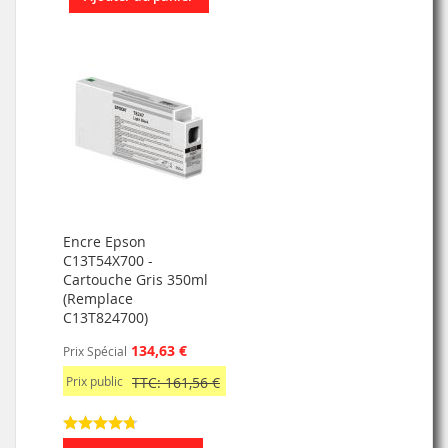
Encre Epson
C13T54X700 -
Cartouche Gris 350ml
(Remplace
C13T824700)
134,63 €
Prix Spécial
Prix public
TTC: 161,56 €