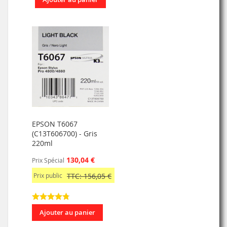
EPSON T6067
(C13T606700) - Gris
220ml
130,04 €
Prix Spécial
Prix public
TTC: 156,05 €
Ajouter au panier