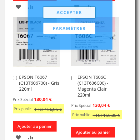
AJOUTER
AJOUTER
AJOUTER
AJOUTER
ACCEPTER
À
AU
À
AU
MA
COMPARATEUR
MA
COMPARATEUR
PARAMÉTRER
LISTE
LISTE
D’ENVIE
D’ENVIE
EPSON T6067
EPSON T606C
Ajouter
Ajouter
(C13T606700) - Gris
(C13T606C00) -
au
au
220ml
Magenta Clair
panier
panier
220ml
130,04 €
Prix Spécial
130,04 €
Prix Spécial
Prix public
TTC: 156,05 €
Prix public
TTC: 156,05 €
Ajouter au panier
Ajouter au panier
AJOUTER
AJOUTER