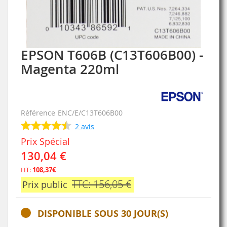
EPSON T606B (C13T606B00) -
Skip
to
Magenta 220ml
the
beginning
of
the
Référence
ENC/E/C13T606B00
images
gallery
2
avis
Prix Spécial
130,04 €
HT:
108,37€
TTC: 156,05 €
Prix public
DISPONIBLE SOUS 30 JOUR(S)