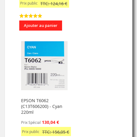
Prix public
TTC: 124,16 €
Ajouter au panier
EPSON T6062
(C13T606200) - Cyan
220ml
130,04 €
Prix Spécial
Prix public
TTC: 156,05 €