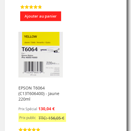
Ajouter au panier
EPSON T6064
(C13T606400) - Jaune
220ml
130,04 €
Prix Spécial
Prix public
TTC: 156,05 €