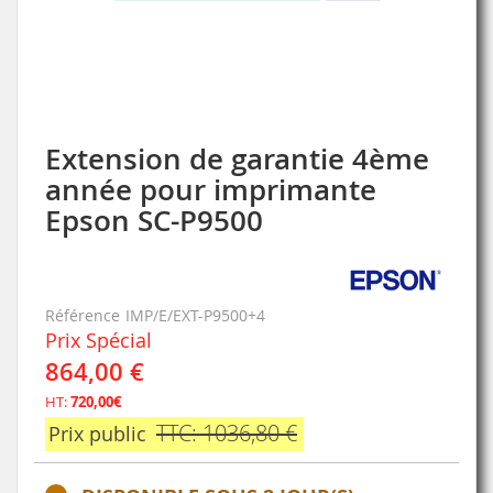
Extension de garantie 4ème
Skip
to
année pour imprimante
the
Epson SC-P9500
beginning
of
the
images
gallery
Référence
IMP/E/EXT-P9500+4
Prix Spécial
864,00 €
HT:
720,00€
TTC: 1036,80 €
Prix public