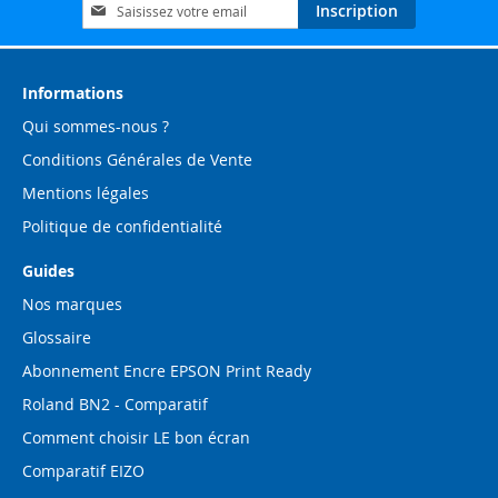
Inscription
Inscription
à
notre
lettre
d’information
Informations
:
Qui sommes-nous ?
Conditions Générales de Vente
Mentions légales
Politique de confidentialité
Guides
Nos marques
Glossaire
Abonnement Encre EPSON Print Ready
Roland BN2 - Comparatif
Comment choisir LE bon écran
Comparatif EIZO