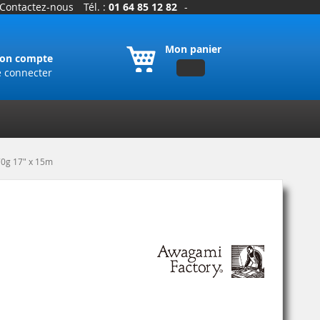
Contactez-nous
Tél. :
01 64 85 12 82
-
Mon panier
on compte
e connecter
0g 17" x 15m