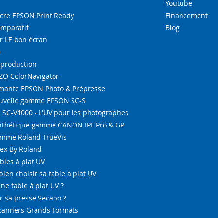
Youtube
re EPSON Print Ready
Financement
omparatif
Blog
r LE bon écran
O
-production
IZO ColorNavigator
ante EPSON Photo & Prépresse
ouvelle gamme EPSON SC-S
SC-V4000 - L'UV pour les photographes
ynthétique gamme CANON IPF Pro & GP
amme Roland TrueVis
tex By Roland
bles à plat UV
bien choisir sa table à plat UV
ne table à plat UV ?
 sa presse Secabo ?
Scanners Grands Formats