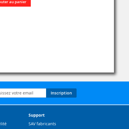
outer au panier
on
Inscription
ation
Support
lité
SAV fabricants