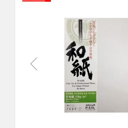
end
of
the
images
gallery