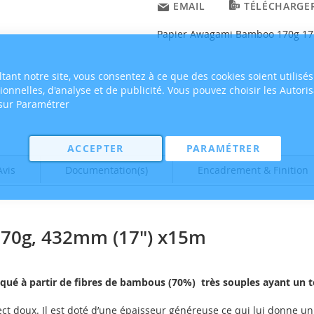
EMAIL
TÉLÉCHARGER
Papier Awagami Bamboo 170g 17
tant notre site, vous consentez à ce que des cookies soient utilisés
tionnelles, d'analyse et de publicité. Vous pouvez choisir les Autori
 sur Paramétrer
ACCEPTER
PARAMÉTRER
Avis
Documentation(s)
Encadrement & Finition
70g, 432mm (17") x15m
ué à partir de fibres de bambous (70%) très souples ayant un 
ct doux. Il est doté d’une épaisseur généreuse ce qui lui donne un