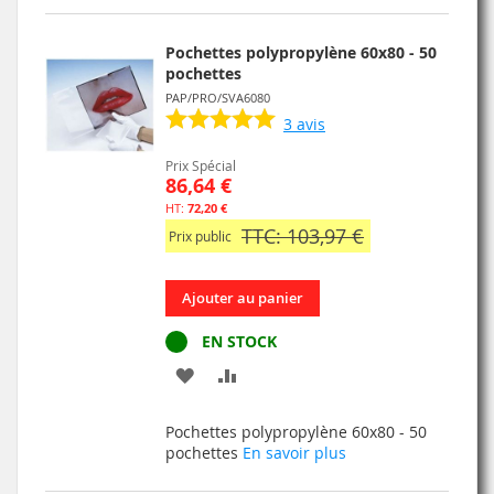
LISTE
Pochettes polypropylène 60x80 - 50
D’ENVIE
pochettes
PAP/PRO/SVA6080
3
avis
Prix Spécial
86,64 €
72,20 €
TTC: 103,97 €
Prix public
Ajouter au panier
EN STOCK
AJOUTER
AJOUTER
À
AU
Pochettes polypropylène 60x80 - 50
MA
COMPARATEUR
pochettes
En savoir plus
LISTE