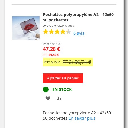
LISTE
D’ENVIE
Pochettes polypropylène A2 - 42x60 -
50 pochettes
PAP/PRO/SVA1600920
6
avis
Prix Spécial
47,28 €
39,40 €
TTC: 56,74 €
Prix public
Ajouter au panier
EN STOCK
AJOUTER
AJOUTER
À
AU
Pochettes polypropylène A2 - 42x60 -
MA
COMPARATEUR
50 pochettes
En savoir plus
LISTE