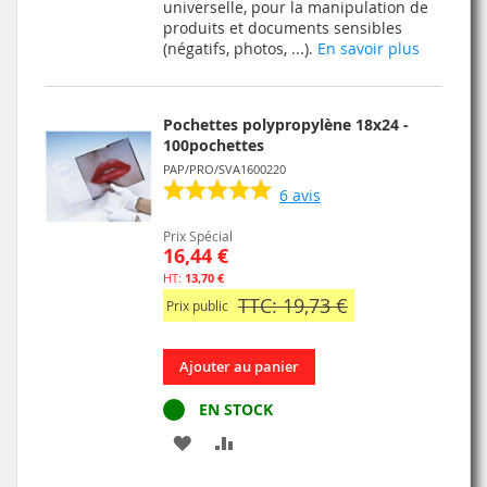
MA
COMPARATEUR
universelle, pour la manipulation de
produits et documents sensibles
LISTE
(négatifs, photos, ...).
En savoir plus
D’ENVIE
Pochettes polypropylène 18x24 -
100pochettes
PAP/PRO/SVA1600220
6
avis
Prix Spécial
16,44 €
13,70 €
TTC: 19,73 €
Prix public
Ajouter au panier
EN STOCK
AJOUTER
AJOUTER
À
AU