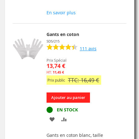
À
AU
En savoir plus
MA
COMPARATEUR
LISTE
Gants en coton
D’ENVIE
SDS/215
111
avis
Prix Spécial
13,74 €
11,45 €
TTC: 16,49 €
Prix public
Ajouter au panier
EN STOCK
AJOUTER
AJOUTER
À
AU
Gants en coton blanc, taille