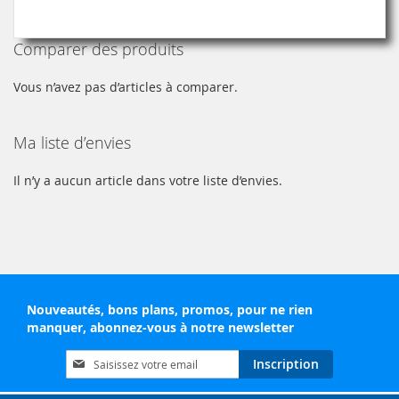
lisez
actuellement
Comparer des produits
la
page
Vous n’avez pas d’articles à comparer.
Ma liste d’envies
Il n’y a aucun article dans votre liste d’envies.
Nouveautés, bons plans, promos, pour ne rien
manquer, abonnez-vous à notre newsletter
Inscription
Inscription
à
notre