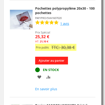
D’ENVIE
Pochettes polypropylène 20x30 - 100
pochettes
PAP/PRO/SVA1607020
1
avis
Prix Spécial
25,32 €
21,10 €
TTC: 30,38 €
Prix public
Ajouter au panier
EN STOCK
AJOUTER
AJOUTER
À
AU
En savoir plus
MA
COMPARATEUR
LISTE