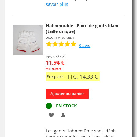
savoir plus
LISTE
D’ENVIE
Hahnemuhle : Paire de gants blanc
(taille unique)
PAP/HA/10608863
3
avis
Prix Spécial
11,94 €
9,95 €
TTC: 14,33 €
Prix public
Ajouter au panier
EN STOCK
AJOUTER
AJOUTER
À
AU
Les gants Hahnemühle sont idéals
MA
COMPARATEUR
pour manipuler vos tirages, ektas,