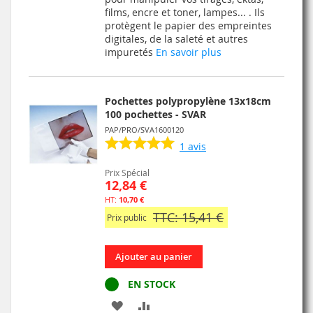
films, encre et toner, lampes... . Ils
LISTE
protègent le papier des empreintes
digitales, de la saleté et autres
D’ENVIE
impuretés
En savoir plus
Pochettes polypropylène 13x18cm
100 pochettes - SVAR
PAP/PRO/SVA1600120
1
avis
Prix Spécial
12,84 €
10,70 €
TTC: 15,41 €
Prix public
Ajouter au panier
EN STOCK
AJOUTER
AJOUTER