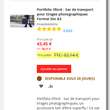
Portfolio Ilford - Sac de transport
pour tirages photographiques
Format Din A3
PIGA6064000056
4
avis
Prix Spécial
43,45 €
36,21 €
TTC: 52,14 €
Prix public
Ajouter au panier
DISPONIBLE SOUS 20 JOUR(S)
AJOUTER
AJOUTER
À
AU
Portfolio Ilford - Sac de transport pour
MA
COMPARATEUR
tirages photographiques, un
accessoire loin d'être superflu ! Ce sac