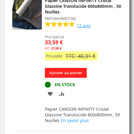
Papier CANSON INFINITY Cristal
D’ENVIE
Glassine Translucide 600x800mm , 50
feuilles
PAP/CAN/400071302
12
avis
Prix Spécial
33,59 €
27,99 €
TTC: 40,31 €
Prix public
Ajouter au panier
EN STOCK
AJOUTER
AJOUTER
À
AU
Papier CANSON INFINITY Cristal
MA
COMPARATEUR
Glassine Translucide 600x800mm , 50
feuilles
En savoir plus
LISTE