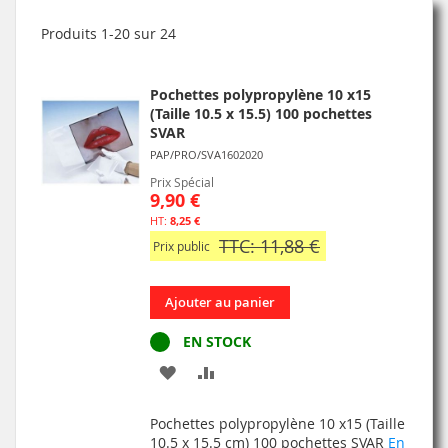
Produits
1
-
20
sur
24
Pochettes polypropylène 10 x15
(Taille 10.5 x 15.5) 100 pochettes
SVAR
PAP/PRO/SVA1602020
Prix Spécial
9,90 €
8,25 €
TTC: 11,88 €
Prix public
Ajouter au panier
EN STOCK
AJOUTER
AJOUTER
À
AU
Pochettes polypropylène 10 x15 (Taille
MA
COMPARATEUR
10.5 x 15.5 cm) 100 pochettes SVAR
En