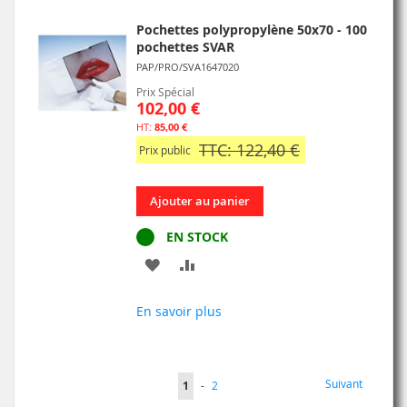
D’ENVIE
Pochettes polypropylène 50x70 - 100
pochettes SVAR
PAP/PRO/SVA1647020
Prix Spécial
102,00 €
85,00 €
TTC: 122,40 €
Prix public
Ajouter au panier
EN STOCK
AJOUTER
AJOUTER
À
AU
En savoir plus
MA
COMPARATEUR
LISTE
Page
Page
Suivant
Vous
Page
1
-
2
D’ENVIE