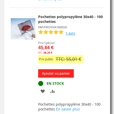
MA
COMPARATEUR
LISTE
Pochettes polypropylène 30x40 - 100
D’ENVIE
pochettes
PAP/PRO/SVA1600520
1
avis
Prix Spécial
45,84 €
38,20 €
TTC: 55,01 €
Prix public
Ajouter au panier
EN STOCK
AJOUTER
AJOUTER
À
AU
Pochettes polypropylène 30x40 - 100
MA
COMPARATEUR
pochettes
En savoir plus