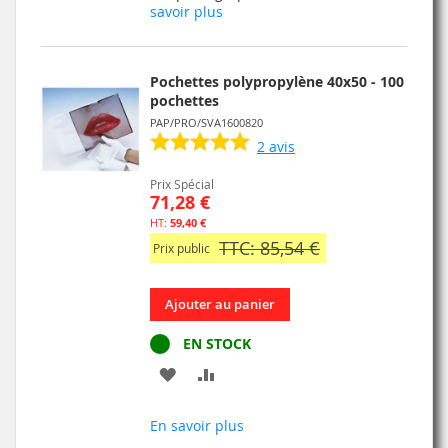
savoir plus
D’ENVIE
Pochettes polypropylène 40x50 - 100
pochettes
PAP/PRO/SVA1600820
2
avis
Prix Spécial
71,28 €
59,40 €
TTC: 85,54 €
Prix public
Ajouter au panier
EN STOCK
AJOUTER
AJOUTER
À
AU
En savoir plus
MA
COMPARATEUR