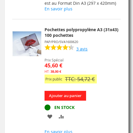
LISTE
est au Format Din A3 (297 x 420mm)
En savoir plus
D’ENVIE
Pochettes polypropylène A3 (31x43)
100 pochettes
PAP/PRO/SVA1600620
3
avis
Prix Spécial
45,60 €
38,00 €
TTC: 54,72 €
Prix public
Ajouter au panier
EN STOCK
AJOUTER
AJOUTER
À
AU
En savoir plus