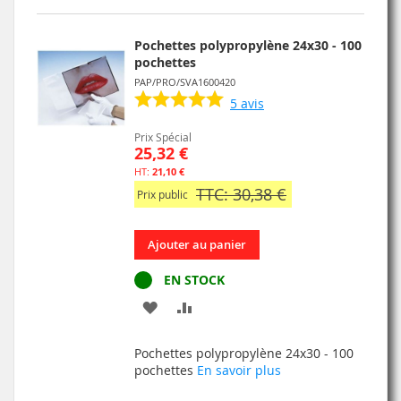
LISTE
Pochettes polypropylène 24x30 - 100
D’ENVIE
pochettes
PAP/PRO/SVA1600420
5
avis
Prix Spécial
25,32 €
21,10 €
TTC: 30,38 €
Prix public
Ajouter au panier
EN STOCK
AJOUTER
AJOUTER
À
AU
Pochettes polypropylène 24x30 - 100
MA
COMPARATEUR
pochettes
En savoir plus
LISTE