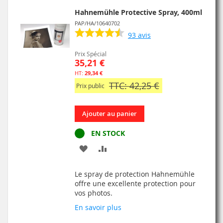
D’ENVIE
Hahnemühle Protective Spray, 400ml
PAP/HA/10640702
93
avis
Prix Spécial
35,21 €
29,34 €
TTC: 42,25 €
Prix public
Ajouter au panier
EN STOCK
AJOUTER
AJOUTER
À
AU
Le spray de protection Hahnemühle
MA
COMPARATEUR
offre une excellente protection pour
vos photos.
LISTE
En savoir plus
D’ENVIE