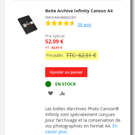
D’ENVIE
Boite Archive Infinity Canson A4
PAP/CAN/400052301
39
avis
Prix Spécial
52,09 €
43,41 €
TTC: 62,51 €
Prix public
Ajouter au panier
EN STOCK
AJOUTER
AJOUTER
À
AU
Les boîtes d’archives Photo Canson®
MA
COMPARATEUR
Infinity sont spécialement conçues
pour l’archivage et la conservation de
LISTE
vos photographies en format A4.
En
savoir plus
D’ENVIE