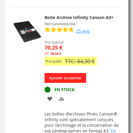
Boite Archive Infinity Canson A3+
PAP/CAN/400052304
25
avis
Prix Spécial
70,25 €
58,54 €
TTC: 84,30 €
Prix public
Ajouter au panier
EN STOCK
AJOUTER
AJOUTER
À
AU
Les boîtes d’archives Photo Canson®
MA
COMPARATEUR
Infinity sont spécialement conçues
pour l’archivage et la conservation de
LISTE
vos photographies en format A3.
En