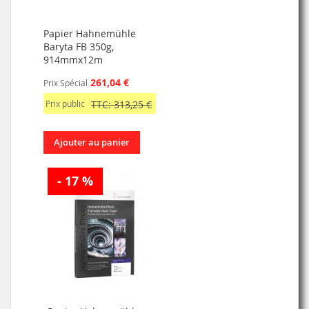
Papier Hahnemühle
Baryta FB 350g,
914mmx12m
261,04 €
Prix Spécial
Prix public
TTC: 313,25 €
Ajouter au panier
- 17 %