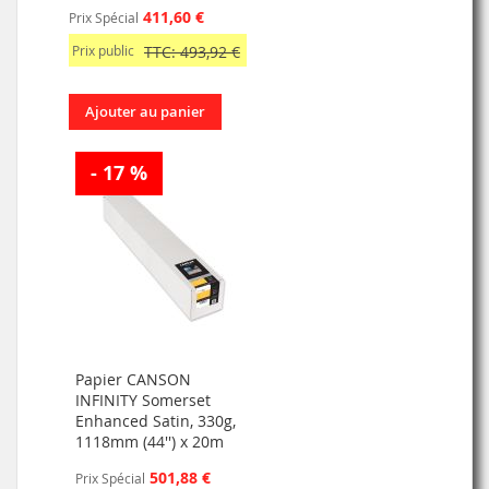
411,60 €
Prix Spécial
Prix public
TTC: 493,92 €
Ajouter au panier
- 17 %
Papier CANSON
INFINITY Somerset
Enhanced Satin, 330g,
1118mm (44'') x 20m
501,88 €
Prix Spécial