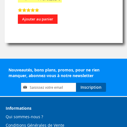
Ajouter au panier
Nouveautés, bons plans, promos, pour ne rien
manquer, abonnez-vous à notre newsletter
Inscription
Inscription
à
notre
lettre
d’information
Informations
:
Qui sommes-nous ?
Conditions Générales de Vente