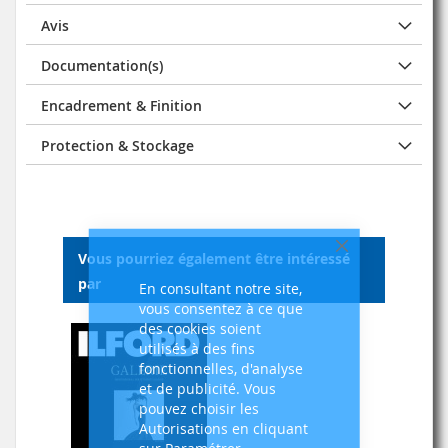
Avis
Documentation(s)
Encadrement & Finition
Protection & Stockage
Fermer
Vous pourriez également être intéressé
par
En consultant notre site,
vous consentez à ce que
des cookies soient
utilisés à des fins
fonctionnelles, d'analyse
et de publicité. Vous
pouvez choisir les
Autorisations en cliquant
sur Paramétrer