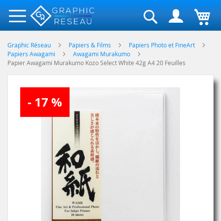
Rechercher
Graphic Réseau
Papiers & Films
Papiers Photo et FineArt
Papiers Awagami
Awagami Murakumo
Papier Awagami Murakumo Kozo Select White 42g A4 20 Feuilles
Skip
- 17 %
to
the
end
of
the
images
gallery