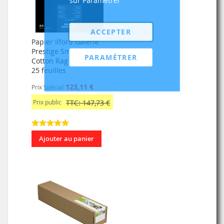
ACCEPTER
Papier Ilford Galerie
Prestige Smooth
PARAMÉTRER
Cotton Rag 310g A3+
25 feuilles
123,11 €
Prix Spécial
Prix public
TTC: 147,73 €
Ajouter au panier