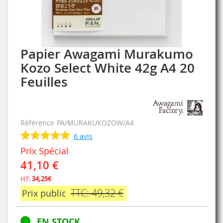
Papier Awagami Murakumo
Skip
to
Kozo Select White 42g A4 20
the
Feuilles
beginning
of
the
images
gallery
Référence
PA/MURAKUKOZOW/A4
6
avis
Prix Spécial
41,10 €
HT:
34,25€
TTC: 49,32 €
Prix public
EN STOCK