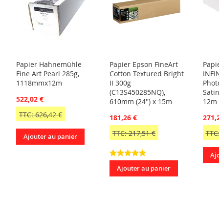
Papier Hahnemühle
Papier Epson FineArt
Papi
Fine Art Pearl 285g,
Cotton Textured Bright
INFI
1118mmx12m
II 300g
Phot
(C13S450285NQ),
Sati
522,02 €
610mm (24'') x 15m
12m
TTC: 626,42 €
181,26 €
271,
TTC: 217,51 €
TTC:
Ajouter au panier
Aj
Ajouter au panier