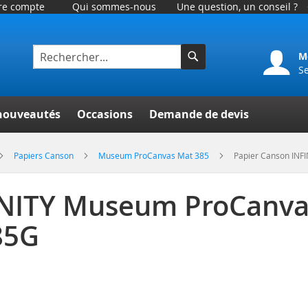
tre compte
Qui sommes-nous
Une question, un conseil ?
M
S
Rechercher
er
nouveautés
Occasions
Demande de devis
Papiers Canson
Museum ProCanvas Mat 385
Papier Canson IN
INITY Museum ProCanv
85G