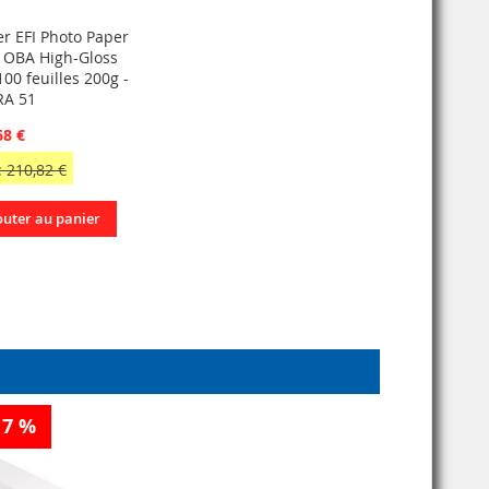
er EFI Photo Paper
 OBA High-Gloss
00 feuilles 200g -
A 51
68 €
 210,82 €
outer au panier
17 %