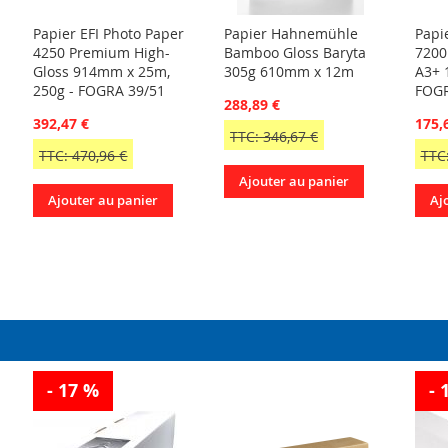
Papier EFI Photo Paper
Papier Hahnemühle
Papi
4250 Premium High-
Bamboo Gloss Baryta
7200
Gloss 914mm x 25m,
305g 610mm x 12m
A3+ 1
250g - FOGRA 39/51
FOGR
288,89 €
392,47 €
175,
TTC: 346,67 €
TTC: 470,96 €
TTC:
Ajouter au panier
Ajouter au panier
Aj
- 17 %
- 