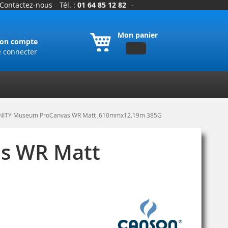
Contactez-nous
Tél. :
01 64 85 12 82
-
Mon panier
on compte
e connecter
FINITY Museum ProCanvas WR Matt ,610mmx12.19m 385G
as WR Matt