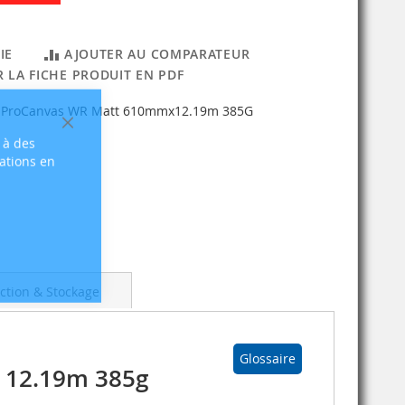
IE
AJOUTER AU COMPARATEUR
 LA FICHE PRODUIT EN PDF
m ProCanvas WR Matt 610mmx12.19m 385G
Fermer
 à des
sations en
ction & Stockage
Glossaire
 12.19m 385g