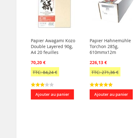
Papier Awagami Kozo
Papier Hahnemühle
Double Layered 90g,
Torchon 285g,
A4 20 feuilles
610mmx12m
70,20 €
226,13 €
TTC: 84,24 €
TTC: 271,36 €
Ajouter au panier
Ajouter au panier