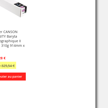
er CANSON
NITY Baryta
ographique II
n 310g 914mm x
28 €
 325,54 €
outer au panier