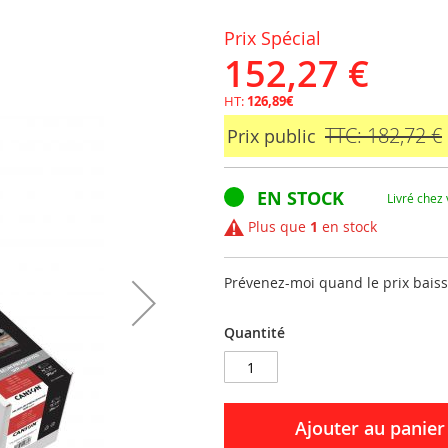
Prix Spécial
152,27 €
HT:
126,89€
TTC: 182,72 €
Prix public
EN STOCK
Livré chez
Plus que
1
en stock
Prévenez-moi quand le prix bais
Quantité
Ajouter au panier