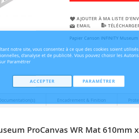
AJOUTER À MA LISTE D’ENV
EMAIL
TÉLÉCHARGER
Papier Canson INFINITY Museu
tant notre site, vous consentez à ce que des cookies soient utilisés
tionnelles, d'analyse et de publicité. Vous pouvez choisir les Autori
 sur Paramétrer
ACCEPTER
PARAMÉTRER
Documentation(s)
Encadrement & Finition
Prote
Museum ProCanvas WR Mat 610mm x