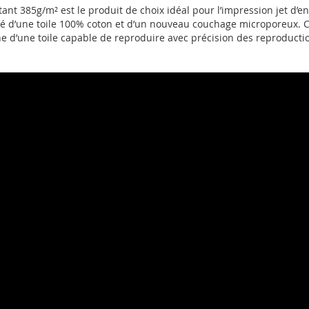
 385g/m² est le produit de choix idéal pour l’impression jet d’en
sé d’une toile 100% coton et d’un nouveau couchage microporeux.
C
he d’une toile capable de reproduire avec précision des reproduction