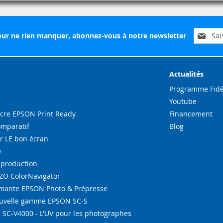
Inscripti
ur ne rien manquer, abonnez-vous à notre newsletter
à
notre
lettre
d’inform
Actualités
:
Programme Fidé
Youtube
re EPSON Print Ready
Financement
omparatif
Blog
r LE bon écran
O
-production
IZO ColorNavigator
ante EPSON Photo & Prépresse
ouvelle gamme EPSON SC-S
SC-V4000 - L'UV pour les photographes