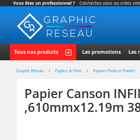
Vous êtes un professionnel ?
Connectez-vous ou créez vo
Allez
au
contenu
Recherch
Tous nos produits
Les promotions
Les 
Graphic Réseau
Papiers & Films
Papiers Photo et FineArt
Papier Canson INF
,610mmx12.19m 3