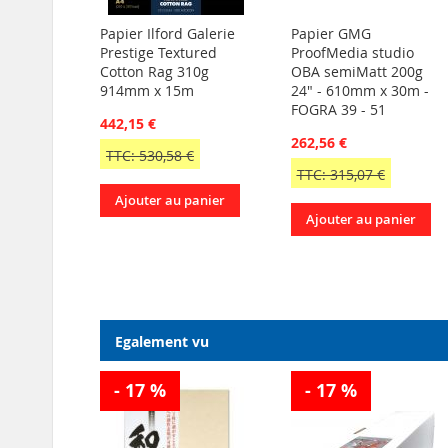
Papier Ilford Galerie
Papier GMG
Prestige Textured
ProofMedia studio
Cotton Rag 310g
OBA semiMatt 200g
914mm x 15m
24" - 610mm x 30m -
FOGRA 39 - 51
442,15 €
262,56 €
TTC: 530,58 €
TTC: 315,07 €
Ajouter au panier
Ajouter au panier
Egalement vu
- 17 %
- 17 %