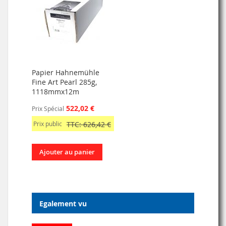
Papier Hahnemühle
Fine Art Pearl 285g,
1118mmx12m
522,02 €
Prix Spécial
Prix public
TTC: 626,42 €
Ajouter au panier
Egalement vu