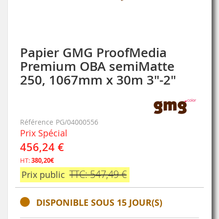
Papier GMG ProofMedia
Skip
to
Premium OBA semiMatte
the
250, 1067mm x 30m 3"-2"
beginning
of
the
images
gallery
Référence
PG/04000556
Prix Spécial
456,24 €
HT:
380,20€
TTC: 547,49 €
Prix public
DISPONIBLE SOUS 15 JOUR(S)