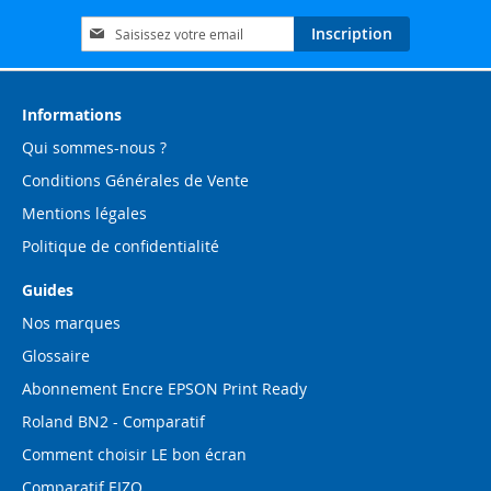
Inscription
Inscription
à
notre
lettre
d’information
Informations
:
Qui sommes-nous ?
Conditions Générales de Vente
Mentions légales
Politique de confidentialité
Guides
Nos marques
Glossaire
Abonnement Encre EPSON Print Ready
Roland BN2 - Comparatif
Comment choisir LE bon écran
Comparatif EIZO