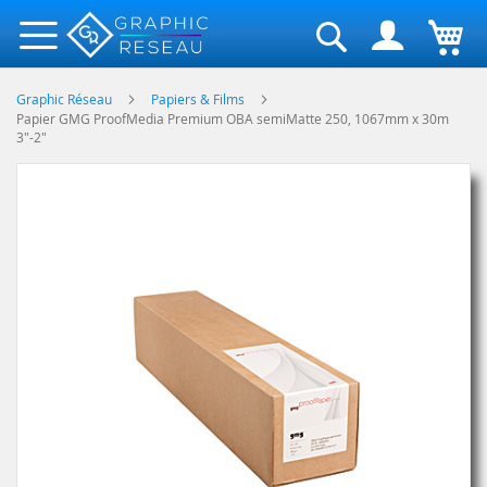
Rechercher
Graphic Réseau
Papiers & Films
Papier GMG ProofMedia Premium OBA semiMatte 250, 1067mm x 30m
3"-2"
Skip
to
the
end
of
the
images
gallery