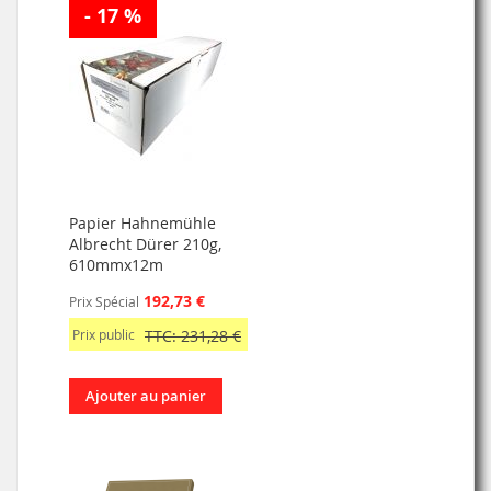
- 17 %
Papier Hahnemühle
Albrecht Dürer 210g,
610mmx12m
192,73 €
Prix Spécial
Prix public
TTC: 231,28 €
Ajouter au panier