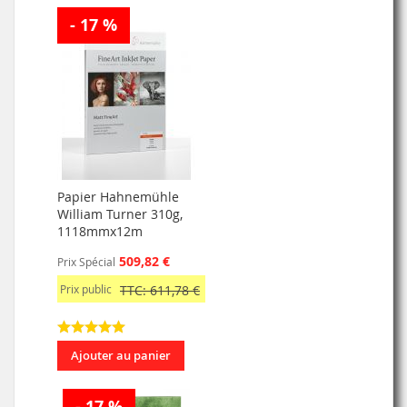
- 17 %
Papier Hahnemühle
William Turner 310g,
1118mmx12m
509,82 €
Prix Spécial
Prix public
TTC: 611,78 €
Ajouter au panier
- 17 %