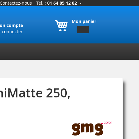
Contactez-nous
Tél. :
01 64 85 12 82
-
Mon panier
on compte
e connecter
iMatte 250,