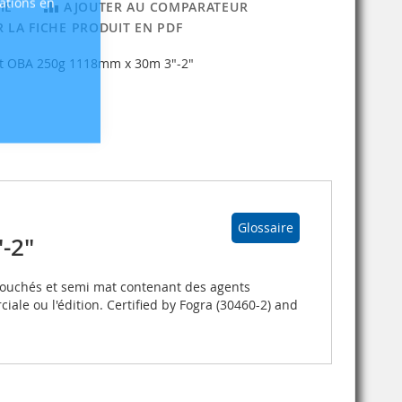
sations en
IE
AJOUTER AU COMPARATEUR
 LA FICHE PRODUIT EN PDF
t OBA 250g 1118mm x 30m 3"-2"
Glossaire
-2"
ouchés et semi mat contenant des agents
iale ou l'édition. Certified by Fogra (30460-2) and