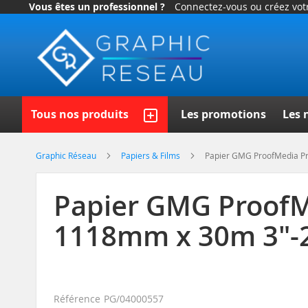
Vous êtes un professionnel ?
Connectez-vous ou créez vo
Allez
au
contenu
Recherch
Tous nos produits
Les promotions
Les 
Graphic Réseau
Papiers & Films
Papier GMG ProofMedia P
Papier GMG Proof
1118mm x 30m 3"-
Référence
PG/04000557