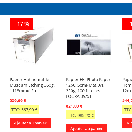
- 17 %
- 
Papier Hahnemühle
Papier EFI Photo Paper
Papi
Museum Etching 350g,
1260, Semi-Mat, A1,
Hemp
1118mmx12m
250g, 100 feuilles -
12m
FOGRA 39/51
556,66 €
544,
821,00 €
TTC: 667,99 €
TTC:
TTC: 985,20 €
Ajouter au panier
Aj
Ajouter au panier