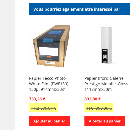
Vous pourriez également être intéressé par
Papier Tecco Photo
Papier Ilford Galerie
White Film (PWF130)
Prestige Metallic Gloss
130µ, 914mmx30m
1118mmx30m
733,26 €
832,80 €
TTC: 879,91 €
TTC: 999,36 €
Ajouter au panier
Ajouter au panier