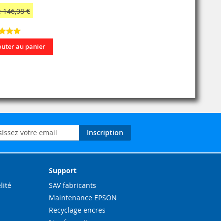
 146,08 €
outer au panier
on
Inscription
ation
Support
lité
SAV fabricants
Maintenance EPSON
Recyclage encres