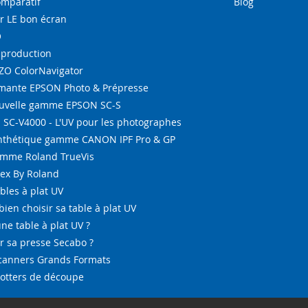
omparatif
Blog
r LE bon écran
O
-production
IZO ColorNavigator
ante EPSON Photo & Prépresse
ouvelle gamme EPSON SC-S
SC-V4000 - L'UV pour les photographes
ynthétique gamme CANON IPF Pro & GP
amme Roland TrueVis
tex By Roland
bles à plat UV
bien choisir sa table à plat UV
ne table à plat UV ?
 sa presse Secabo ?
Scanners Grands Formats
lotters de découpe