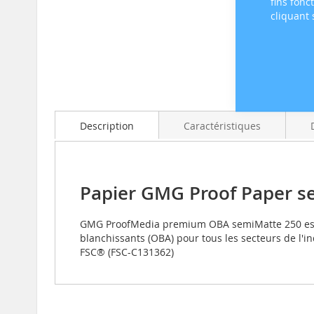
fins fonc
cliquant
Skip
to
the
beginning
Description
Caractéristiques
of
the
images
gallery
Papier GMG Proof Paper s
GMG ProofMedia premium OBA semiMatte 250 est c
blanchissants (OBA) pour tous les secteurs de l'in
FSC® (FSC-C131362)