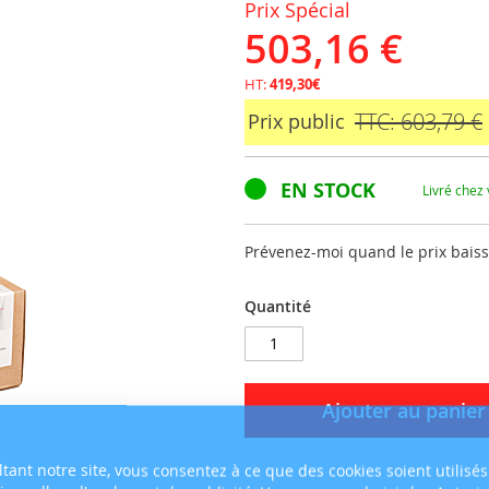
Prix Spécial
503,16 €
HT:
419,30€
TTC: 603,79 €
Prix public
EN STOCK
Livré chez
Prévenez-moi quand le prix bais
Quantité
Ajouter au panier
tant notre site, vous consentez à ce que des cookies soient utilisés