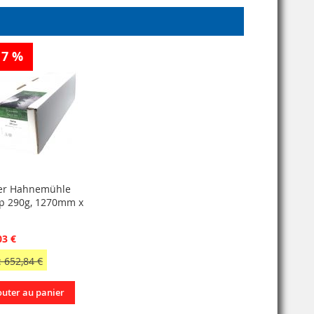
17 %
er Hahnemühle
 290g, 1270mm x
03 €
 652,84 €
outer au panier