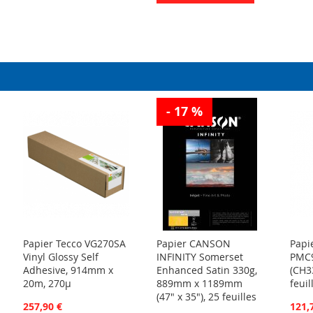
- 17 %
Papier Tecco VG270SA
Papier CANSON
Papi
Vinyl Glossy Self
INFINITY Somerset
PMC
Adhesive, 914mm x
Enhanced Satin 330g,
(CH3
20m, 270µ
889mm x 1189mm
feuil
(47" x 35"), 25 feuilles
257,90 €
121,