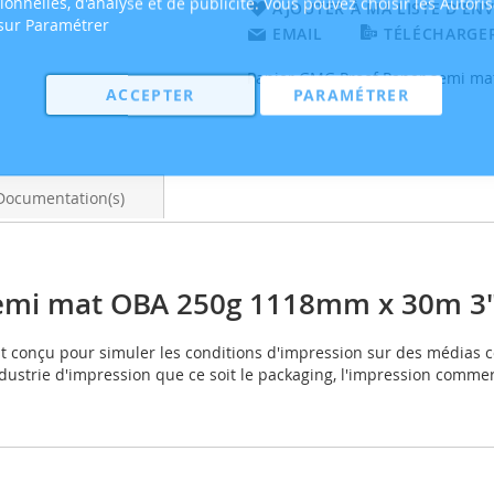
tionnelles, d'analyse et de publicité. Vous pouvez choisir les Autori
AJOUTER À MA LISTE D’ENV
 sur Paramétrer
EMAIL
TÉLÉCHARGER
Papier GMG Proof Paper semi ma
ACCEPTER
PARAMÉTRER
Documentation(s)
emi mat OBA 250g 1118mm x 30m 3"
onçu pour simuler les conditions d'impression sur des médias c
dustrie d'impression que ce soit le packaging, l'impression commerc