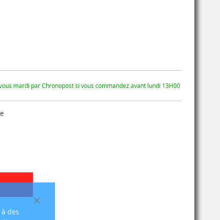
 vous mardi par Chronopost si vous commandez avant lundi 13H00
se
Fermer
 à des