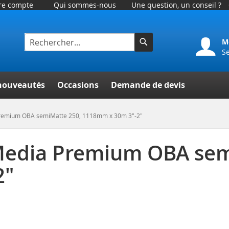
tre compte
Qui sommes-nous
Une question, un conseil ?
M
S
Rechercher
er
nouveautés
Occasions
Demande de devis
remium OBA semiMatte 250, 1118mm x 30m 3"-2"
Media Premium OBA sem
2"