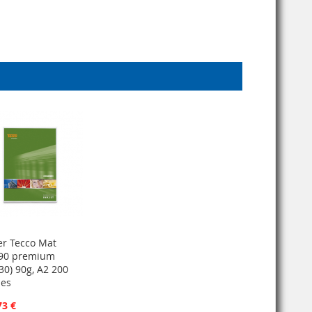
er Tecco Mat
90 premium
30) 90g, A2 200
les
73 €