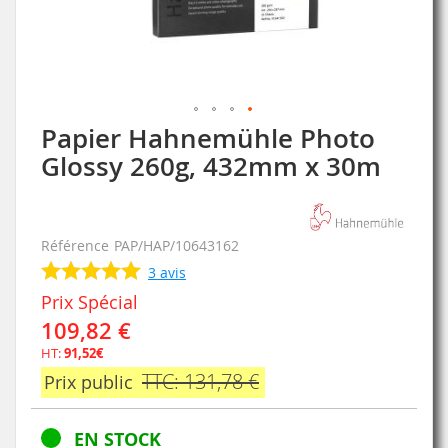
Papier Hahnemühle Photo
Skip
to
Glossy 260g, 432mm x 30m
the
beginning
of
the
Référence
PAP/HAP/10643162
images
3
avis
gallery
Prix Spécial
109,82 €
HT:
91,52€
TTC: 131,78 €
Prix public
EN STOCK