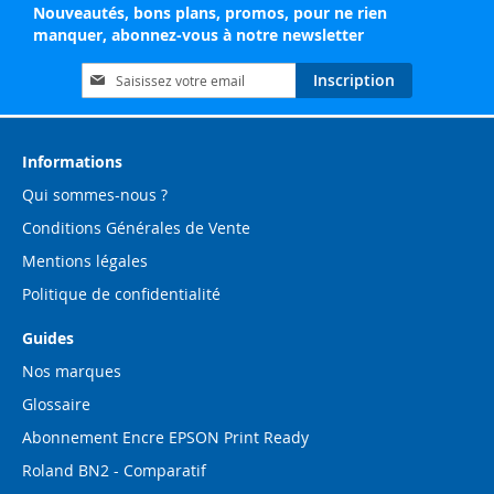
Nouveautés, bons plans, promos, pour ne rien
manquer, abonnez-vous à notre newsletter
Inscription
Inscription
à
notre
lettre
d’information
Informations
:
Qui sommes-nous ?
Conditions Générales de Vente
Mentions légales
Politique de confidentialité
Guides
Nos marques
Glossaire
Abonnement Encre EPSON Print Ready
Roland BN2 - Comparatif