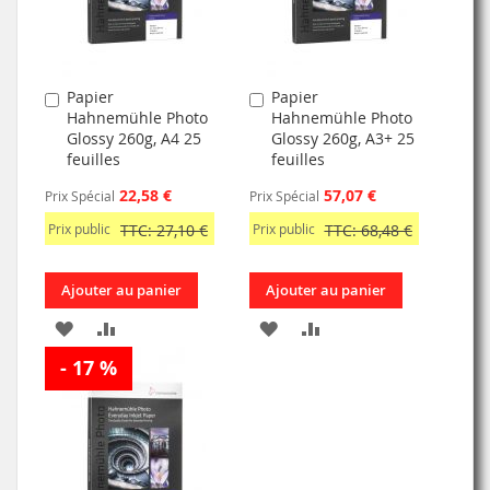
D’ENVIE
D’ENVIE
Papier
Papier
Ajouter
Ajouter
Hahnemühle Photo
Hahnemühle Photo
au
au
Glossy 260g, A4 25
Glossy 260g, A3+ 25
panier
panier
feuilles
feuilles
22,58 €
57,07 €
Prix Spécial
Prix Spécial
Prix public
TTC: 27,10 €
Prix public
TTC: 68,48 €
Ajouter au panier
Ajouter au panier
AJOUTER
AJOUTER
AJOUTER
AJOUTER
- 17 %
À
AU
À
AU
MA
COMPARATEUR
MA
COMPARATEUR
LISTE
LISTE
D’ENVIE
D’ENVIE