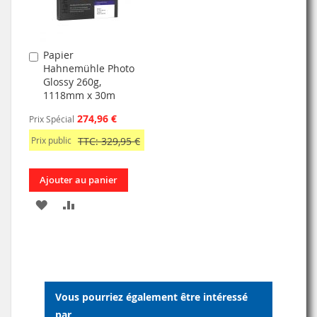
Papier
Ajouter
Hahnemühle Photo
au
Glossy 260g,
panier
1118mm x 30m
274,96 €
Prix Spécial
Prix public
TTC: 329,95 €
Ajouter au panier
AJOUTER
AJOUTER
À
AU
MA
COMPARATEUR
LISTE
Vous pourriez également être intéressé
D’ENVIE
par