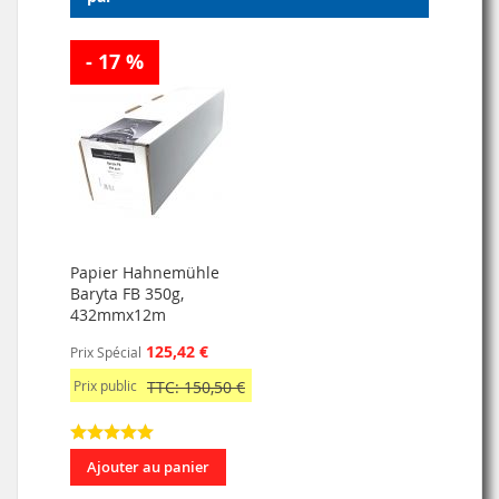
- 17 %
Papier Hahnemühle
Baryta FB 350g,
432mmx12m
125,42 €
Prix Spécial
Prix public
TTC: 150,50 €
Ajouter au panier