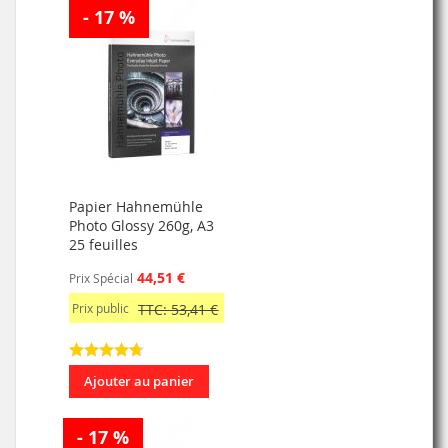
- 17 %
Papier Hahnemühle
Photo Glossy 260g, A3
25 feuilles
44,51 €
Prix Spécial
Prix public
TTC: 53,41 €
Ajouter au panier
- 17 %