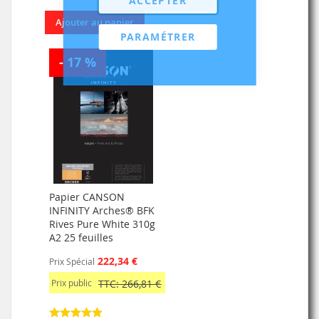
ACCEPTER
Ajouter au panier
PARAMÉTRER
- 17 %
Papier CANSON
INFINITY Arches® BFK
Rives Pure White 310g
A2 25 feuilles
222,34 €
Prix Spécial
Prix public
TTC: 266,81 €