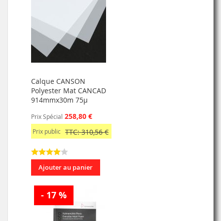
Calque CANSON
Polyester Mat CANCAD
914mmx30m 75µ
258,80 €
Prix Spécial
Prix public
TTC: 310,56 €
Ajouter au panier
- 17 %