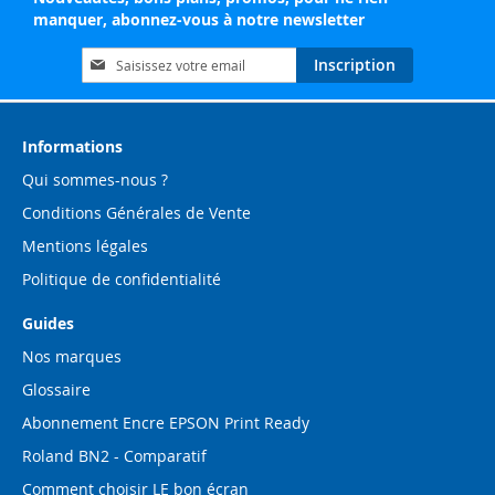
manquer, abonnez-vous à notre newsletter
Inscription
Inscription
à
notre
lettre
d’information
Informations
:
Qui sommes-nous ?
Conditions Générales de Vente
Mentions légales
Politique de confidentialité
Guides
Nos marques
Glossaire
Abonnement Encre EPSON Print Ready
Roland BN2 - Comparatif
Comment choisir LE bon écran