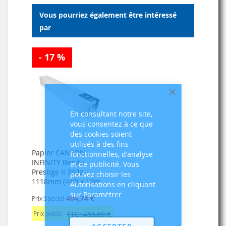
Vous pourriez également être intéressé
par
- 17 %
Fermer
En consultant notre site,
vous consentez à ce que
des cookies soient
utilisés à des fins
Papier CANSON
fonctionnelles, d'analyse
INFINITY Baryta
et de publicité. Vous
Prestige II 340g -
pouvez choisir les
1118mm (44'') x 12m
Autorisations en cliquant
sur Paramétrer
404,74 €
Prix Spécial
Prix public
TTC: 485,69 €