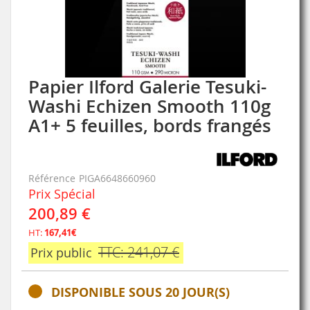
Papier Ilford Galerie Tesuki-
Skip
to
Washi Echizen Smooth 110g
the
A1+ 5 feuilles, bords frangés
beginning
of
the
images
Référence
PIGA6648660960
gallery
Prix Spécial
200,89 €
HT:
167,41€
TTC: 241,07 €
Prix public
DISPONIBLE SOUS 20 JOUR(S)