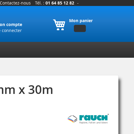
Contactez-nous
Tél. :
01 64 85 12 82
-
Mon panier
on compte
e connecter
2mm x 30m