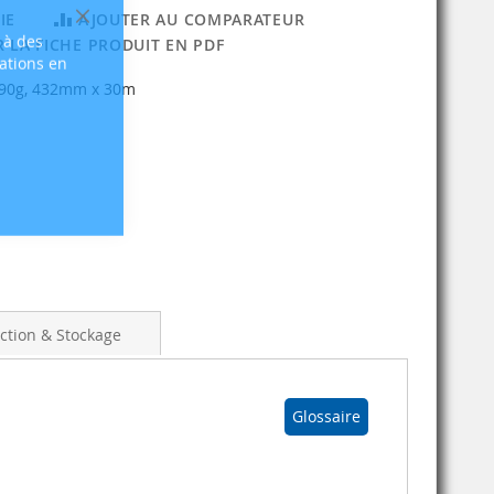
IE
AJOUTER AU COMPARATEUR
Fermer
 à des
 LA FICHE PRODUIT EN PDF
sations en
190g, 432mm x 30m
ction & Stockage
Glossaire