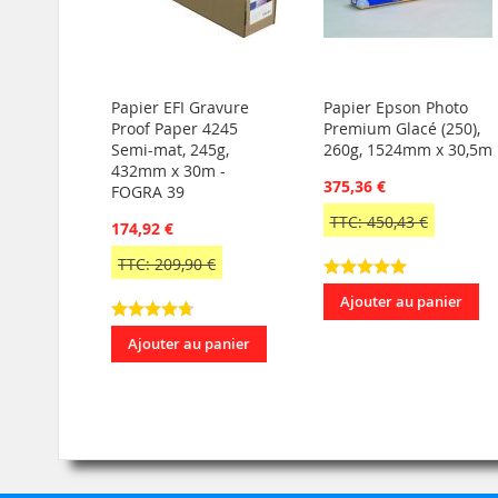
Papier EFI Gravure
Papier Epson Photo
Proof Paper 4245
Premium Glacé (250),
Semi-mat, 245g,
260g, 1524mm x 30,5m
432mm x 30m -
375,36 €
FOGRA 39
TTC: 450,43 €
174,92 €
TTC: 209,90 €
Ajouter au panier
Ajouter au panier