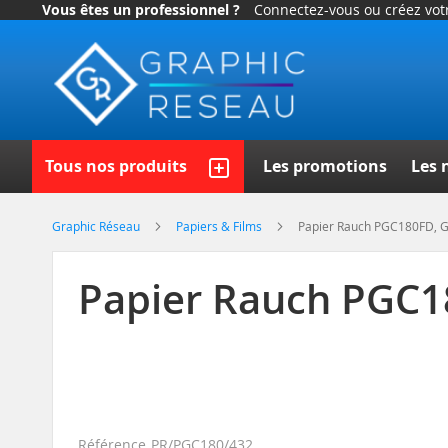
Vous êtes un professionnel ?
Connectez-vous ou créez vo
Allez
au
contenu
Recherch
Tous nos produits
Les promotions
Les 
Graphic Réseau
Papiers & Films
Papier Rauch PGC180FD, 
Papier Rauch PGC1
Référence
PR/PGC180/432