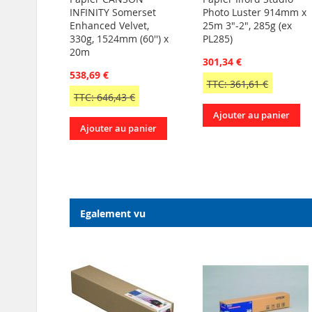
INFINITY Somerset
Photo Luster 914mm x
Enhanced Velvet,
25m 3"-2", 285g (ex
330g, 1524mm (60'') x
PL285)
20m
301,34 €
538,69 €
TTC: 361,61 €
TTC: 646,43 €
Ajouter au panier
Ajouter au panier
Egalement vu