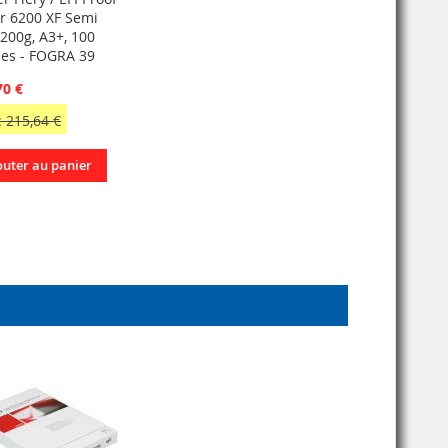
r 6200 XF Semi
 200g, A3+, 100
lles - FOGRA 39
70 €
 215,64 €
outer au panier