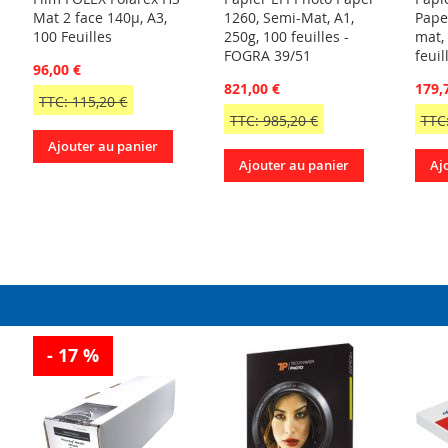
Mat 2 face 140µ, A3,
1260, Semi-Mat, A1,
Pape
100 Feuilles
250g, 100 feuilles -
mat,
FOGRA 39/51
feui
96,00 €
821,00 €
179,
TTC: 115,20 €
TTC: 985,20 €
TTC:
Ajouter au panier
Ajouter au panier
Aj
- 17 %