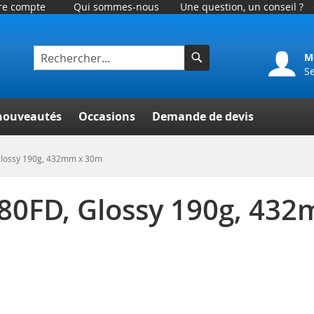
tre compte
Qui sommes-nous
Une question, un conseil ?
M
S
Rechercher
er
nouveautés
Occasions
Demande de devis
Glossy 190g, 432mm x 30m
80FD, Glossy 190g, 43