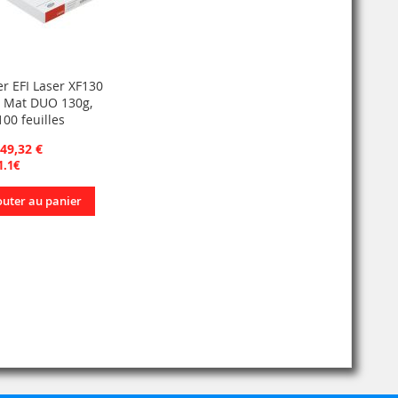
er EFI Laser XF130
 Mat DUO 130g,
00 feuilles
 49,32 €
1.1€
outer au panier