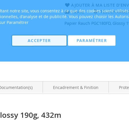
AJOUTER À MA LISTE D’ENV
tant notre site, vous consentez à ce que des cookies soient utilisés
EMAIL
TÉLÉCHARGER
tionnelles, d'analyse et de publicité. Vous pouvez choisir les Autori
 sur Paramétrer
Papier Rauch PGC180FD, Glossy 
ACCEPTER
PARAMÉTRER
Documentation(s)
Encadrement & Finition
Prote
lossy 190g, 432m