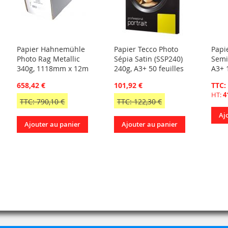
Papier Hahnemühle
Papier Tecco Photo
Papi
Photo Rag Metallic
Sépia Satin (SSP240)
Semi
340g, 1118mm x 12m
240g, A3+ 50 feuilles
A3+ 1
658,42 €
101,92 €
TTC:
HT:
4
TTC: 790,10 €
TTC: 122,30 €
Aj
Ajouter au panier
Ajouter au panier