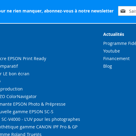
Inscripti
ur ne rien manquer, abonnez-vous à notre newsletter
à
notre
lettre
d’inform
Actualités
:
Programme Fidé
Youtube
re EPSON Print Ready
Financement
omparatif
Blog
r LE bon écran
O
-production
IZO ColorNavigator
ante EPSON Photo & Prépresse
ouvelle gamme EPSON SC-S
SC-V4000 - L'UV pour les photographes
ynthétique gamme CANON IPF Pro & GP
amme Roland TrueVis