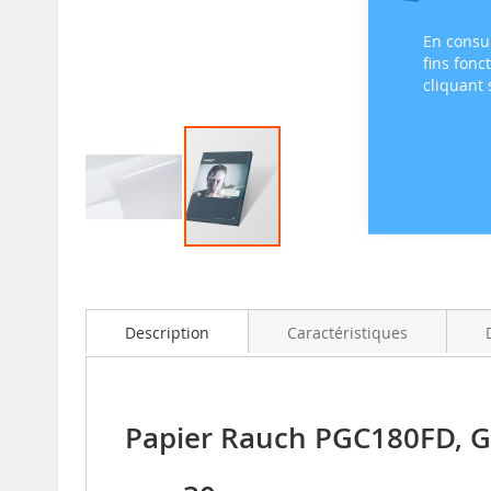
En consul
fins fonc
cliquant
Skip
to
the
beginning
Description
Caractéristiques
of
the
images
gallery
Papier Rauch PGC180FD, G