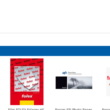
Film FOLEX Folarex HS
Papier EFI Photo Paper
Papie