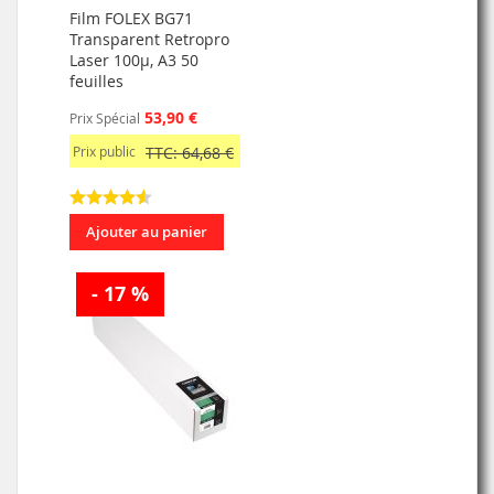
Film FOLEX BG71
Transparent Retropro
Laser 100µ, A3 50
feuilles
53,90 €
Prix Spécial
Prix public
TTC: 64,68 €
Ajouter au panier
- 17 %