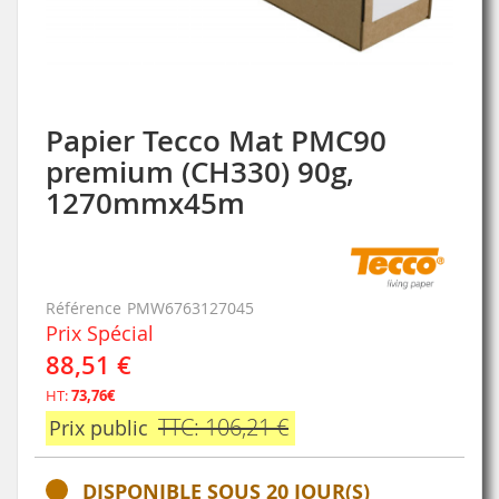
Papier Tecco Mat PMC90
Skip
to
premium (CH330) 90g,
the
1270mmx45m
beginning
of
the
images
gallery
Référence
PMW6763127045
Prix Spécial
88,51 €
HT:
73,76€
TTC: 106,21 €
Prix public
DISPONIBLE SOUS 20 JOUR(S)