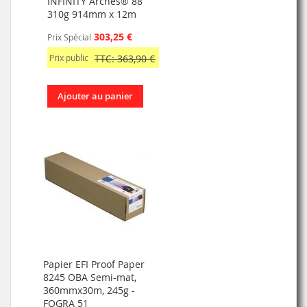
INFINITY Arches® 88
310g 914mm x 12m
303,25 €
Prix Spécial
Prix public
TTC: 363,90 €
Ajouter au panier
Papier EFI Proof Paper
8245 OBA Semi-mat,
360mmx30m, 245g -
FOGRA 51