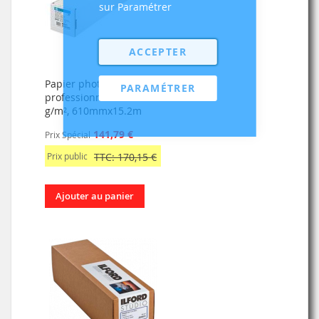
sur Paramétrer
ACCEPTER
Papier photo satiné
PARAMÉTRER
professionnel HP 300
g/m², 610mmx15.2m
141,79 €
Prix Spécial
Prix public
TTC: 170,15 €
Ajouter au panier