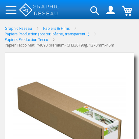
Rechercher
Graphic Réseau
Papiers & Films
Papiers Production (poster, bâche, transparent...)
Papiers Production Tecco
Papier Tecco Mat PMC90 premium (CH330) 90g, 1270mmx45m
Skip
to
the
end
of
the
images
gallery