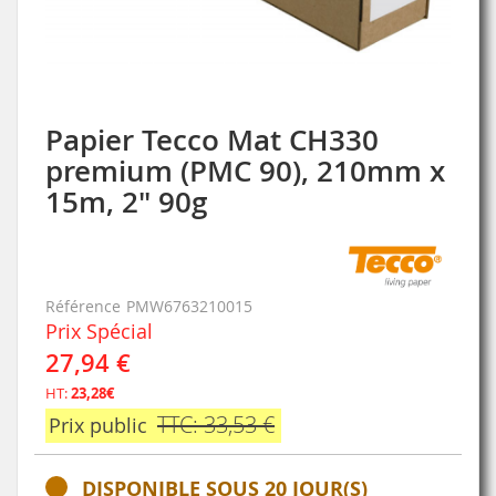
Papier Tecco Mat CH330
Skip
to
premium (PMC 90), 210mm x
the
15m, 2" 90g
beginning
of
the
images
gallery
Référence
PMW6763210015
Prix Spécial
27,94 €
HT:
23,28€
TTC: 33,53 €
Prix public
DISPONIBLE SOUS 20 JOUR(S)