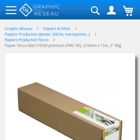
Rechercher
Graphic Réseau
Papiers & Films
Papiers Production (poster, bâche, transparent...)
Papiers Production Tecco
Papier Tecco Mat CH330 premium (PMC 90), 210mm x 15m, 2" 90g
Skip
to
the
end
of
the
images
gallery