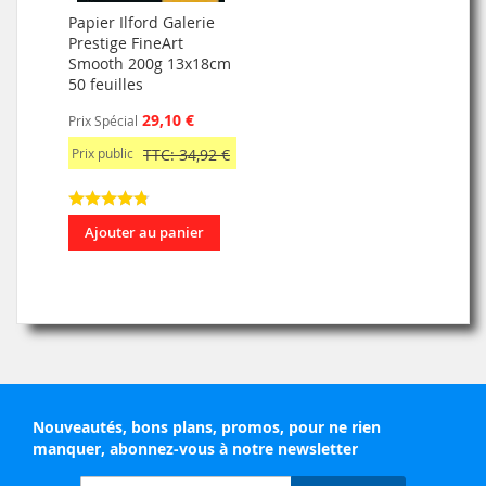
Papier Ilford Galerie
Prestige FineArt
Smooth 200g 13x18cm
50 feuilles
29,10 €
Prix Spécial
Prix public
TTC: 34,92 €
Ajouter au panier
Nouveautés, bons plans, promos, pour ne rien
manquer, abonnez-vous à notre newsletter
Inscription