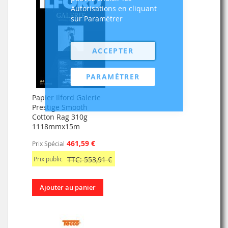
Autorisations en cliquant
sur Paramétrer
ACCEPTER
PARAMÉTRER
Papier Ilford Galerie
Prestige Smooth
Cotton Rag 310g
1118mmx15m
461,59 €
Prix Spécial
Prix public
TTC: 553,91 €
Ajouter au panier