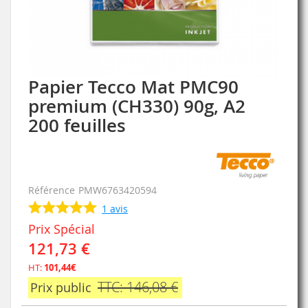
Papier Tecco Mat PMC90
Skip
to
premium (CH330) 90g, A2
the
200 feuilles
beginning
of
the
images
gallery
Référence
PMW6763420594
1
avis
Prix Spécial
121,73 €
HT:
101,44€
TTC: 146,08 €
Prix public