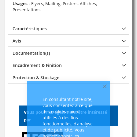
Usages
: Flyers, Mailing, Posters, Affiches,
Presentations
Caractéristiques
Avis
Documentation(s)
Encadrement & Finition
Protection & Stockage
Fermer
En consultant notre site,
vous consentez à ce que
des cookies soient
Vous pourriez également être intéressé
utilisés à des fins
par
fonctionnelles, d'analyse
et de publicité. Vous
pouvez choisir les