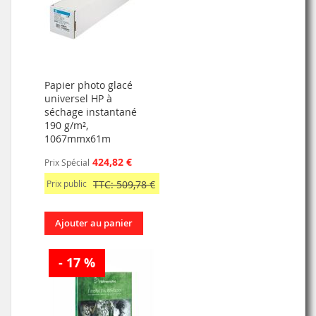
Papier photo glacé
universel HP à
séchage instantané
190 g/m²,
1067mmx61m
424,82 €
Prix Spécial
Prix public
TTC: 509,78 €
Ajouter au panier
- 17 %