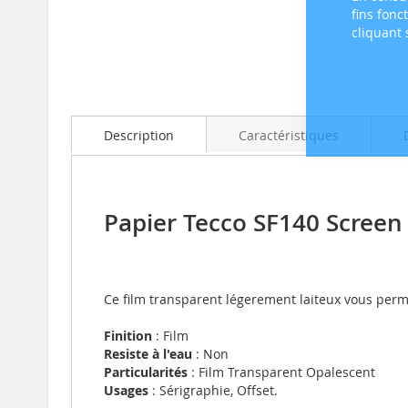
fins fonc
cliquant
Skip
to
the
beginning
Description
Caractéristiques
of
the
images
gallery
Papier Tecco SF140 Screen
Ce film transparent légerement laiteux vous perme
Finition
: Film
Resiste à l'eau
: Non
Particularités
: Film Transparent Opalescent
Usages
: Sérigraphie, Offset.