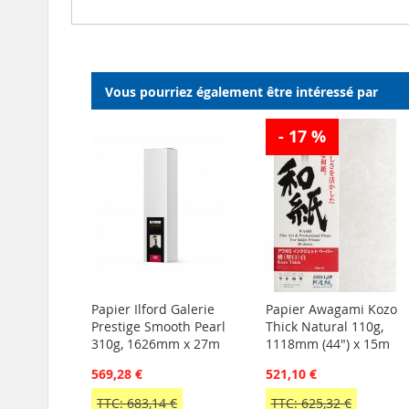
Vous pourriez également être intéressé par
- 17 %
Papier Ilford Galerie
Papier Awagami Kozo
Prestige Smooth Pearl
Thick Natural 110g,
310g, 1626mm x 27m
1118mm (44") x 15m
569,28 €
521,10 €
TTC: 683,14 €
TTC: 625,32 €