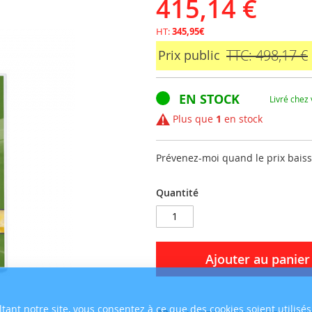
415,14 €
HT:
345,95€
TTC: 498,17 €
Prix public
EN STOCK
Livré chez
Plus que
1
en stock
Prévenez-moi quand le prix bais
Quantité
Ajouter au panier
tant notre site, vous consentez à ce que des cookies soient utilisés