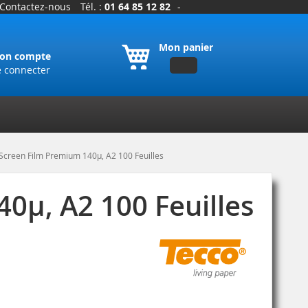
Contactez-nous
Tél. :
01 64 85 12 82
-
Mon panier
on compte
e connecter
Screen Film Premium 140µ, A2 100 Feuilles
0µ, A2 100 Feuilles