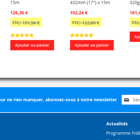
15m
432mm (17") x 15m
320
126,30 €
102,24 €
181,
TTC: 151,56 €
TTC: 122,69 €
TTC:
Aj
Ajouter au panier
Ajouter au panier
Inscripti
ur ne rien manquer, abonnez-vous à notre newsletter
à
notre
lettre
d’inform
Actualités
:
Programme Fidé