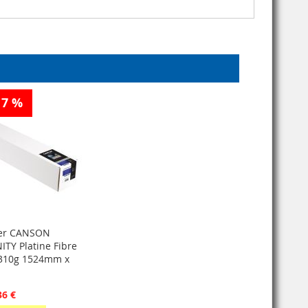
17 %
er CANSON
ITY Platine Fibre
310g 1524mm x
36 €