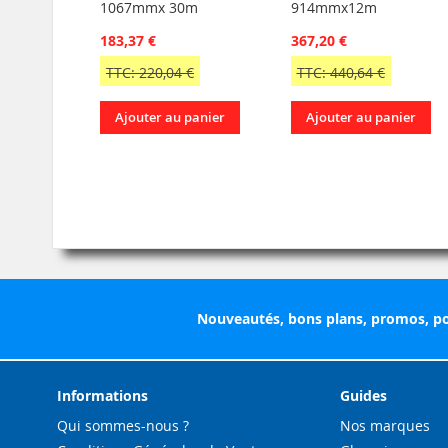
1067mmx 30m
914mmx12m
183,37 €
367,20 €
TTC: 220,04 €
TTC: 440,64 €
Ajouter au panier
Ajouter au panier
Nouveautés, bons plans, promos, po
Informations
Guides
Qui sommes-nous ?
Nos marques