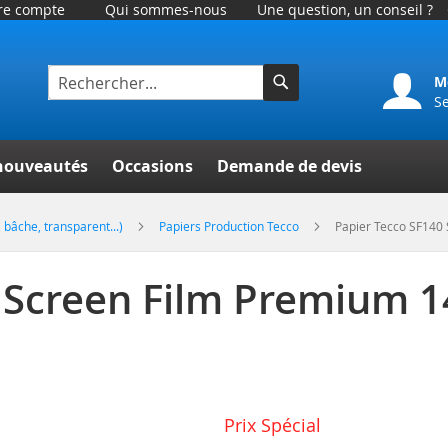
tre compte
Qui sommes-nous
Une question, un conseil ?
M
S
Rechercher
er
nouveautés
Occasions
Demande de devis
 bâche, transparent...)
Papiers Production Tecco
Papier Tecco SF140 
 Screen Film Premium 14
Prix Spécial