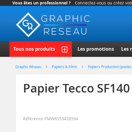
Vous êtes un professionnel ?
Connectez-vous ou créez vo
Allez
au
contenu
Recherch
Tous nos produits
Les promotions
Les 
Graphic Réseau
Papiers & Films
Papiers Production (poster,
Papier Tecco SF140
Référence
PMW6553420594
Skip
to