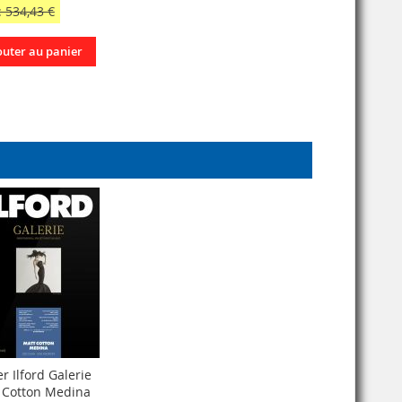
 534,43 €
outer au panier
r Ilford Galerie
 Cotton Medina