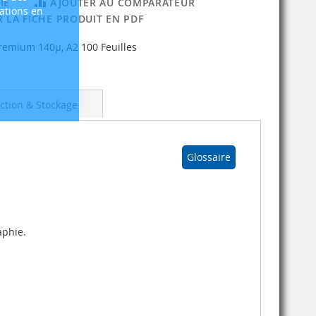
IE
AJOUTER AU COMPARATEUR
sations en
 LA FICHE PRODUIT EN PDF
remium 140µ, A2 100 Feuilles
ction & Stockage
Glossaire
aphie.