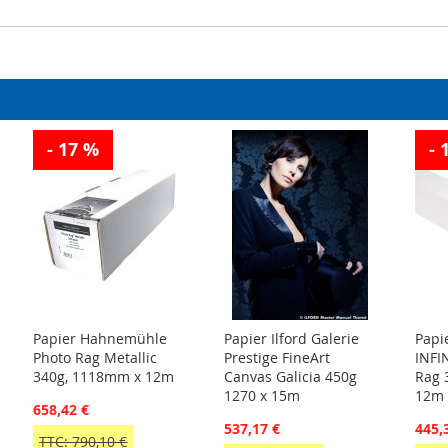
- 17 %
- 
Papier Hahnemühle
Papier Ilford Galerie
Papi
Photo Rag Metallic
Prestige FineArt
INFIN
340g, 1118mm x 12m
Canvas Galicia 450g
Rag 
1270 x 15m
12m
658,42 €
537,17 €
445,
TTC: 790,10 €