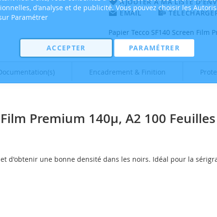
AJOUTER À MA LISTE D’ENV
tionnelles, d'analyse et de publicité. Vous pouvez choisir les Autori
EMAIL
TÉLÉCHARGER
 sur Paramétrer
Papier Tecco SF140 Screen Film P
ACCEPTER
PARAMÉTRER
Documentation(s)
Encadrement & Finition
Prote
 Film Premium 140µ, A2 100 Feuilles
t d'obtenir une bonne densité dans les noirs. Idéal pour la sérigr