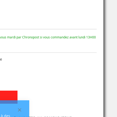
 vous mardi par Chronopost si vous commandez avant lundi 13H00
se
Fermer
 à des