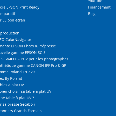
Youtube
re EPSON Print Ready
Financement
omparatif
Blog
r LE bon écran
O
-production
IZO ColorNavigator
ante EPSON Photo & Prépresse
ouvelle gamme EPSON SC-S
SC-V4000 - L'UV pour les photographes
ynthétique gamme CANON IPF Pro & GP
amme Roland TrueVis
tex By Roland
bles à plat UV
bien choisir sa table à plat UV
ne table à plat UV ?
 sa presse Secabo ?
Scanners Grands Formats