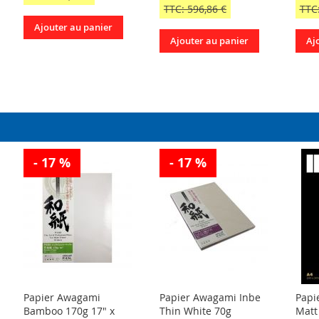
TTC: 596,86 €
TTC:
Ajouter au panier
Ajouter au panier
Aj
- 17 %
- 17 %
Papier Awagami
Papier Awagami Inbe
Papie
Bamboo 170g 17" x
Thin White 70g
Matt