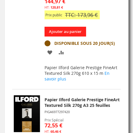
144,97 €
120,81 €
TTC: 173,96 €
Prix public
Ajouter au panier
DISPONIBLE SOUS 20 JOUR(S)
AJOUTER
AJOUTER
À
AU
Papier Ilford Galerie Prestige FineArt
MA
COMPARATEUR
Textured Silk 270g 610 x 15 m
En
savoir plus
LISTE
D’ENVIE
Papier Ilford Galerie Prestige FineArt
Textured Silk 270g A3 25 feuilles
PIGA6977297420
Prix Spécial
72,55 €
60,46 €