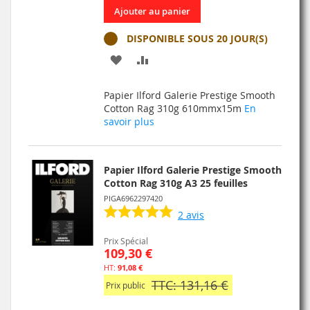
Ajouter au panier
DISPONIBLE SOUS 20 JOUR(S)
AJOUTER
AJOUTER
À
AU
Papier Ilford Galerie Prestige Smooth
MA
COMPARATEUR
Cotton Rag 310g 610mmx15m
En
savoir plus
LISTE
D’ENVIE
Papier Ilford Galerie Prestige Smooth
Cotton Rag 310g A3 25 feuilles
PIGA6962297420
2
avis
Prix Spécial
109,30 €
91,08 €
TTC: 131,16 €
Prix public