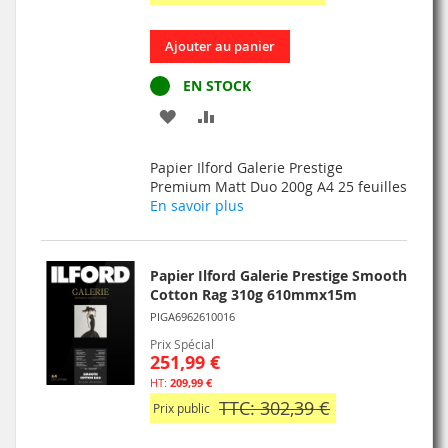
Ajouter au panier
EN STOCK
AJOUTER
AJOUTER
À
AU
Papier Ilford Galerie Prestige
MA
COMPARATEUR
Premium Matt Duo 200g A4 25 feuilles
En savoir plus
LISTE
D’ENVIE
Papier Ilford Galerie Prestige Smooth
Cotton Rag 310g 610mmx15m
PIGA6962610016
Prix Spécial
251,99 €
209,99 €
TTC: 302,39 €
Prix public