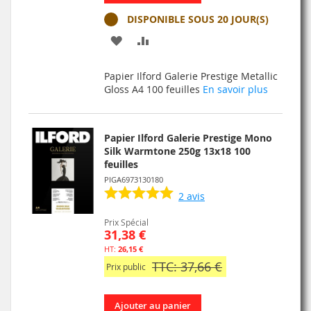
DISPONIBLE SOUS 20 JOUR(S)
AJOUTER
AJOUTER
À
AU
Papier Ilford Galerie Prestige Metallic
MA
COMPARATEUR
Gloss A4 100 feuilles
En savoir plus
LISTE
D’ENVIE
Papier Ilford Galerie Prestige Mono
Silk Warmtone 250g 13x18 100
feuilles
PIGA6973130180
2
avis
Prix Spécial
31,38 €
26,15 €
TTC: 37,66 €
Prix public
Ajouter au panier