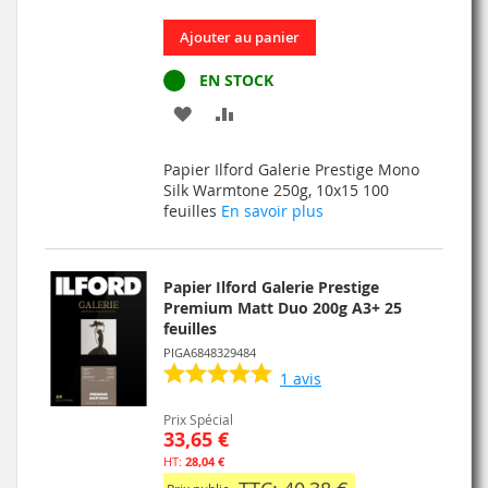
Ajouter au panier
EN STOCK
AJOUTER
AJOUTER
À
AU
Papier Ilford Galerie Prestige Mono
MA
COMPARATEUR
Silk Warmtone 250g, 10x15 100
feuilles
En savoir plus
LISTE
D’ENVIE
Papier Ilford Galerie Prestige
Premium Matt Duo 200g A3+ 25
feuilles
PIGA6848329484
1
avis
Prix Spécial
33,65 €
28,04 €