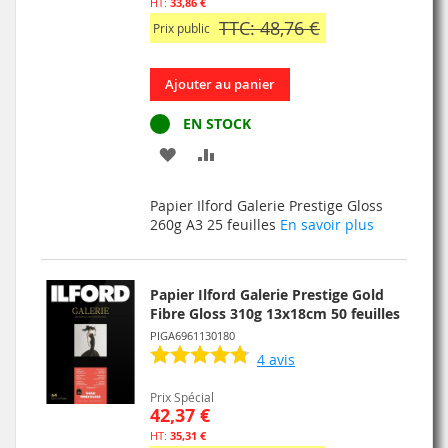
33,86 €
TTC: 48,76 €
Prix public
Ajouter au panier
EN STOCK
AJOUTER
AJOUTER
À
AU
Papier Ilford Galerie Prestige Gloss
MA
COMPARATEUR
260g A3 25 feuilles
En savoir plus
LISTE
D’ENVIE
Papier Ilford Galerie Prestige Gold
Fibre Gloss 310g 13x18cm 50 feuilles
PIGA6961130180
4
avis
Prix Spécial
42,37 €
35,31 €