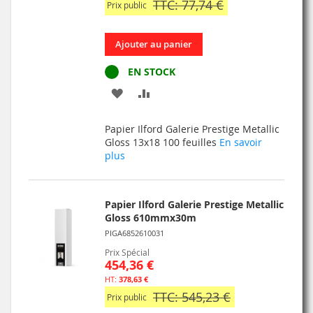
TTC: 77,74 €
Prix public
Ajouter au panier
EN STOCK
AJOUTER
AJOUTER
À
AU
Papier Ilford Galerie Prestige Metallic
MA
COMPARATEUR
Gloss 13x18 100 feuilles
En savoir
plus
LISTE
D’ENVIE
Papier Ilford Galerie Prestige Metallic
Gloss 610mmx30m
PIGA6852610031
Prix Spécial
454,36 €
378,63 €
TTC: 545,23 €
Prix public