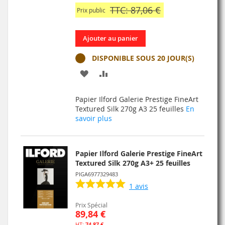
TTC: 87,06 €
Prix public
Ajouter au panier
DISPONIBLE SOUS 20 JOUR(S)
AJOUTER
AJOUTER
À
AU
Papier Ilford Galerie Prestige FineArt
MA
COMPARATEUR
Textured Silk 270g A3 25 feuilles
En
savoir plus
LISTE
D’ENVIE
Papier Ilford Galerie Prestige FineArt
Textured Silk 270g A3+ 25 feuilles
PIGA6977329483
1
avis
Prix Spécial
89,84 €
74,87 €