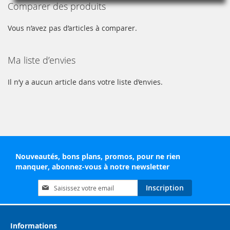
Comparer des produits
Vous n’avez pas d’articles à comparer.
Ma liste d’envies
Il n’y a aucun article dans votre liste d’envies.
Nouveautés, bons plans, promos, pour ne rien
manquer, abonnez-vous à notre newsletter
Inscription
Inscription
à
notre
lettre
d’information
Informations