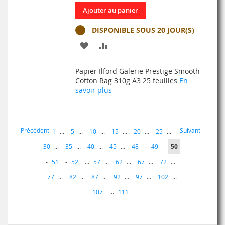
Ajouter au panier
DISPONIBLE SOUS 20 JOUR(S)
AJOUTER
AJOUTER
À
AU
Papier Ilford Galerie Prestige Smooth
MA
COMPARATEUR
Cotton Rag 310g A3 25 feuilles
En
savoir plus
LISTE
D’ENVIE
Page
Page
Page
Précédent
Suivant
Page
1
...
5
...
10
...
15
...
20
...
25
...
Page
Page
Vous
30
...
35
...
40
...
45
...
48
-
49
-
50
lisez
Page
Page
-
51
-
52
...
57
...
62
...
67
...
72
...
actuellement
77
...
82
...
87
...
92
...
97
...
102
...
la
Page
107
...
111
page