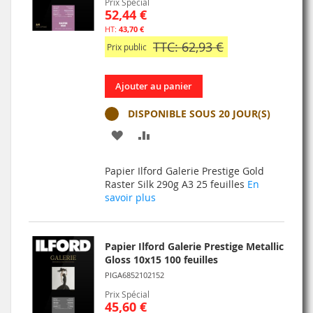
Prix Spécial
52,44 €
43,70 €
TTC: 62,93 €
Prix public
Ajouter au panier
DISPONIBLE SOUS 20 JOUR(S)
AJOUTER
AJOUTER
À
AU
Papier Ilford Galerie Prestige Gold
MA
COMPARATEUR
Raster Silk 290g A3 25 feuilles
En
savoir plus
LISTE
D’ENVIE
Papier Ilford Galerie Prestige Metallic
Gloss 10x15 100 feuilles
PIGA6852102152
Prix Spécial
45,60 €