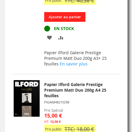
TTC: 40,38 €
Prix public
Ajouter au panier
EN STOCK
AJOUTER
AJOUTER
À
AU
Papier Ilford Galerie Prestige
MA
COMPARATEUR
Premium Matt Duo 200g A3+ 25
feuilles
En savoir plus
LISTE
D’ENVIE
Papier Ilford Galerie Prestige
Premium Matt Duo 200g A4 25
feuilles
PIGA6848210298
Prix Spécial
15,00 €
12,50 €
TTC: 18,00 €
Prix public