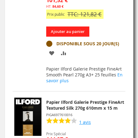
101,52 €
84,60 €
TTC: 121,82 €
Prix public
Ajouter au panier
DISPONIBLE SOUS 20 JOUR(S)
AJOUTER
AJOUTER
À
AU
Papier Ilford Galerie Prestige FineArt
MA
COMPARATEUR
Smooth Pearl 270g A3+ 25 feuilles
En
savoir plus
LISTE
D’ENVIE
Papier Ilford Galerie Prestige FineArt
Textured Silk 270g 610mm x 15 m
PIGA6977610016
1
avis
Prix Spécial