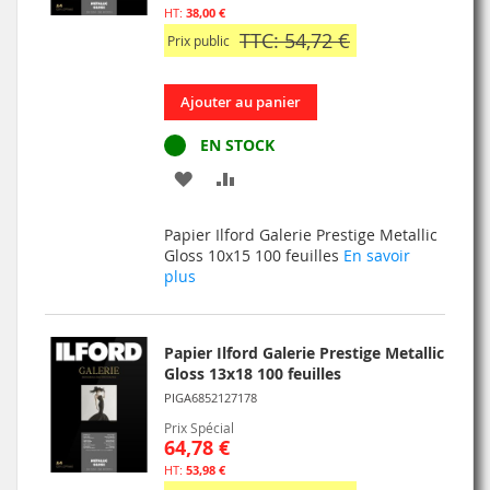
38,00 €
TTC: 54,72 €
Prix public
Ajouter au panier
EN STOCK
AJOUTER
AJOUTER
À
AU
Papier Ilford Galerie Prestige Metallic
MA
COMPARATEUR
Gloss 10x15 100 feuilles
En savoir
plus
LISTE
D’ENVIE
Papier Ilford Galerie Prestige Metallic
Gloss 13x18 100 feuilles
PIGA6852127178
Prix Spécial
64,78 €
53,98 €