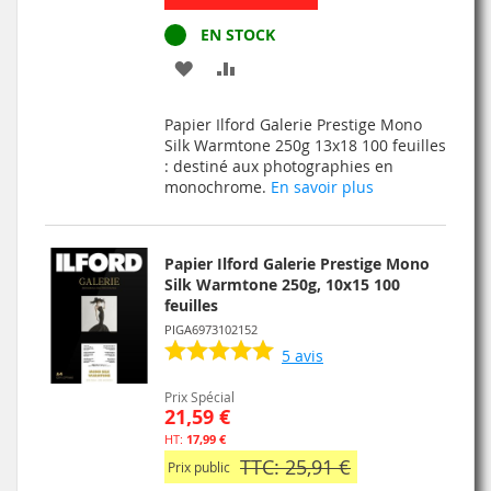
EN STOCK
AJOUTER
AJOUTER
À
AU
Papier Ilford Galerie Prestige Mono
MA
COMPARATEUR
Silk Warmtone 250g 13x18 100 feuilles
: destiné aux photographies en
LISTE
monochrome.
En savoir plus
D’ENVIE
Papier Ilford Galerie Prestige Mono
Silk Warmtone 250g, 10x15 100
feuilles
PIGA6973102152
5
avis
Prix Spécial
21,59 €
17,99 €
TTC: 25,91 €
Prix public