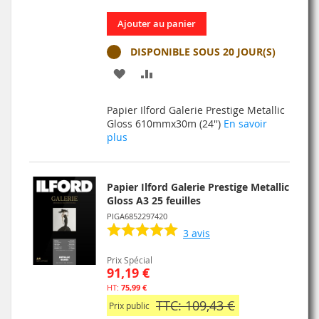
Ajouter au panier
DISPONIBLE SOUS 20 JOUR(S)
AJOUTER
AJOUTER
À
AU
Papier Ilford Galerie Prestige Metallic
MA
COMPARATEUR
Gloss 610mmx30m (24'')
En savoir
plus
LISTE
D’ENVIE
Papier Ilford Galerie Prestige Metallic
Gloss A3 25 feuilles
PIGA6852297420
3
avis
Prix Spécial
91,19 €
75,99 €
TTC: 109,43 €
Prix public