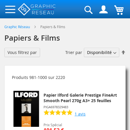
Rechercher
Graphic Réseau
Papiers & Films
Papiers & Films
Pa
Trier par
Vous filtrez par
or
dé
Produits
981
-
1000
sur
2220
Papier Ilford Galerie Prestige FineArt
Smooth Pearl 270g A3+ 25 feuilles
PIGA6978329483
1
avis
Prix Spécial