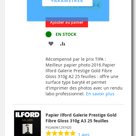
PARAMÉTRER
TTC: 269,87 €
Prix public
Ajouter au panier
EN STOCK
AJOUTER
AJOUTER
À
AU
Récompensé par le prix TIPA :
MA
COMPARATEUR
Meilleur papier photo 2016.Papier
Ilford Galerie Prestige Gold Fibre
LISTE
Gloss 310g A2 25 feuilles : offre une
surface type baryté et permet
D’ENVIE
d'imprimer des photos avec un rendu
labo professionnel.
En savoir plus
Papier Ilford Galerie Prestige Gold
Fibre Gloss 310g A3 25 feuilles
PIGA6961297420
1
avis