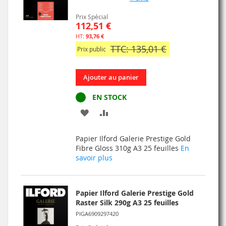
Prix Spécial
112,51 €
93,76 €
TTC: 135,01 €
Prix public
Ajouter au panier
EN STOCK
AJOUTER
AJOUTER
À
AU
Papier Ilford Galerie Prestige Gold
MA
COMPARATEUR
Fibre Gloss 310g A3 25 feuilles
En
savoir plus
LISTE
D’ENVIE
Papier Ilford Galerie Prestige Gold
Raster Silk 290g A3 25 feuilles
PIGA6909297420