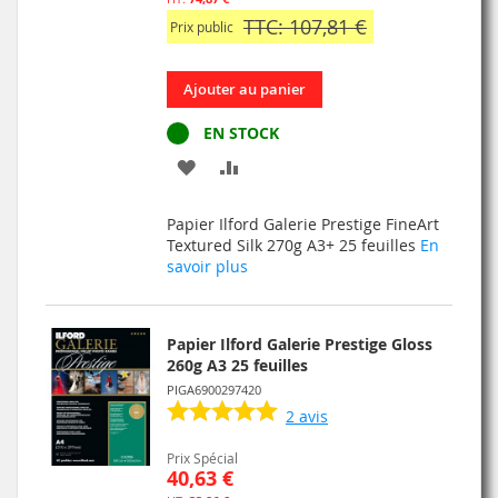
TTC: 107,81 €
Prix public
Ajouter au panier
EN STOCK
AJOUTER
AJOUTER
À
AU
Papier Ilford Galerie Prestige FineArt
MA
COMPARATEUR
Textured Silk 270g A3+ 25 feuilles
En
savoir plus
LISTE
D’ENVIE
Papier Ilford Galerie Prestige Gloss
260g A3 25 feuilles
PIGA6900297420
2
avis
Prix Spécial
40,63 €