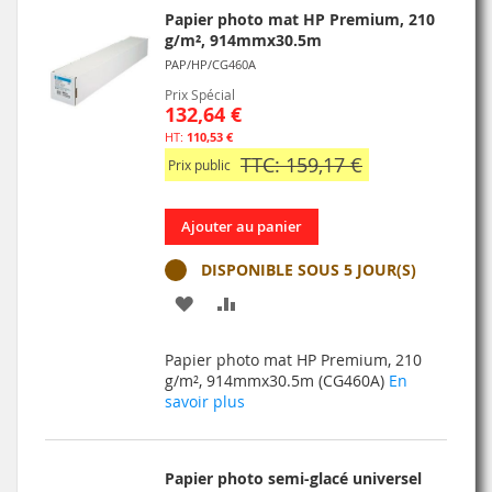
Papier photo mat HP Premium, 210
g/m², 914mmx30.5m
PAP/HP/CG460A
Prix Spécial
132,64 €
110,53 €
TTC: 159,17 €
Prix public
Ajouter au panier
DISPONIBLE SOUS 5 JOUR(S)
AJOUTER
AJOUTER
À
AU
Papier photo mat HP Premium, 210
MA
COMPARATEUR
g/m², 914mmx30.5m (CG460A)
En
savoir plus
LISTE
D’ENVIE
Papier photo semi-glacé universel