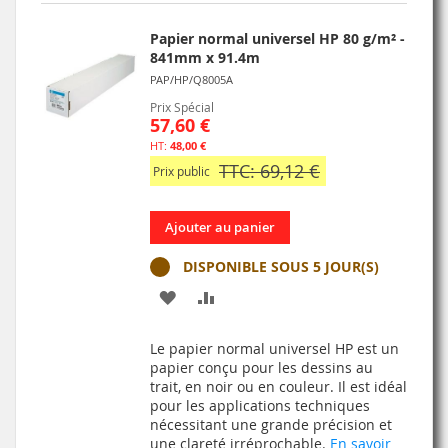
D’ENVIE
Papier normal universel HP 80 g/m² -
841mm x 91.4m
PAP/HP/Q8005A
Prix Spécial
57,60 €
48,00 €
TTC: 69,12 €
Prix public
Ajouter au panier
DISPONIBLE SOUS 5 JOUR(S)
AJOUTER
AJOUTER
À
AU
Le papier normal universel HP est un
MA
COMPARATEUR
papier conçu pour les dessins au
trait, en noir ou en couleur. Il est idéal
LISTE
pour les applications techniques
nécessitant une grande précision et
D’ENVIE
une clareté irréprochable.
En savoir