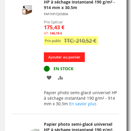
HP à séchage instantané 190 g/m² -
914 mm x 30.5m
PAP/HP/Q6580A
Prix Spécial
175,43 €
146,19 €
TTC: 210,52 €
Prix public
Ajouter au panier
EN STOCK
AJOUTER
AJOUTER
À
AU
Papier photo semi-glacé universel HP
MA
COMPARATEUR
à séchage instantané 190 g/m² - 914
mm x 30.5m
En savoir plus
LISTE
D’ENVIE
Papier photo semi-glacé universel
HP à séchage instantané 190 g/m²,