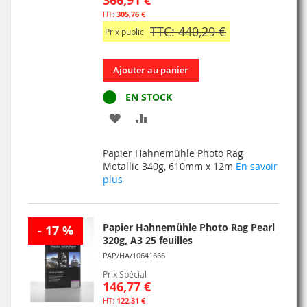
366,91 €
305,76 €
TTC: 440,29 €
Prix public
Ajouter au panier
EN STOCK
AJOUTER
AJOUTER
À
AU
Papier Hahnemühle Photo Rag
MA
COMPARATEUR
Metallic 340g, 610mm x 12m
En savoir
plus
LISTE
D’ENVIE
Papier Hahnemühle Photo Rag Pearl
- 17 %
320g, A3 25 feuilles
PAP/HA/10641666
Prix Spécial
146,77 €
122,31 €