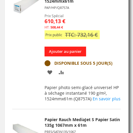
1524mmx61m
PAP/HP/Q8757A
Prix Spécial
610,13 €
508,44 €
TTC: 732,16 €
Prix public
Ajouter au panier
DISPONIBLE SOUS 5 JOUR(S)
AJOUTER
AJOUTER
À
AU
Papier photo semi-glacé universel HP
MA
COMPARATEUR
à séchage instantané 190 g/m²,
1524mmx61m (Q8757A)
En savoir plus
LISTE
D’ENVIE
Papier Rauch MediaJet S Papier Satin
135g 1067mm x 61m
PRES/SATIN135/1067