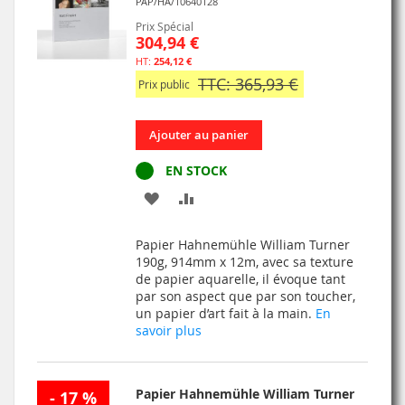
PAP/HA/10640128
Prix Spécial
304,94 €
254,12 €
TTC: 365,93 €
Prix public
Ajouter au panier
EN STOCK
AJOUTER
AJOUTER
À
AU
Papier Hahnemühle William Turner
MA
COMPARATEUR
190g, 914mm x 12m, avec sa texture
de papier aquarelle, il évoque tant
LISTE
par son aspect que par son toucher,
un papier d’art fait à la main.
En
D’ENVIE
savoir plus
Papier Hahnemühle William Turner
- 17 %