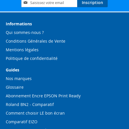
Inscription
Inscription
à
notre
lettre
d’information
Informations
:
Qui sommes-nous ?
Conditions Générales de Vente
Mentions légales
Politique de confidentialité
Guides
Nos marques
Glossaire
Abonnement Encre EPSON Print Ready
Roland BN2 - Comparatif
Comment choisir LE bon écran
Comparatif EIZO