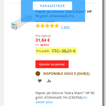
PARAMÉTRER
Papier jet d'encre "extra blanc" HP
90 g/m², 610mmx45.7m
PAP/HP/C6035A
1
avis
Prix Spécial
31,84 €
26,53 €
TTC: 38,21 €
Prix public
Ajouter au panier
DISPONIBLE SOUS 5 JOUR(S)
AJOUTER
AJOUTER
À
AU
Papier jet d'encre "extra blanc" HP 90
MA
COMPARATEUR
g/m², 610mmx45.7m (C6035A)
En
savoir plus
LISTE