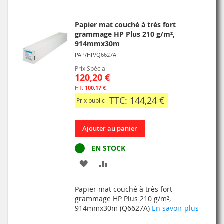
D’ENVIE
Papier mat couché à très fort
grammage HP Plus 210 g/m²,
914mmx30m
PAP/HP/Q6627A
Prix Spécial
120,20 €
100,17 €
TTC: 144,24 €
Prix public
Ajouter au panier
EN STOCK
AJOUTER
AJOUTER
À
AU
Papier mat couché à très fort
MA
COMPARATEUR
grammage HP Plus 210 g/m²,
914mmx30m (Q6627A)
En savoir plus
LISTE