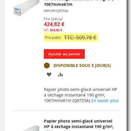
1067mmx61m
PAP/HP/Q8755A
Prix Spécial
424,82 €
354,02 €
TTC: 509,78 €
Prix public
Ajouter au panier
DISPONIBLE SOUS 5 JOUR(S)
AJOUTER
AJOUTER
À
AU
Papier photo semi-glacé universel HP
MA
COMPARATEUR
à séchage instantané 190 g/m²,
1067mmx61m (Q8755A)
En savoir plus
LISTE
D’ENVIE
Papier photo semi-glacé universel
HP à séchage instantané 190 g/m²,