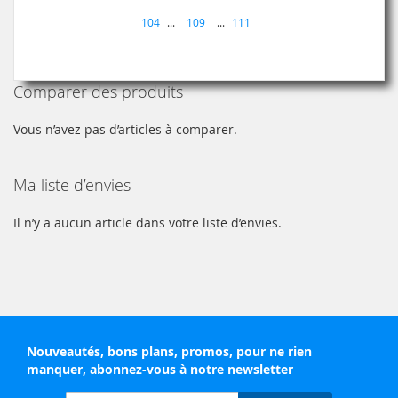
actuellement
Page
104
...
109
...
111
la
page
Comparer des produits
Vous n’avez pas d’articles à comparer.
Ma liste d’envies
Il n’y a aucun article dans votre liste d’envies.
Nouveautés, bons plans, promos, pour ne rien
manquer, abonnez-vous à notre newsletter