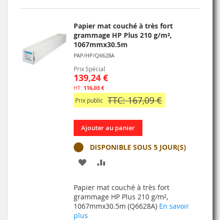
D’ENVIE
Papier mat couché à très fort
grammage HP Plus 210 g/m²,
1067mmx30.5m
PAP/HP/Q6628A
Prix Spécial
139,24 €
116,03 €
TTC: 167,09 €
Prix public
Ajouter au panier
DISPONIBLE SOUS 5 JOUR(S)
AJOUTER
AJOUTER
À
AU
Papier mat couché à très fort
MA
COMPARATEUR
grammage HP Plus 210 g/m²,
1067mmx30.5m (Q6628A)
En savoir
LISTE
plus