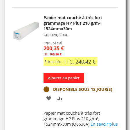
D’ENVIE
Papier mat couché à très fort
grammage HP Plus 210 g/m²,
1524mmx30m
PAP/HP/Q6630A
Prix Spécial
200,35 €
166,96 €
TTC: 240,42 €
Prix public
Ajouter au panier
DISPONIBLE SOUS 12 JOUR(S)
AJOUTER
AJOUTER
À
AU
Papier mat couché à très fort
MA
COMPARATEUR
grammage HP Plus 210 g/m²,
1524mmx30m (Q6630A)
En savoir plus
LISTE