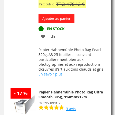
TTC: 176,12 €
Prix public
Ajouter au panier
EN STOCK
AJOUTER
AJOUTER
À
AU
Papier Hahnemühle Photo Rag Pearl
MA
COMPARATEUR
320g, A3 25 feuilles, il convient
particulièrement bien aux
LISTE
photographies et aux reproductions
d’œuvres d’art aux tons chauds et gris.
D’ENVIE
En savoir plus
Papier Hahnemühle Photo Rag Ultra
- 17 %
Smooth 305g, 914mmx12m
PAP/HA/10643191
3
avis