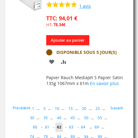
1
avis
TTC: 94,01 €
HT:
78.34€
Ajouter au panier
DISPONIBLE SOUS 5 JOUR(S)
AJOUTER
AJOUTER
À
AU
Papier Rauch MediaJet S Papier Satin
MA
COMPARATEUR
135g 1067mm x 61m
En savoir plus
LISTE
D’ENVIE
Page
Page
Page
Précédent
Suivant
Page
1
...
5
...
10
...
15
...
20
...
25
...
30
...
35
...
40
...
45
...
50
...
55
...
Page
Page
Vous
Page
Page
60
-
61
-
62
-
63
-
64
...
69
...
lisez
74
...
79
...
84
...
89
...
94
...
99
...