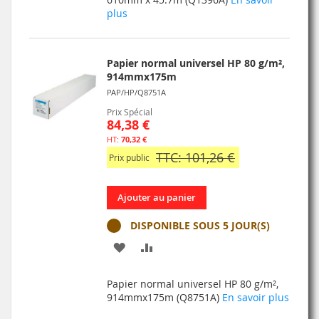
plus
LISTE
D’ENVIE
Papier normal universel HP 80 g/m²,
914mmx175m
PAP/HP/Q8751A
Prix Spécial
84,38 €
70,32 €
TTC: 101,26 €
Prix public
Ajouter au panier
DISPONIBLE SOUS 5 JOUR(S)
AJOUTER
AJOUTER
À
AU
Papier normal universel HP 80 g/m²,
MA
COMPARATEUR
914mmx175m (Q8751A)
En savoir plus