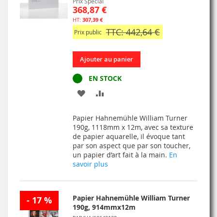
Prix Spécial
368,87 €
307,39 €
TTC: 442,64 €
Prix public
Ajouter au panier
EN STOCK
AJOUTER
AJOUTER
À
AU
Papier Hahnemühle William Turner
MA
COMPARATEUR
190g, 1118mm x 12m, avec sa texture
de papier aquarelle, il évoque tant
LISTE
par son aspect que par son toucher,
un papier d’art fait à la main.
En
D’ENVIE
savoir plus
Papier Hahnemühle William Turner
- 17 %
190g, 914mmx12m