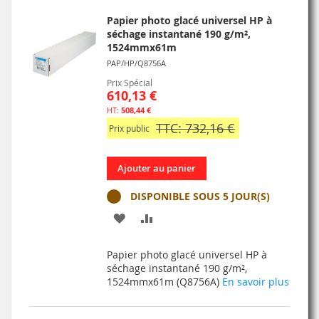
D’ENVIE
Papier photo glacé universel HP à
séchage instantané 190 g/m²,
1524mmx61m
PAP/HP/Q8756A
Prix Spécial
610,13 €
508,44 €
TTC: 732,16 €
Prix public
Ajouter au panier
DISPONIBLE SOUS 5 JOUR(S)
AJOUTER
AJOUTER
À
AU
Papier photo glacé universel HP à
MA
COMPARATEUR
séchage instantané 190 g/m²,
1524mmx61m (Q8756A)
En savoir plus
LISTE
D’ENVIE