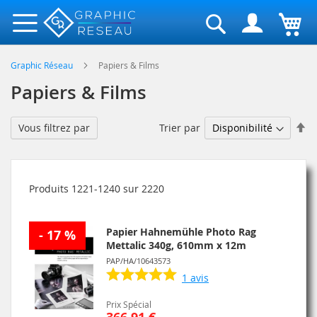
Rechercher
Graphic Réseau
Papiers & Films
Papiers & Films
Pa
Trier par
Vous filtrez par
or
dé
Produits
1221
-
1240
sur
2220
Papier Hahnemühle Photo Rag
- 17 %
Mettalic 340g, 610mm x 12m
PAP/HA/10643573
1
avis
Prix Spécial