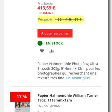
Prix Spécial
413,59 €
344,66 €
TTC: 496,31 €
Prix public
Ajouter au panier
EN STOCK
AJOUTER
AJOUTER
À
AU
Papier Hahnemühle Photo Rag Ultra
MA
COMPARATEUR
Smooth 305g, 914mm x 12m, pour les
photographes qui recherchent une
LISTE
texture très fine.
En savoir plus
D’ENVIE
Papier Hahnemühle William Turner
- 17 %
190g, 1118mmx12m
PAP/HA/10640129