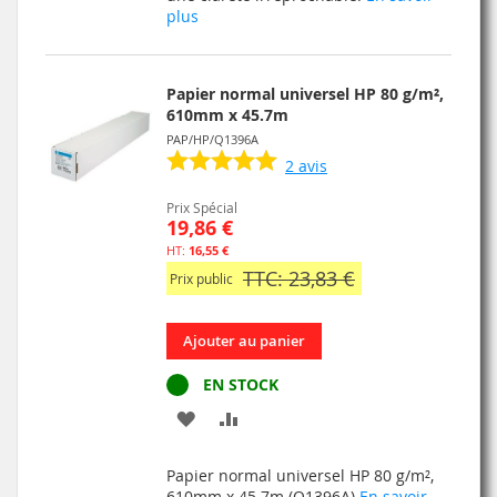
plus
Papier normal universel HP 80 g/m²,
610mm x 45.7m
PAP/HP/Q1396A
2
avis
Prix Spécial
19,86 €
16,55 €
TTC: 23,83 €
Prix public
Ajouter au panier
EN STOCK
AJOUTER
AJOUTER
À
AU
Papier normal universel HP 80 g/m²,
MA
COMPARATEUR
610mm x 45.7m (Q1396A)
En savoir