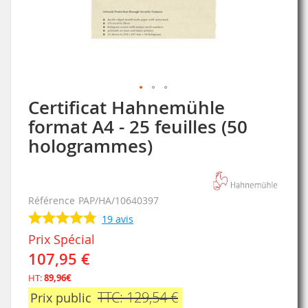
Certificat Hahnemühle
Skip
to
format A4 - 25 feuilles (50
the
hologrammes)
beginning
of
the
images
Référence
PAP/HA/10640397
gallery
19
avis
Prix Spécial
107,95 €
HT:
89,96€
TTC: 129,54 €
Prix public