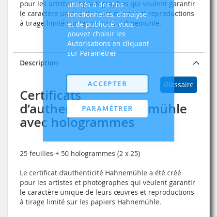
pour les artistes et photographes qui veulent garantir
utilisés à des fins
le caractère unique de leurs œuvres et reproductions
fonctionnelles, d'analyse
à tirage limité sur les papiers Hahnemühle.
et de publicité. Vous
pouvez choisir les
Autorisations en cliquant
sur Paramétrer
Description
ACCEPTER
Glossaire
Certificats
d’authenticité Hahnemühle
PARAMÉTRER
avec hologrammes
25 feuilles + 50 hologrammes (2 x 25)
Le certificat d’authenticité Hahnemühle a été créé
pour les artistes et photographes qui veulent garantir
le caractère unique de leurs œuvres et reproductions
à tirage limité sur les papiers Hahnemühle.