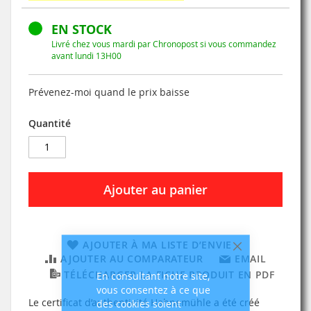
EN STOCK
Livré chez vous mardi par Chronopost si vous commandez
avant lundi 13H00
Prévenez-moi quand le prix baisse
Quantité
Ajouter au panier
AJOUTER À MA LISTE D’ENVIE
Fermer
AJOUTER AU COMPARATEUR
EMAIL
TÉLÉCHARGER LA FICHE PRODUIT EN PDF
En consultant notre site,
vous consentez à ce que
Le certificat d’authenticité Hahnemühle a été créé
des cookies soient