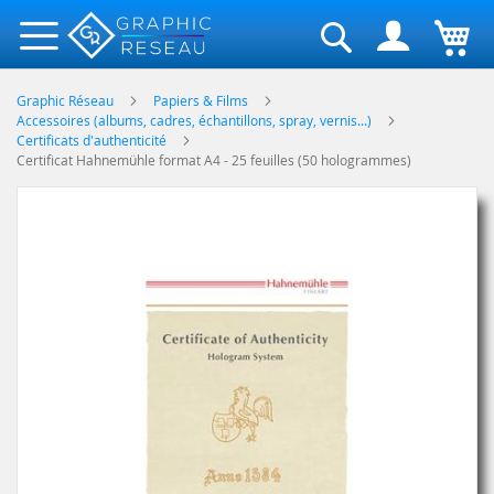
Rechercher
Graphic Réseau
Papiers & Films
Accessoires (albums, cadres, échantillons, spray, vernis...)
Certificats d'authenticité
Certificat Hahnemühle format A4 - 25 feuilles (50 hologrammes)
Skip
to
the
end
of
the
images
gallery