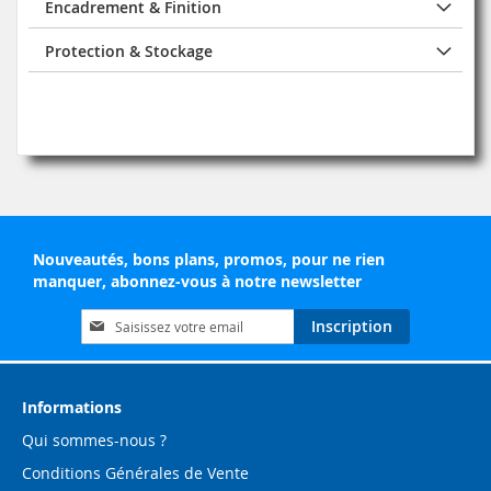
Encadrement & Finition
Protection & Stockage
Nouveautés, bons plans, promos, pour ne rien
manquer, abonnez-vous à notre newsletter
Inscription
Inscription
à
notre
lettre
d’information
Informations
:
Qui sommes-nous ?
Conditions Générales de Vente