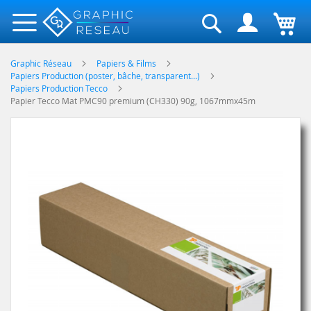
Rechercher
Graphic Réseau
Papiers & Films
Papiers Production (poster, bâche, transparent...)
Papiers Production Tecco
Papier Tecco Mat PMC90 premium (CH330) 90g, 1067mmx45m
Skip
to
the
end
of
the
images
gallery