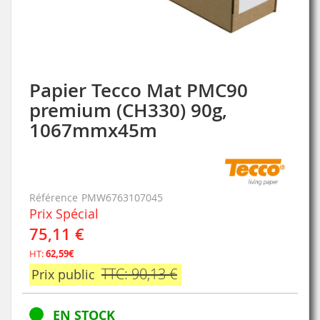
Papier Tecco Mat PMC90
Skip
to
premium (CH330) 90g,
the
1067mmx45m
beginning
of
the
images
gallery
Référence
PMW6763107045
Prix Spécial
75,11 €
HT:
62,59€
TTC: 90,13 €
Prix public
EN STOCK