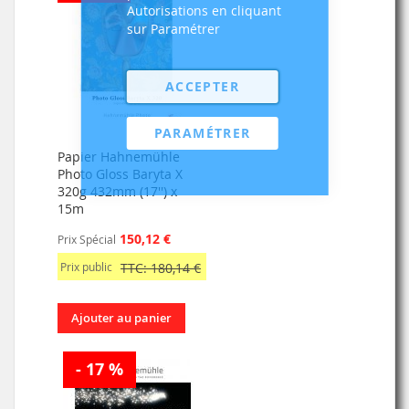
Autorisations en cliquant
sur Paramétrer
ACCEPTER
PARAMÉTRER
Papier Hahnemühle
Photo Gloss Baryta X
320g 432mm (17'') x
15m
150,12 €
Prix Spécial
Prix public
TTC: 180,14 €
Ajouter au panier
- 17 %