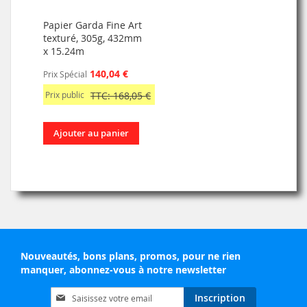
Papier Garda Fine Art
texturé, 305g, 432mm
x 15.24m
140,04 €
Prix Spécial
Prix public
TTC: 168,05 €
Ajouter au panier
Nouveautés, bons plans, promos, pour ne rien
manquer, abonnez-vous à notre newsletter
Inscription
Inscription
à