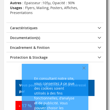
Autres
: Epaisseur :105µ, Opacité : 90%
Usages
: Flyers, Mailing, Posters, Affiches,
Presentations
Caractéristiques
Documentation(s)
Encadrement & Finition
Protection & Stockage
Fermer
En consultant notre site,
vous consentez à ce que
Vous pourriez également être intéressé
des cookies soient
par
utilisés à des fins
fonctionnelles, d'analyse
et de publicité. Vous
- 17 %
pouvez choisir les