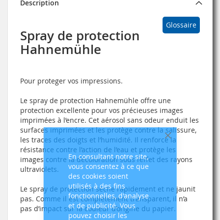
Description
Glossaire
Spray de protection
Hahnemühle
Pour proteger vos impressions.
Le spray de protection Hahnemühle offre une
protection excellente pour vos précieuses images
imprimées à l’encre
. Cet aérosol sans odeur enduit les
surfaces imprimées et les protège contre la salissure,
les traces des doigts et l’humidité. Il renforce la
Fermer
résistance contre l’action de l’eau et protège les
En consultant notre site,
images contre la décoloration sous l’effet des rayons
vous consentez à ce que
ultraviolets.
des cookies soient
utilisés à des fins
Le spray de protection sèche rapidement et ne jaunit
fonctionnelles, d'analyse
pas. Comme il est complètement transparent, il n’a
et de publicité. Vous
pas d’impact sur la couleur d’origine du papier.
pouvez choisir les