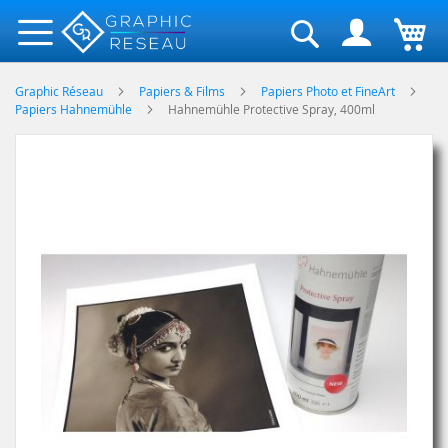
Rechercher
Graphic Réseau
Papiers & Films
Papiers Photo et FineArt
Papiers Hahnemühle
Hahnemühle Protective Spray, 400ml
Skip
to
the
end
of
the
images
gallery