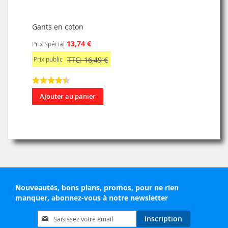
Gants en coton
13,74 €
Prix Spécial
Prix public
TTC: 16,49 €
Ajouter au panier
Nouveautés, bons plans, promos, pour ne rien
manquer, abonnez-vous à notre newsletter
Inscription
Inscription
à