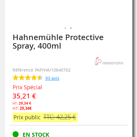
Hahnemühle Protective
Skip
to
Spray, 400ml
the
beginning
of
the
Référence
PAP/HA/10640702
images
93
avis
gallery
Prix Spécial
35,21 €
29,34 €
HT:
29,34€
TTC: 42,25 €
Prix public
EN STOCK