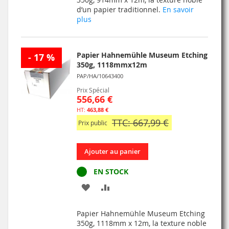
d’un papier traditionnel.
En savoir
LISTE
plus
D’ENVIE
Papier Hahnemühle Museum Etching
- 17 %
350g, 1118mmx12m
PAP/HA/10643400
Prix Spécial
556,66 €
463,88 €
TTC: 667,99 €
Prix public
Ajouter au panier
EN STOCK
AJOUTER
AJOUTER
À
AU
Papier Hahnemühle Museum Etching
MA
COMPARATEUR
350g, 1118mm x 12m, la texture noble