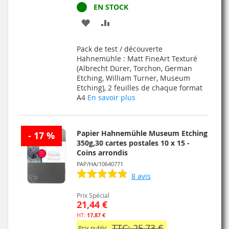
EN STOCK
AJOUTER
AJOUTER
À
AU
Pack de test / découverte
MA
COMPARATEUR
Hahnemühle : Matt FineArt Texturé
(Albrecht Dürer, Torchon, German
LISTE
Etching, William Turner, Museum
Etching), 2 feuilles de chaque format
D’ENVIE
A4
En savoir plus
Papier Hahnemühle Museum Etching
- 17 %
350g,30 cartes postales 10 x 15 -
Coins arrondis
PAP/HA/10640771
8
avis
Prix Spécial
21,44 €
17,87 €
TTC: 25,73 €
Prix public