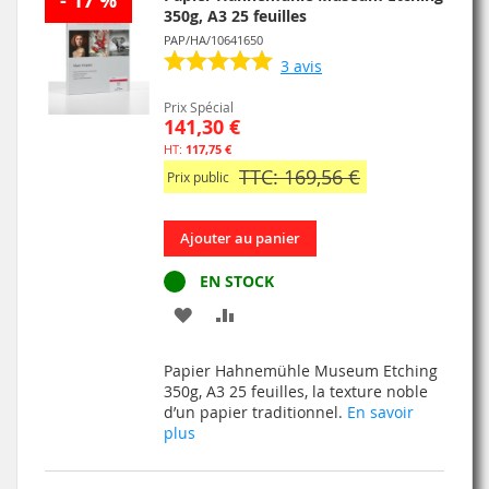
- 17 %
350g, A3 25 feuilles
PAP/HA/10641650
3
avis
Prix Spécial
141,30 €
117,75 €
TTC: 169,56 €
Prix public
Ajouter au panier
EN STOCK
AJOUTER
AJOUTER
À
AU
Papier Hahnemühle Museum Etching
MA
COMPARATEUR
350g, A3 25 feuilles, la texture noble
d’un papier traditionnel.
En savoir
LISTE
plus
D’ENVIE