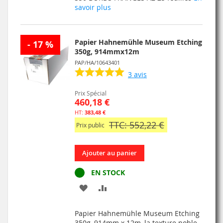
savoir plus
LISTE
D’ENVIE
Papier Hahnemühle Museum Etching
- 17 %
350g, 914mmx12m
PAP/HA/10643401
3
avis
Prix Spécial
460,18 €
383,48 €
TTC: 552,22 €
Prix public
Ajouter au panier
EN STOCK
AJOUTER
AJOUTER
À
AU
Papier Hahnemühle Museum Etching
MA
COMPARATEUR
350g, 914mm x 12m, la texture noble