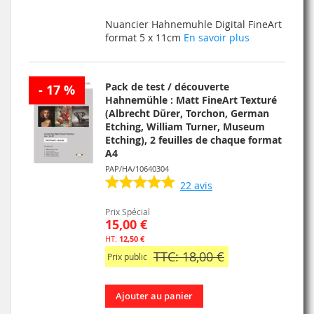
À
AU
Nuancier Hahnemuhle Digital FineArt
MA
COMPARATEUR
format 5 x 11cm
En savoir plus
LISTE
D’ENVIE
Pack de test / découverte
- 17 %
Hahnemühle : Matt FineArt Texturé
(Albrecht Dürer, Torchon, German
Etching, William Turner, Museum
Etching), 2 feuilles de chaque format
A4
PAP/HA/10640304
22
avis
Prix Spécial
15,00 €
12,50 €
TTC: 18,00 €
Prix public
Ajouter au panier