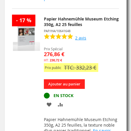
D’ENVIE
Papier Hahnemühle Museum Etching
- 17 %
350g, A2 25 feuilles
PAP/HA/10641648
2
avis
Prix Spécial
276,86 €
230,72 €
TTC: 332,23 €
Prix public
Ajouter au panier
EN STOCK
AJOUTER
AJOUTER
À
AU
Papier Hahnemühle Museum Etching
MA
COMPARATEUR
350g, A2 25 feuilles, la texture noble
d’un papier traditionnel.
En savoir