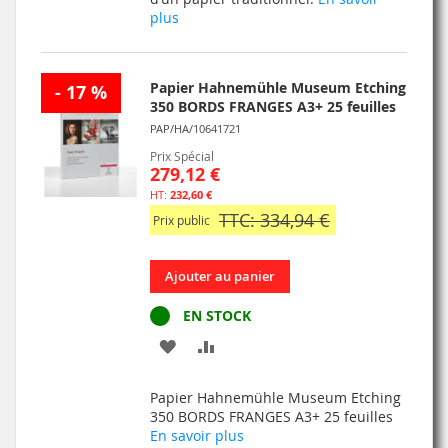
LISTE
plus
D’ENVIE
Papier Hahnemühle Museum Etching
- 17 %
350 BORDS FRANGES A3+ 25 feuilles
PAP/HA/10641721
Prix Spécial
279,12 €
232,60 €
TTC: 334,94 €
Prix public
Ajouter au panier
EN STOCK
AJOUTER
AJOUTER
À
AU
Papier Hahnemühle Museum Etching
MA
COMPARATEUR
350 BORDS FRANGES A3+ 25 feuilles
En savoir plus