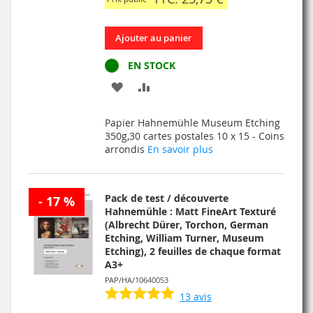
Ajouter au panier
EN STOCK
AJOUTER
AJOUTER
À
AU
Papier Hahnemühle Museum Etching
MA
COMPARATEUR
350g,30 cartes postales 10 x 15 - Coins
arrondis
En savoir plus
LISTE
D’ENVIE
Pack de test / découverte
- 17 %
Hahnemühle : Matt FineArt Texturé
(Albrecht Dürer, Torchon, German
Etching, William Turner, Museum
Etching), 2 feuilles de chaque format
A3+
PAP/HA/10640053
13
avis