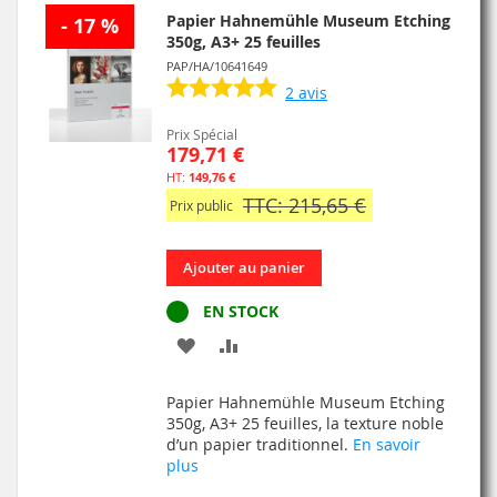
Papier Hahnemühle Museum Etching
- 17 %
350g, A3+ 25 feuilles
PAP/HA/10641649
2
avis
Prix Spécial
179,71 €
149,76 €
TTC: 215,65 €
Prix public
Ajouter au panier
EN STOCK
AJOUTER
AJOUTER
À
AU
Papier Hahnemühle Museum Etching
MA
COMPARATEUR
350g, A3+ 25 feuilles, la texture noble
d’un papier traditionnel.
En savoir
LISTE
plus