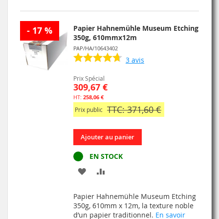
LISTE
D’ENVIE
Papier Hahnemühle Museum Etching
- 17 %
350g, 610mmx12m
PAP/HA/10643402
3
avis
Prix Spécial
309,67 €
258,06 €
TTC: 371,60 €
Prix public
Ajouter au panier
EN STOCK
AJOUTER
AJOUTER
À
AU
Papier Hahnemühle Museum Etching
MA
COMPARATEUR
350g, 610mm x 12m, la texture noble
d’un papier traditionnel.
En savoir