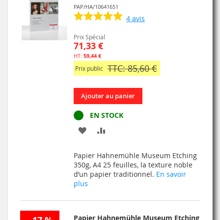
PAP/HA/10641651
4
avis
Prix Spécial
71,33 €
59,44 €
TTC: 85,60 €
Prix public
Ajouter au panier
EN STOCK
AJOUTER
AJOUTER
À
AU
Papier Hahnemühle Museum Etching
MA
COMPARATEUR
350g, A4 25 feuilles, la texture noble
d’un papier traditionnel.
En savoir
LISTE
plus
D’ENVIE
Papier Hahnemühle Museum Etching