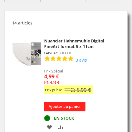
or
dé
14
articles
Nuancier Hahnemuhle Digital
FineArt format 5 x 11cm
PAP/HA/10603000
3
avis
Prix Spécial
4,99 €
4,16 €
TTC: 5,99 €
Prix public
Ajouter au panier
EN STOCK
AJOUTER
AJOUTER