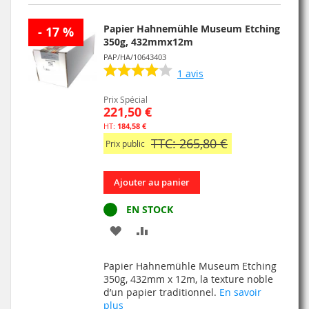
D’ENVIE
Papier Hahnemühle Museum Etching
- 17 %
350g, 432mmx12m
PAP/HA/10643403
1
avis
Prix Spécial
221,50 €
184,58 €
TTC: 265,80 €
Prix public
Ajouter au panier
EN STOCK
AJOUTER
AJOUTER
À
AU
Papier Hahnemühle Museum Etching
MA
COMPARATEUR
350g, 432mm x 12m, la texture noble
d’un papier traditionnel.
En savoir
LISTE
plus