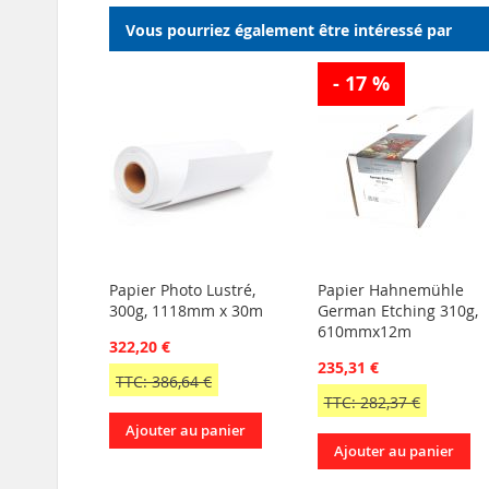
Vous pourriez également être intéressé par
- 17 %
Papier Photo Lustré,
Papier Hahnemühle
300g, 1118mm x 30m
German Etching 310g,
610mmx12m
322,20 €
235,31 €
TTC: 386,64 €
TTC: 282,37 €
Ajouter au panier
Ajouter au panier