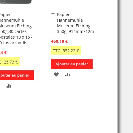
Papier
Papier
jouter
Ajouter
Hahnemühle
Hahnemühle
u
au
Museum Etching
Museum Etching
anier
panier
350g,30 cartes
350g, 914mmx12m
postales 10 x 15 -
460,18 €
Coins arrondis
TTC: 552,22 €
44 €
: 25,73 €
Ajouter au panier
AJOUTER
AJOUTER
jouter au panier
À
AU
AJOUTER
AJOUTER
MA
COMPARATEUR
À
AU
LISTE
MA
COMPARATEUR
D’ENVIE
LISTE
D’ENVIE