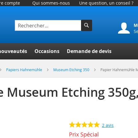
tre compte
Qui sommes-nous
Une question, un conseil ?
M
S
Rechercher
er
nouveautés
Occasions
Demande de devis
Papiers Hahnemühle
Museum Etching 350
Papier Hahnemühle Mu
Museum Etching 350g, 
2
avis
Prix Spécial