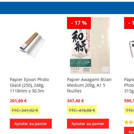
D’ENVIE
D’ENVIE
- 17 %
- 
Papier Epson Photo
Papier Awagami Bizan
Papi
Glacé (250), 248g,
Medium 200g, A1 5
Phot
1118mm x 30.5m
feuilles
315g
201,60 €
347,40 €
590,
TTC: 241,92 €
TTC: 416,88 €
TTC:
Ajouter au panier
Ajouter au panier
Aj