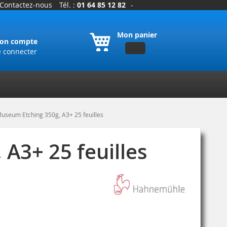
Contactez-nous
Tél. :
01 64 85 12 82
-
Mon panier
on compte
e connecter
seum Etching 350g, A3+ 25 feuilles
A3+ 25 feuilles