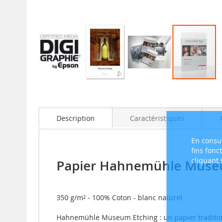
Skip
to
the
beginning
Description
Caractéristiques
of
the
En consul
images
fins fonc
gallery
cliquant
Papier Hahnemühle Museu
350 g/m² - 100% Coton - blanc naturel
Hahnemühle Museum Etching :
un papier traditi