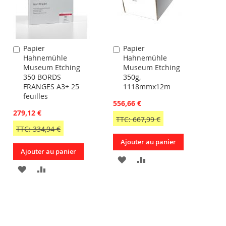
Papier
Papier
Ajouter
Ajouter
Hahnemühle
Hahnemühle
au
au
Museum Etching
Museum Etching
panier
panier
350 BORDS
350g,
FRANGES A3+ 25
1118mmx12m
feuilles
556,66 €
279,12 €
TTC: 667,99 €
TTC: 334,94 €
Ajouter au panier
Ajouter au panier
AJOUTER
AJOUTER
AJOUTER
AJOUTER
À
AU
R
À
AU
MA
COMPARATEUR
MA
COMPARATEUR
LISTE
LISTE