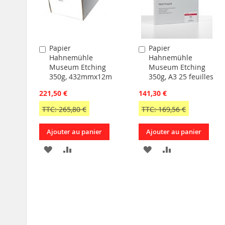
Papier
Papier
Ajouter
Ajouter
Hahnemühle
Hahnemühle
au
au
Museum Etching
Museum Etching
panier
panier
350g, 432mmx12m
350g, A3 25 feuilles
221,50 €
141,30 €
TTC: 265,80 €
TTC: 169,56 €
Ajouter au panier
Ajouter au panier
AJOUTER
AJOUTER
AJOUTER
AJOUTER
À
AU
À
AU
MA
COMPARATEUR
MA
COMPARATEU
LISTE
LISTE
D’ENVIE
D’ENVIE