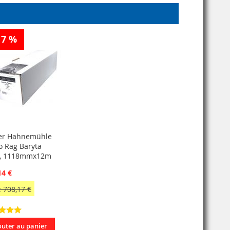
17 %
er Hahnemühle
o Rag Baryta
, 1118mmx12m
14 €
 708,17 €
outer au panier