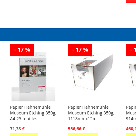
- 17 %
- 17 %
- 
Papier Hahnemühle
Papier Hahnemühle
Papi
Museum Etching 350g,
Museum Etching 350g,
Muse
A4 25 feuilles
1118mmx12m
914
71,33 €
556,66 €
460,