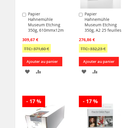
Papier
Papier
Ajouter
Ajouter
Hahnemühle
Hahnemühle
au
au
Museum Etching
Museum Etching
panier
panier
350g, 610mmx12m
350g, A2 25 feuilles
309,67 €
276,86 €
TTC: 371,60 €
TTC: 332,23 €
Ajouter au panier
Ajouter au panier
AJOUTER
AJOUTER
AJOUTER
AJOUTER
À
AU
À
AU
MA
COMPARATEUR
MA
COMPARATEU
- 17 %
- 17 %
LISTE
LISTE
D’ENVIE
D’ENVIE