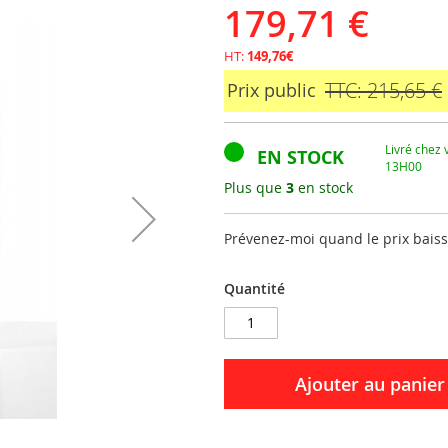
179,71 €
HT:
149,76€
TTC: 215,65 €
Prix public
Livré chez
EN STOCK
13H00
Plus que
3
en stock
Prévenez-moi quand le prix bais
Quantité
Ajouter au panier