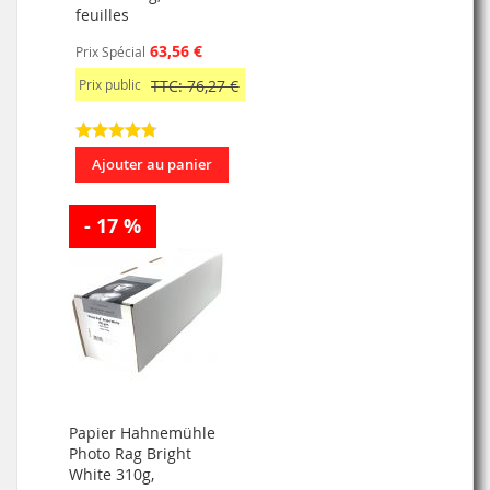
feuilles
63,56 €
Prix Spécial
Prix public
TTC: 76,27 €
Ajouter au panier
- 17 %
Papier Hahnemühle
Photo Rag Bright
White 310g,