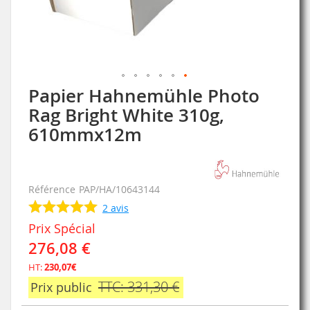
Papier Hahnemühle Photo
Skip
to
Rag Bright White 310g,
the
610mmx12m
beginning
of
the
images
Référence
PAP/HA/10643144
gallery
2
avis
Prix Spécial
276,08 €
HT:
230,07€
TTC: 331,30 €
Prix public