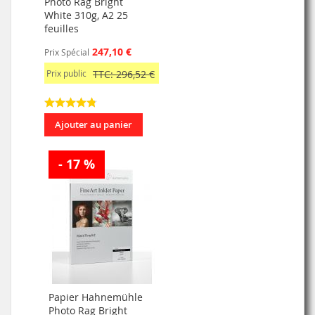
Photo Rag Bright
White 310g, A2 25
feuilles
247,10 €
Prix Spécial
Prix public
TTC: 296,52 €
Ajouter au panier
- 17 %
Papier Hahnemühle
Photo Rag Bright