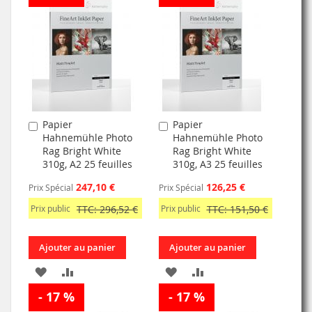
MA
COMPARATEUR
MA
COMPARATEUR
LISTE
LISTE
D’ENVIE
D’ENVIE
Papier
Papier
Ajouter
Ajouter
Hahnemühle Photo
Hahnemühle Photo
au
au
Rag Bright White
Rag Bright White
panier
panier
310g, A2 25 feuilles
310g, A3 25 feuilles
247,10 €
126,25 €
Prix Spécial
Prix Spécial
Prix public
TTC: 296,52 €
Prix public
TTC: 151,50 €
Ajouter au panier
Ajouter au panier
AJOUTER
AJOUTER
AJOUTER
AJOUTER
- 17 %
À
AU
- 17 %
À
AU