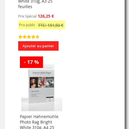
White 310g, A3 25
feuilles
126,25 €
Prix Spécial
Prix public
TTC: 151,50 €
Ajouter au panier
- 17 %
Papier Hahnemühle
Photo Rag Bright
White 310g, A4 25