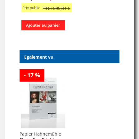
Prix public
TTC: 595,34 €
Ajouter au panier
Egalement vu
- 17 %
Papier Hahnemühle