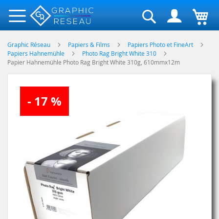
Rechercher
Graphic Réseau
Papiers & Films
Papiers Photo et FineArt
Papiers Hahnemühle
Photo Rag Bright White 310
Papier Hahnemühle Photo Rag Bright White 310g, 610mmx12m
Skip
- 17 %
to
the
end
of
the
images
gallery