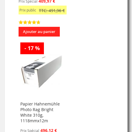
409,97 €
Prix Spécial
Prix public
TTC: 491,96 €
Ajouter au panier
- 17 %
Papier Hahnemühle
Photo Rag Bright
White 310g,
1118mmx12m
496,12 €
Prix Spécial