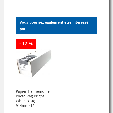
MA
COMPARATEUR
LISTE
Vous pourriez également être intéressé
D’ENVIE
par
- 17 %
Papier Hahnemühle
Photo Rag Bright
White 310g,
914mmx12m