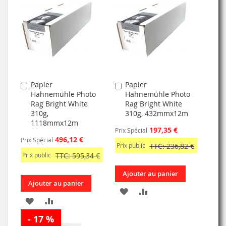
MA
COMPARATEUR
MA
COMPARATEUR
LISTE
LISTE
D’ENVIE
D’ENVIE
Papier
Papier
Ajouter
Ajouter
Hahnemühle Photo
Hahnemühle Photo
au
au
Rag Bright White
Rag Bright White
panier
panier
310g,
310g, 432mmx12m
1118mmx12m
197,35 €
Prix Spécial
496,12 €
Prix Spécial
Prix public
TTC: 236,82 €
Prix public
TTC: 595,34 €
Ajouter au panier
Ajouter au panier
AJOUTER
AJOUTER
AJOUTER
AJOUTER
À
AU
- 17 %
À
AU
MA
COMPARATEUR