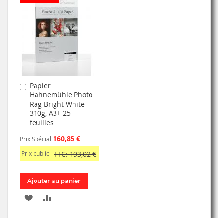
MA
COMPARATEUR
LISTE
LISTE
D’ENVIE
D’ENVIE
Papier
Ajouter
Hahnemühle Photo
au
Rag Bright White
panier
310g, A3+ 25
feuilles
160,85 €
Prix Spécial
Prix public
TTC: 193,02 €
Ajouter au panier
AJOUTER
AJOUTER
À
AU