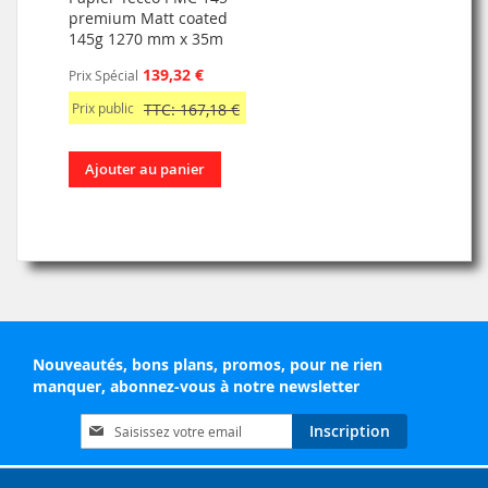
premium Matt coated
145g 1270 mm x 35m
139,32 €
Prix Spécial
Prix public
TTC: 167,18 €
Ajouter au panier
Nouveautés, bons plans, promos, pour ne rien
manquer, abonnez-vous à notre newsletter
Inscription
Inscription
à
notre