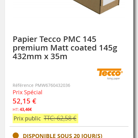
Papier Tecco PMC 145
Skip
to
premium Matt coated 145g
the
432mm x 35m
beginning
of
the
images
gallery
Référence
PMW6760432036
Prix Spécial
52,15 €
HT:
43,46€
TTC: 62,58 €
Prix public
DISPONIBLE SOUS 20 JOUR(S)