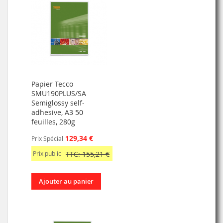
Papier Tecco
SMU190PLUS/SA
Semiglossy self-
adhesive, A3 50
feuilles, 280g
129,34 €
Prix Spécial
Prix public
TTC: 155,21 €
Ajouter au panier