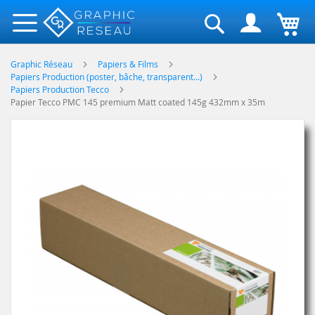
Rechercher
Graphic Réseau
Papiers & Films
Papiers Production (poster, bâche, transparent...)
Papiers Production Tecco
Papier Tecco PMC 145 premium Matt coated 145g 432mm x 35m
Skip
to
the
end
of
the
images
gallery