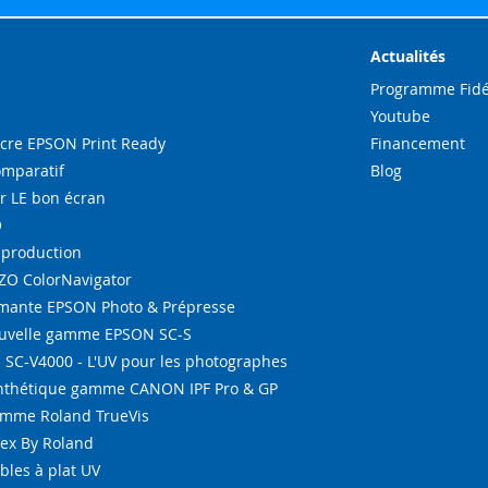
notre
lettre
d’inform
Actualités
:
Programme Fidé
Youtube
re EPSON Print Ready
Financement
omparatif
Blog
r LE bon écran
O
-production
IZO ColorNavigator
ante EPSON Photo & Prépresse
ouvelle gamme EPSON SC-S
SC-V4000 - L'UV pour les photographes
ynthétique gamme CANON IPF Pro & GP
amme Roland TrueVis
tex By Roland
bles à plat UV