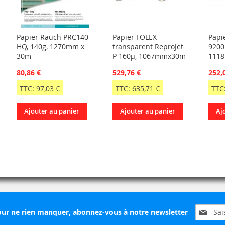
Papier Rauch PRC140
Papier FOLEX
Papie
HQ, 140g, 1270mm x
transparent ReproJet
9200
30m
P 160µ, 1067mmx30m
111
80,86 €
529,76 €
252,
TTC: 97,03 €
TTC: 635,71 €
TTC:
Ajouter au panier
Ajouter au panier
Aj
Inscripti
ur ne rien manquer, abonnez-vous à notre newsletter
à