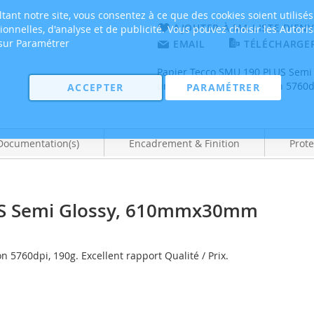
tant notre site, vous consentez à ce que des cookies soient utilisés
AJOUTER À MA LISTE D’ENV
tionnelles, d'analyse et de publicité. Vous pouvez choisir les Autori
 sur Paramétrer
EMAIL
TÉLÉCHARGER
Papier Tecco SMU 190 PLUS Semi
universel, haute résolution 5760dp
ACCEPTER
PARAMÉTRER
Documentation(s)
Encadrement & Finition
Prote
US Semi Glossy, 610mmx30mm
 5760dpi, 190g. Excellent rapport Qualité / Prix.