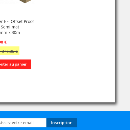
r EFI Offset Proof
 Semi mat
8mm x 30m
00 €
 376,86 €
outer au panier
on
Inscription