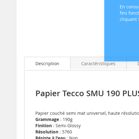
En consul
fins fonc
cliquant
Skip
to
the
beginning
of
Description
Caractéristiques
the
images
gallery
Papier Tecco SMU 190 PL
Papier couché semi mat universel, haute résolution
Grammage
: 190g
Finition
: Semi-Glossy
Résolution
: 5760
Résiste à l'eau
: Non