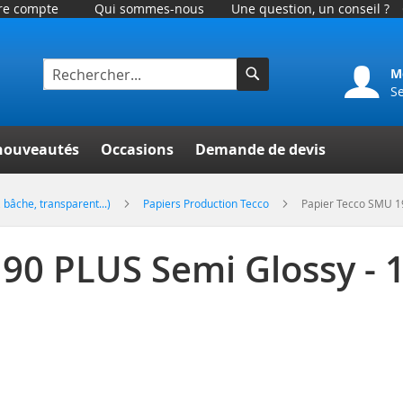
tre compte
Qui sommes-nous
Une question, un conseil ?
M
S
Rechercher
er
nouveautés
Occasions
Demande de devis
 bâche, transparent...)
Papiers Production Tecco
Papier Tecco SMU 1
90 PLUS Semi Glossy - 