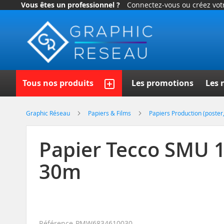
Vous êtes un professionnel ?
Connectez-vous ou créez vo
Allez
au
contenu
Recherch
Tous nos produits
Les promotions
Les 
Graphic Réseau
Papiers & Films
Papiers Production (poster,
Papier Tecco SMU 1
30m
Référence
PMW6834610030