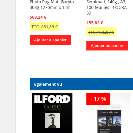
Photo Rag Matt Baryta
Semimatt, 140g , A3,
308g 1270mm x 12m
100 feuilles - FOGRA
39
568,24 €
155,82 €
TTC: 681,89 €
TTC: 186,98 €
Ajouter au panier
Ajouter au panier
Egalement vu
- 17 %