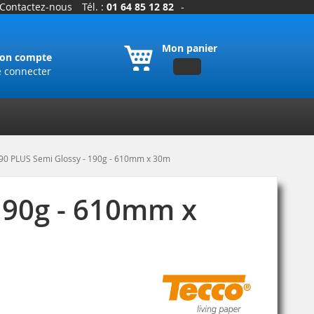
Contactez-nous
Tél. :
01 64 85 12 82
-
Mon panier
on compte
e connecter
90 PLUS Semi Glossy - 190g - 610mm x 30m
190g - 610mm x