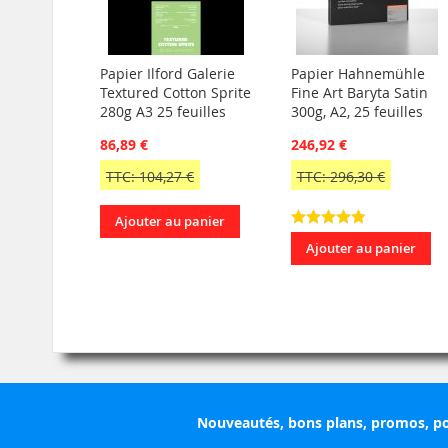
Papier Ilford Galerie
Papier Hahnemühle
Textured Cotton Sprite
Fine Art Baryta Satin
280g A3 25 feuilles
300g, A2, 25 feuilles
86,89 €
246,92 €
TTC: 104,27 €
TTC: 296,30 €
Ajouter au panier
Ajouter au panier
Nouveautés, bons plans, promos, po