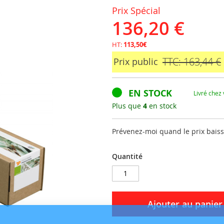
Prix Spécial
136,20 €
HT:
113,50€
TTC: 163,44 €
Prix public
EN STOCK
Livré chez
Plus que
4
en stock
Prévenez-moi quand le prix bais
Quantité
Ajouter au panier