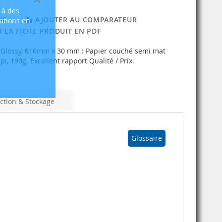
Fermer
 à des
IE
AJOUTER AU COMPARATEUR
sations en
 LA FICHE PRODUIT EN PDF
 Glossy, 610mm x 30 mm : Papier couché semi mat
i, 190g. Excellent rapport Qualité / Prix.
ction & Stockage
Glossaire