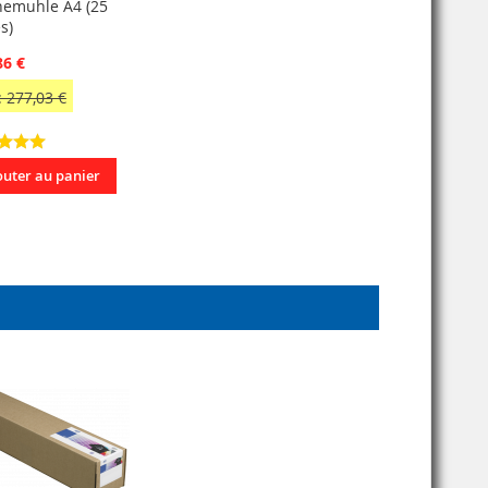
emuhle A4 (25
s)
86 €
 277,03 €
outer au panier