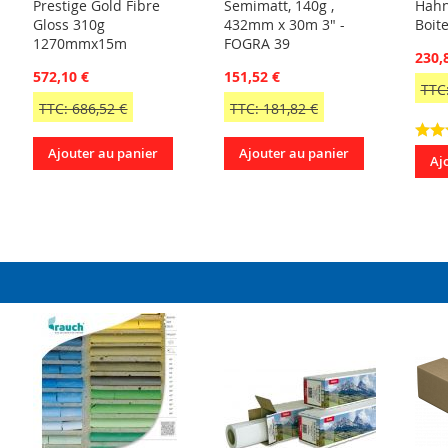
Prestige Gold Fibre
Semimatt, 140g ,
Hahn
Gloss 310g
432mm x 30m 3" -
Boite
1270mmx15m
FOGRA 39
230,
572,10 €
151,52 €
TTC:
TTC: 686,52 €
TTC: 181,82 €
Ajouter au panier
Ajouter au panier
Aj