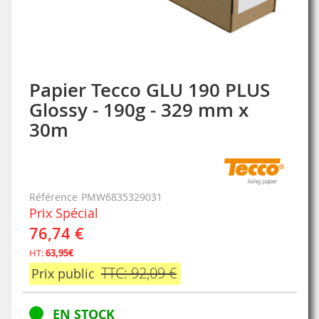
Papier Tecco GLU 190 PLUS
Skip
to
Glossy - 190g - 329 mm x
the
30m
beginning
of
the
images
gallery
Référence
PMW6835329031
Prix Spécial
76,74 €
HT:
63,95€
TTC: 92,09 €
Prix public
EN STOCK