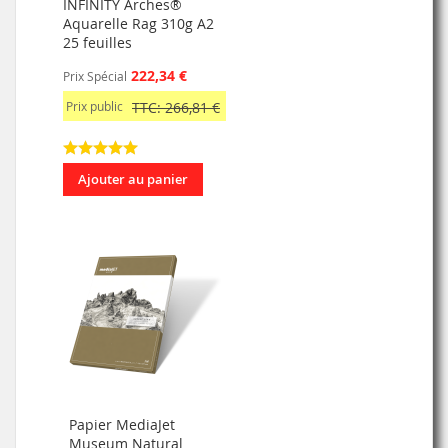
INFINITY Arches®
Aquarelle Rag 310g A2
25 feuilles
222,34 €
Prix Spécial
Prix public
TTC: 266,81 €
Ajouter au panier
Papier MediaJet
Museum Natural