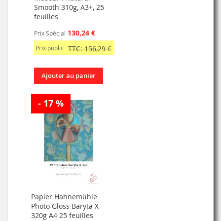
Smooth 310g, A3+, 25
feuilles
130,24 €
Prix Spécial
Prix public
TTC: 156,29 €
Ajouter au panier
- 17 %
Papier Hahnemühle
Photo Gloss Baryta X
320g A4 25 feuilles