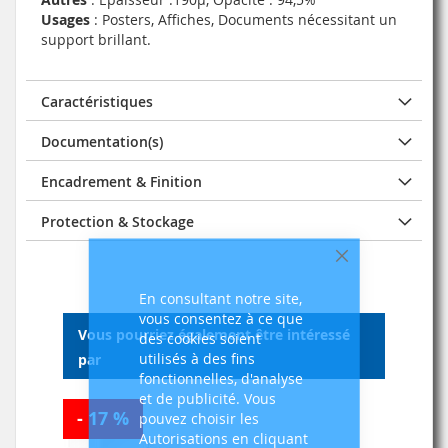
Usages
: Posters, Affiches, Documents nécessitant un
support brillant.
Caractéristiques
Documentation(s)
Encadrement & Finition
Protection & Stockage
Fermer
En consultant notre site,
vous consentez à ce que
Vous pourriez également être intéressé
des cookies soient
utilisés à des fins
par
fonctionnelles, d'analyse
et de publicité. Vous
- 17 %
pouvez choisir les
Autorisations en cliquant