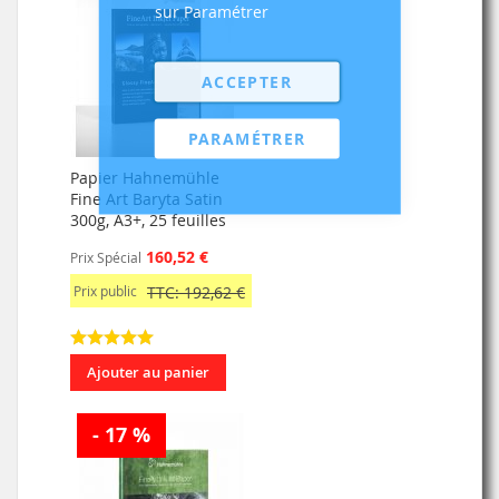
sur Paramétrer
ACCEPTER
PARAMÉTRER
Papier Hahnemühle
Fine Art Baryta Satin
300g, A3+, 25 feuilles
160,52 €
Prix Spécial
Prix public
TTC: 192,62 €
Ajouter au panier
- 17 %