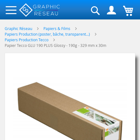
Rechercher
Graphic Réseau
Papiers & Films
Papiers Production (poster, bâche, transparent...)
Papiers Production Tecco
Papier Tecco GLU 190 PLUS Glossy - 190g - 329 mm x 30m
Skip
to
the
end
of
the
images
gallery