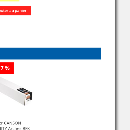
outer au panier
17 %
er CANSON
NITY Arches BFK