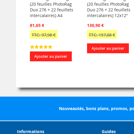
(20 feuilles PhotoRag
(20 feuilles PhotoRag
Duo 276 + 22 feuillets
Duo 276 + 22 feuillets
intercalaires) A4
intercalaires) 12x12"
81,65 €
130,90 €
TTC: 97,98 €
TTC: 157,08 €
Ajouter au panier
Ajouter au panier
Nouveautés, bons plans, promos, po
Informations
Guides