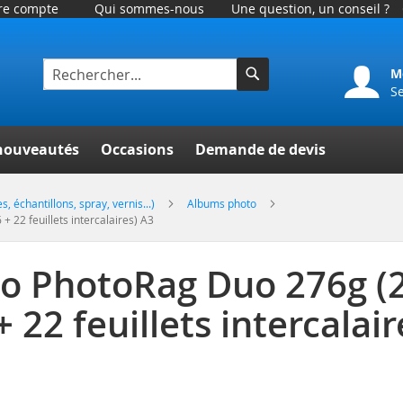
tre compte
Qui sommes-nous
Une question, un conseil ?
M
S
Rechercher
er
nouveautés
Occasions
Demande de devis
, échantillons, spray, vernis...)
Albums photo
 22 feuillets intercalaires) A3
o PhotoRag Duo 276g (20
22 feuillets intercalair