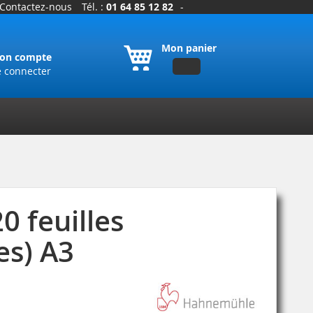
Contactez-nous
Tél. :
01 64 85 12 82
-
Mon panier
on compte
e connecter
 feuilles
es) A3