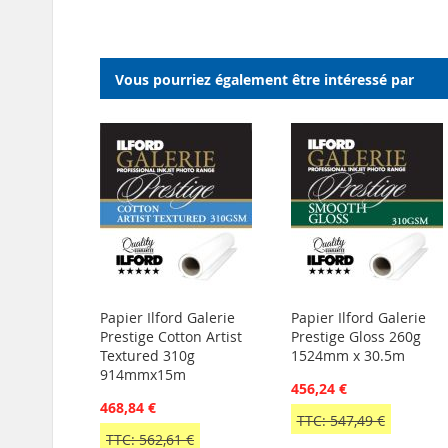
MA
COMPARATEUR
LISTE
LISTE
D’ENVIE
D’ENVIE
Vous pourriez également être intéressé par
Papier Ilford Galerie
Papier Ilford Galerie
Prestige Cotton Artist
Prestige Gloss 260g
Textured 310g
1524mm x 30.5m
914mmx15m
456,24 €
468,84 €
TTC: 547,49 €
TTC: 562,61 €