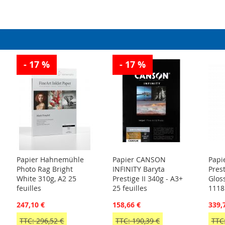
- 17 %
- 17 %
Papier Hahnemühle
Papier CANSON
Papie
Photo Rag Bright
INFINITY Baryta
Pres
White 310g, A2 25
Prestige II 340g - A3+
Glos
feuilles
25 feuilles
111
247,10 €
158,66 €
339,
TTC: 296,52 €
TTC: 190,39 €
TTC: