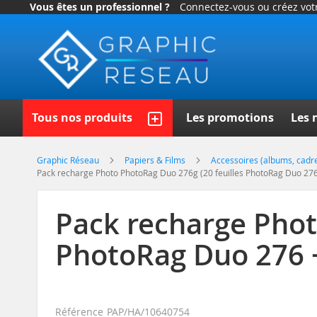
Vous êtes un professionnel ?
Connectez-vous ou créez vo
Allez
au
contenu
Recherch
Tous nos produits
Les promotions
Les 
Graphic Réseau
Papiers & Films
Accessoires (albums, cadres
Pack recharge Photo PhotoRag Duo 276g (20 feuilles PhotoRag Duo 276 +
Pack recharge Phot
PhotoRag Duo 276 + 
Référence
PAP/HA/10640754