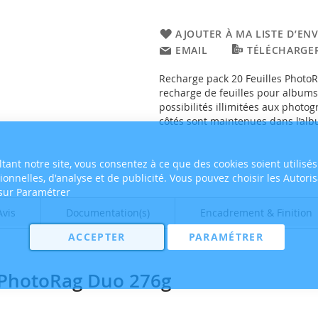
AJOUTER À MA LISTE D’ENV
EMAIL
TÉLÉCHARGER
Recharge pack 20 Feuilles PhotoRa
recharge de feuilles pour albums
possibilités illimitées aux photo
côtés sont maintenues dans l’alb
tant notre site, vous consentez à ce que des cookies soient utilisés
tionnelles, d'analyse et de publicité. Vous pouvez choisir les Autori
 sur Paramétrer
Avis
Documentation(s)
Encadrement & Finition
ACCEPTER
PARAMÉTRER
s PhotoRag Duo 276g