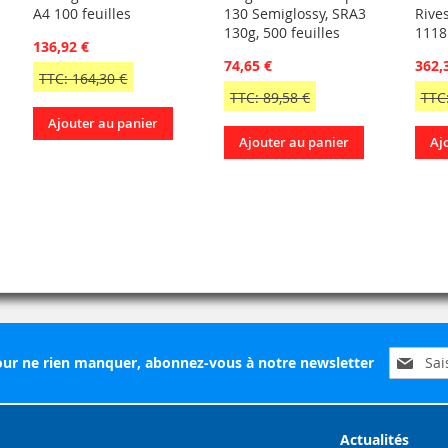
A4 100 feuilles
130 Semiglossy, SRA3
Rive
130g, 500 feuilles
1118
136,92 €
74,65 €
362,
TTC: 164,30 €
TTC: 89,58 €
TTC:
Ajouter au panier
Ajouter au panier
Aj
Inscripti
ur ne rien manquer, abonnez-vous à notre newsletter
à
notre
lettre
d’inform
Actualités