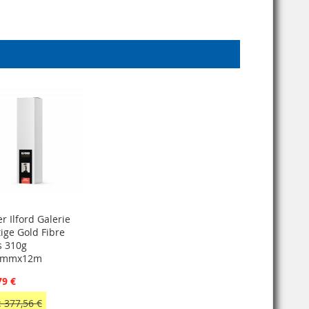
r Ilford Galerie
tige Gold Fibre
s 310g
8mmx12m
79 €
 377,56 €