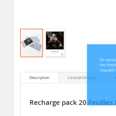
En consul
Skip
fins fonc
to
cliquant
the
beginning
Description
Caractéristiques
of
the
images
gallery
Recharge pack 20 Feuille