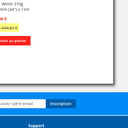
s White 310g
mm (44'') x 12m
36 €
 434,83 €
outer au panier
on
Inscription
ation
Support