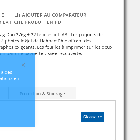
IE
AJOUTER AU COMPARATEUR
 LA FICHE PRODUIT EN PDF
g Duo 276g + 22 feuilles int. A3 : Les paquets de
 à photos Inkjet de Hahnemühle offrent des
graphes exigeants. Les feuilles à imprimer sur les deux
um par une baguette vissée recouverte.
Fermer
 à des
sations en
Protection & Stockage
Glossaire