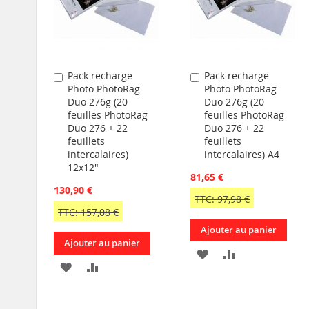
Pack recharge
Pack recharge
Ajouter
Ajouter
Photo PhotoRag
Photo PhotoRag
au
au
Duo 276g (20
Duo 276g (20
panier
panier
feuilles PhotoRag
feuilles PhotoRag
Duo 276 + 22
Duo 276 + 22
feuillets
feuillets
intercalaires)
intercalaires) A4
12x12"
81,65 €
130,90 €
TTC: 97,98 €
TTC: 157,08 €
Ajouter au panier
Ajouter au panier
AJOUTER
AJOUTER
AJOUTER
AJOUTER
À
AU
À
AU
MA
COMPARATEU