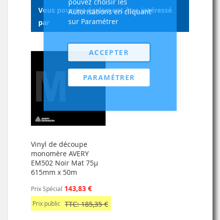
pouvez choisir les
Vous pourriez également être intéressé
Autorisations en cliquant
sur Paramétrer
par
ACCEPTER
PARAMÉTRER
Vinyl de découpe
monomère AVERY
EM502 Noir Mat 75µ
615mm x 50m
143,83 €
Prix Spécial
Prix public
TTC: 185,35 €