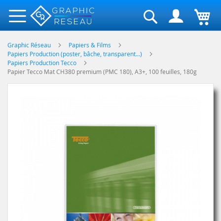
Rechercher
Graphic Réseau
Papiers & Films
Papiers Production (poster, bâche, transparent...)
Papiers Production Tecco
Papier Tecco Mat CH380 premium (PMC 180), A3+, 100 feuilles, 180g
Skip
to
the
end
of
the
images
gallery