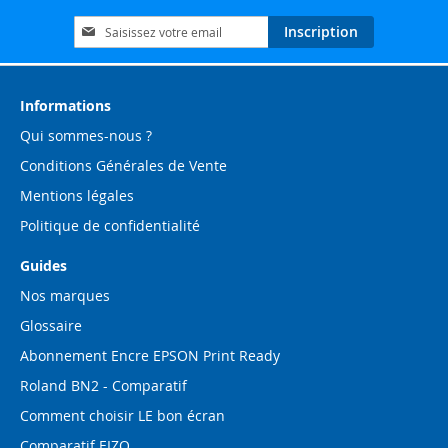
Inscription
Inscription
à
notre
lettre
d’information
Informations
:
Qui sommes-nous ?
Conditions Générales de Vente
Mentions légales
Politique de confidentialité
Guides
Nos marques
Glossaire
Abonnement Encre EPSON Print Ready
Roland BN2 - Comparatif
Comment choisir LE bon écran
Comparatif EIZO