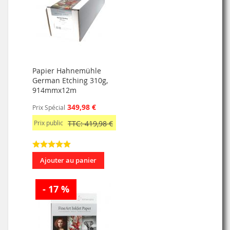
Papier Hahnemühle
German Etching 310g,
914mmx12m
349,98 €
Prix Spécial
Prix public
TTC: 419,98 €
Ajouter au panier
- 17 %