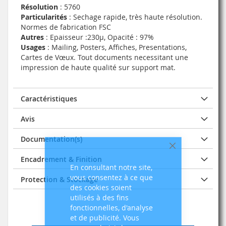
Résolution
: 5760
Particularités
: Sechage rapide, très haute résolution.
Normes de fabrication FSC
Autres
: Epaisseur :230µ, Opacité : 97%
Usages
: Mailing, Posters, Affiches, Presentations,
Cartes de Vœux. Tout documents necessitant une
impression de haute qualité sur support mat.
Caractéristiques
Avis
Documentation(s)
Fermer
Encadrement & Finition
En consultant notre site,
vous consentez à ce que
Protection & Stockage
des cookies soient
utilisés à des fins
fonctionnelles, d'analyse
et de publicité. Vous