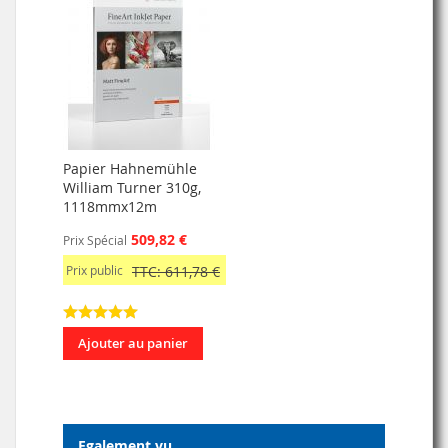
Papier Hahnemühle
William Turner 310g,
1118mmx12m
509,82 €
Prix Spécial
Prix public
TTC: 611,78 €
Ajouter au panier
Egalement vu