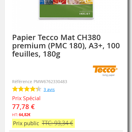
Papier Tecco Mat CH380
Skip
to
premium (PMC 180), A3+, 100
the
feuilles, 180g
beginning
of
the
images
gallery
Référence
PMW6762330483
3
avis
Prix Spécial
77,78 €
HT:
64,82€
TTC: 93,34 €
Prix public