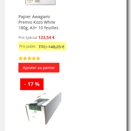
Papier Awagami
Premio Kozo White
180g, A3+ 10 feuilles
123,54 €
Prix Spécial
Prix public
TTC: 148,25 €
Ajouter au panier
- 17 %