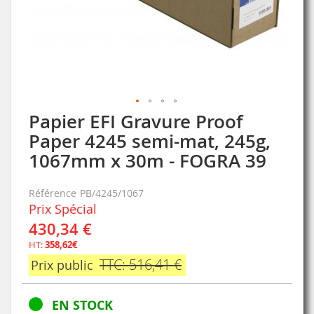
Papier EFI Gravure Proof
Skip
to
Paper 4245 semi-mat, 245g,
the
1067mm x 30m - FOGRA 39
beginning
of
the
Référence
PB/4245/1067
images
Prix Spécial
gallery
430,34 €
HT:
358,62€
TTC: 516,41 €
Prix public
EN STOCK