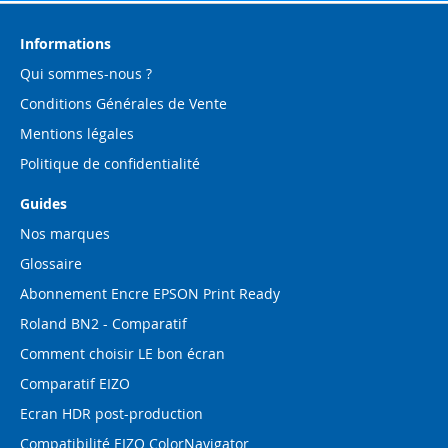
notre
lettre
d’information
Informations
:
Qui sommes-nous ?
Conditions Générales de Vente
Mentions légales
Politique de confidentialité
Guides
Nos marques
Glossaire
Abonnement Encre EPSON Print Ready
Roland BN2 - Comparatif
Comment choisir LE bon écran
Comparatif EIZO
Ecran HDR post-production
Compatibilité EIZO ColorNavigator