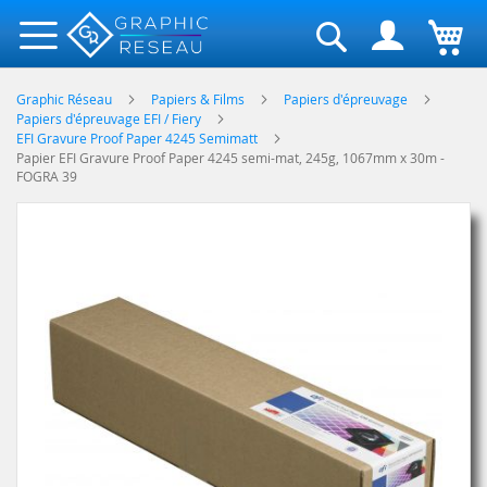
Rechercher
Graphic Réseau
Papiers & Films
Papiers d'épreuvage
Papiers d'épreuvage EFI / Fiery
EFI Gravure Proof Paper 4245 Semimatt
Papier EFI Gravure Proof Paper 4245 semi-mat, 245g, 1067mm x 30m -
FOGRA 39
Skip
to
the
end
of
the
images
gallery