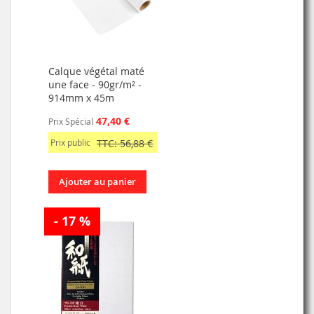
Calque végétal maté
une face - 90gr/m² -
914mm x 45m
47,40 €
Prix Spécial
Prix public
TTC: 56,88 €
Ajouter au panier
- 17 %