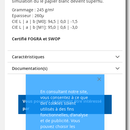
simulation du le papier blanc devient superflu.
Grammage : 245 g/m²
Epaisseur : 260µ
CIE L | a | b [M0]: 94,5 | 0,0 | -1,5
CIE L | a | b [M1]: 95,0 | 0,6 | -3,0
Certifié FOGRA et SWOP
Caractéristiques
Documentation(s)
Fermer
En consultant notre site,
vous consentez à ce que
Vous pourriez également être intéressé
des cookies soient
par
utilisés à des fins
fonctionnelles, d'analyse
et de publicité. Vous
pouvez choisir les