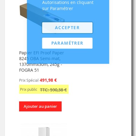
Autorisations en cliquant
sur Paramétrer
ACCEPTER
PARAMÉTRER
Papier EFI Proof Paper
8245 OBA Semi-mat,
1370mmx30m, 245g -
FOGRA 51
491,98 €
Prix Spécial
Prix public
TTC: 590,38 €
Ajouter au panier