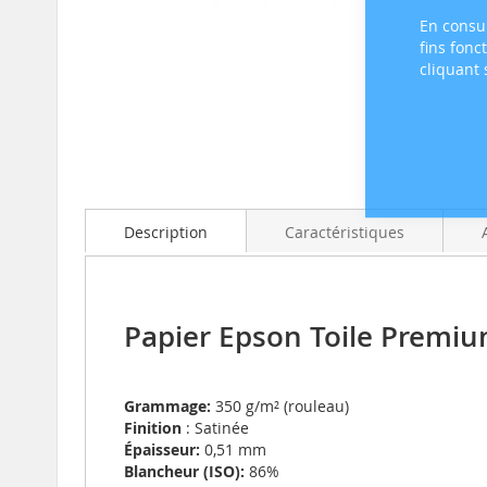
En consul
fins fonc
cliquant
Skip
to
the
beginning
of
the
Description
Caractéristiques
images
gallery
Papier Epson Toile Premi
Grammage:
350 g/m² (rouleau)
Finition
: Satinée
Épaisseur:
0,51 mm
Blancheur (ISO):
86%