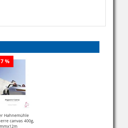
17 %
er Hahnemühle
erre canvas 400g,
4mmx12m