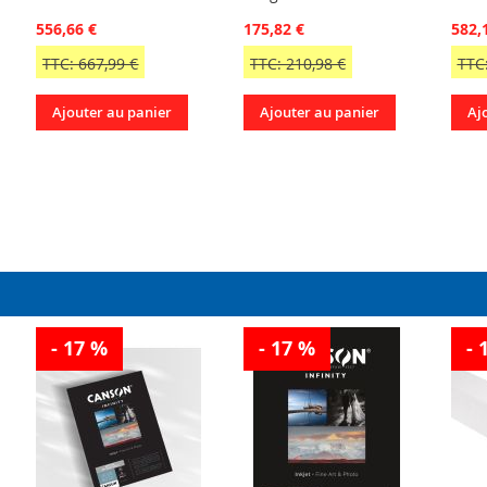
556,66 €
175,82 €
582,
TTC: 667,99 €
TTC: 210,98 €
TTC:
Ajouter au panier
Ajouter au panier
Aj
- 17 %
- 17 %
- 