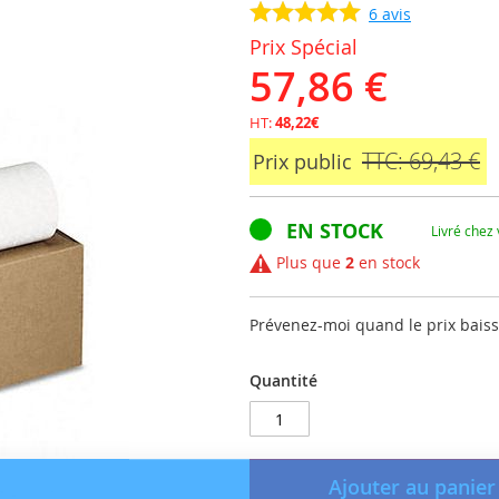
6
avis
Prix Spécial
57,86 €
HT:
48,22€
TTC: 69,43 €
Prix public
EN STOCK
Livré chez
Plus que
2
en stock
Prévenez-moi quand le prix bais
Quantité
Ajouter au panier