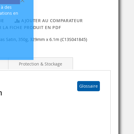
Fermer
 à des
sations en
IE
AJOUTER AU COMPARATEUR
 LA FICHE PRODUIT EN PDF
as Satin, 350g, 329mm x 6.1m (C13S041845)
Protection & Stockage
Glossaire
m