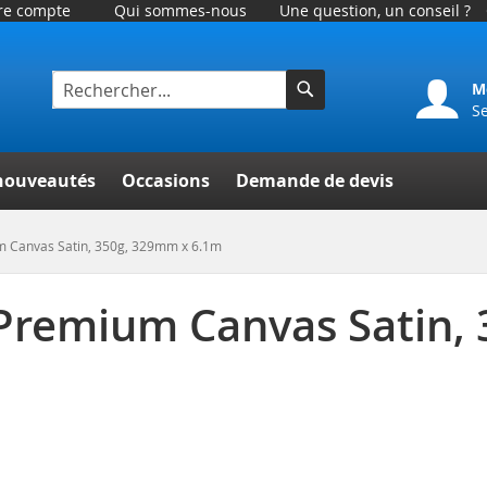
tre compte
Qui sommes-nous
Une question, un conseil ?
M
S
Rechercher
er
nouveautés
Occasions
Demande de devis
m Canvas Satin, 350g, 329mm x 6.1m
 Premium Canvas Satin,