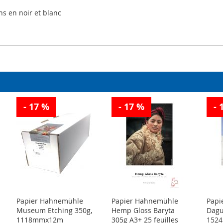
ns en noir et blanc
- 17 %
- 17 %
- 
Papier Hahnemühle
Papier Hahnemühle
Papi
Museum Etching 350g,
Hemp Gloss Baryta
Dagu
1118mmx12m
305g A3+ 25 feuilles
152