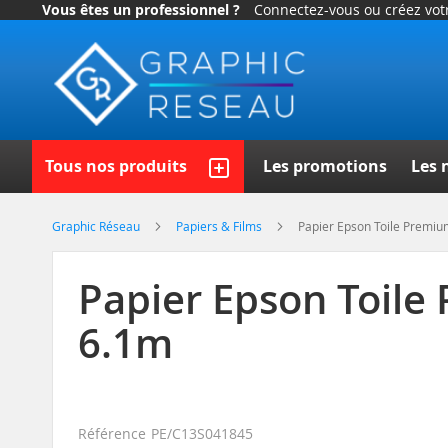
Vous êtes un professionnel ?
Connectez-vous ou créez vo
Allez
au
contenu
Recherch
Tous nos produits
Les promotions
Les 
Graphic Réseau
Papiers & Films
Papier Epson Toile Premiu
Papier Epson Toile
6.1m
Référence
PE/C13S041845