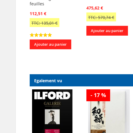
feuilles
475,62 €
112,51 €
TTC: 570,74 €
TTC: 135,01 €
Ajouter au panier
Ajouter au panier
Egalement vu
- 17 %