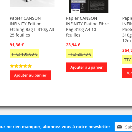
Papier CANSON
Papier CANSON
Papi
INFINITY Edition
INFINITY Platine Fibre
INFI
Etching Rag II 310g, A3
Rag 310g A4 10
Phot
25 feuilles
feuilles
310g
12m
91,36 €
23,94 €
364,
TTC: 109,63 €
TTC: 28,73 €
TTC:
Ajouter au panier
Aj
Ajouter au panier
Inscripti
ur ne rien manquer, abonnez-vous à notre newsletter
à