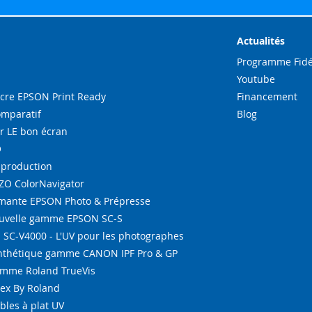
notre
lettre
d’inform
Actualités
:
Programme Fidé
Youtube
re EPSON Print Ready
Financement
omparatif
Blog
r LE bon écran
O
-production
IZO ColorNavigator
ante EPSON Photo & Prépresse
ouvelle gamme EPSON SC-S
SC-V4000 - L'UV pour les photographes
ynthétique gamme CANON IPF Pro & GP
amme Roland TrueVis
tex By Roland
bles à plat UV