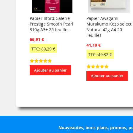
Papier Ilford Galerie
Papier Awagami
Prestige Smooth Pearl
Murakumo Kozo select
310g A3+ 25 feuilles
Natural 42g A4 20
Feuilles
66,91 €
41,10 €
TTC: 80,29 €
TTC: 49,32 €
Ajouter au panier
Ajouter au panier
Nouveautés, bons plans, promos, po