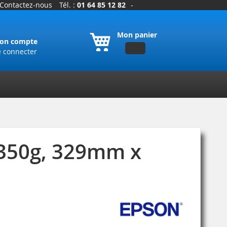
Contactez-nous
Tél. :
01 64 85 12 82
-
Mon panier
on compte
e connecter
 350g, 329mm x