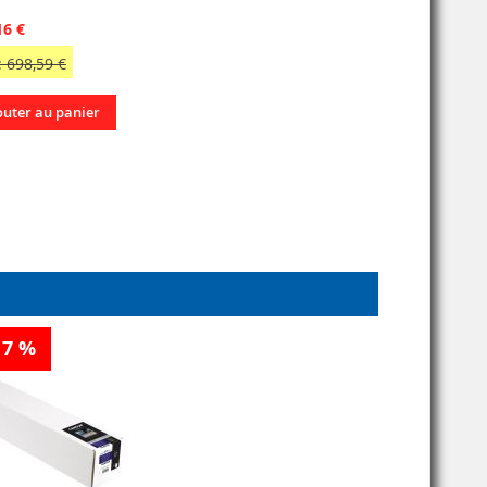
16 €
 698,59 €
outer au panier
17 %