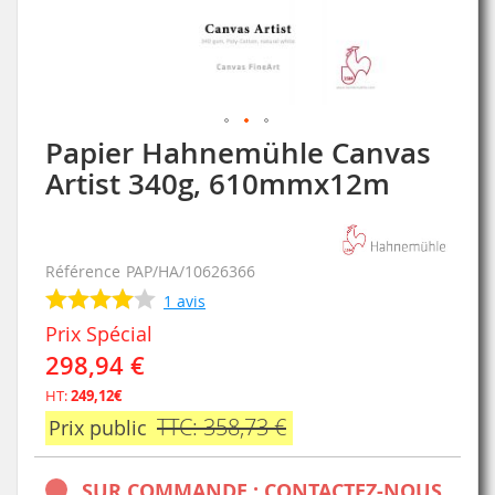
Papier Hahnemühle Canvas
Skip
to
Artist 340g, 610mmx12m
the
beginning
of
the
Référence
PAP/HA/10626366
images
1
avis
gallery
Prix Spécial
298,94 €
HT:
249,12€
TTC: 358,73 €
Prix public
SUR COMMANDE : CONTACTEZ-NOUS