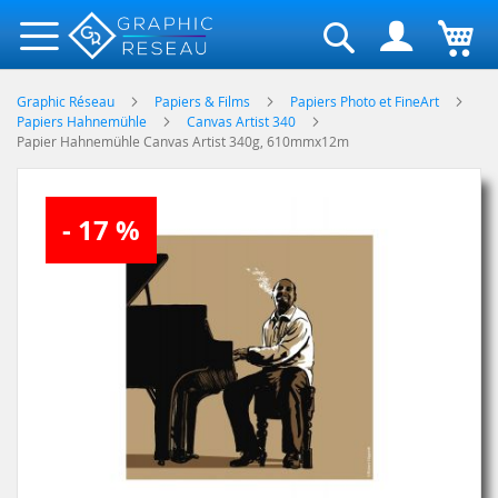
Rechercher
Graphic Réseau
Papiers & Films
Papiers Photo et FineArt
Papiers Hahnemühle
Canvas Artist 340
Papier Hahnemühle Canvas Artist 340g, 610mmx12m
Skip
- 17 %
to
the
end
of
the
images
gallery