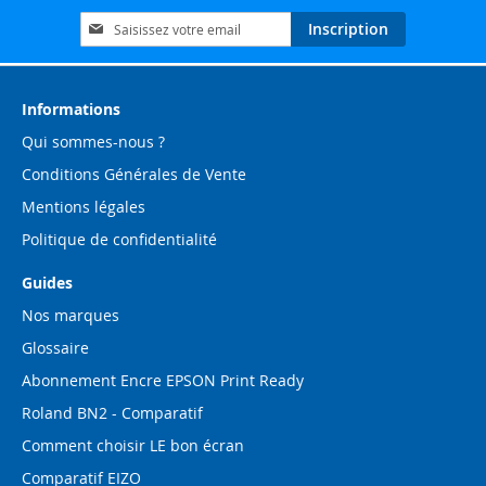
Inscription
Inscription
à
notre
lettre
d’information
Informations
:
Qui sommes-nous ?
Conditions Générales de Vente
Mentions légales
Politique de confidentialité
Guides
Nos marques
Glossaire
Abonnement Encre EPSON Print Ready
Roland BN2 - Comparatif
Comment choisir LE bon écran
Comparatif EIZO