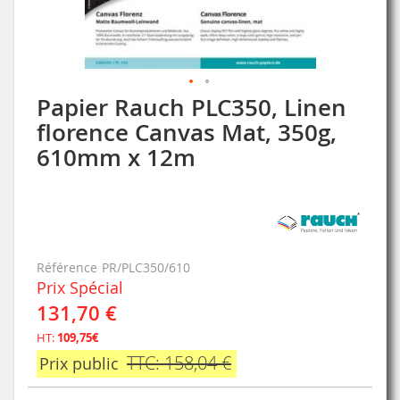
Papier Rauch PLC350, Linen
Skip
to
florence Canvas Mat, 350g,
the
610mm x 12m
beginning
of
the
images
gallery
Référence
PR/PLC350/610
Prix Spécial
131,70 €
HT:
109,75€
TTC: 158,04 €
Prix public