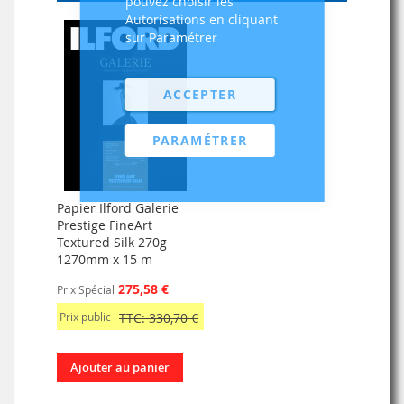
pouvez choisir les
Autorisations en cliquant
sur Paramétrer
ACCEPTER
PARAMÉTRER
Papier Ilford Galerie
Prestige FineArt
Textured Silk 270g
1270mm x 15 m
275,58 €
Prix Spécial
Prix public
TTC: 330,70 €
Ajouter au panier