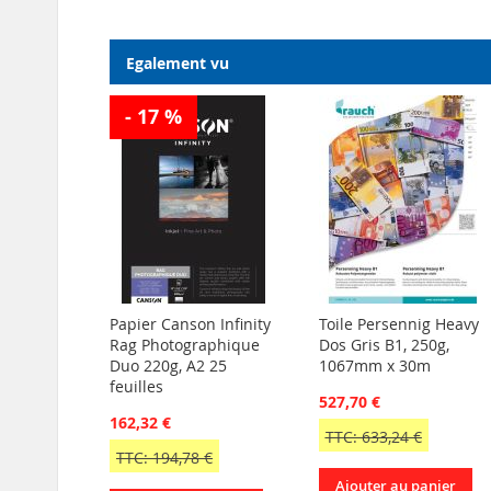
Egalement vu
- 17 %
Papier Canson Infinity
Toile Persennig Heavy
Rag Photographique
Dos Gris B1, 250g,
Duo 220g, A2 25
1067mm x 30m
feuilles
527,70 €
162,32 €
TTC: 633,24 €
TTC: 194,78 €
Ajouter au panier