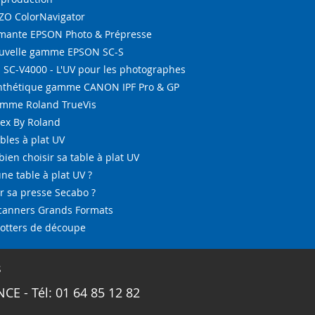
IZO ColorNavigator
ante EPSON Photo & Prépresse
ouvelle gamme EPSON SC-S
SC-V4000 - L'UV pour les photographes
ynthétique gamme CANON IPF Pro & GP
amme Roland TrueVis
tex By Roland
bles à plat UV
bien choisir sa table à plat UV
ne table à plat UV ?
 sa presse Secabo ?
Scanners Grands Formats
lotters de découpe
s
CE - Tél: 01 64 85 12 82