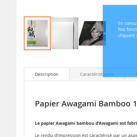
En consul
fins fonc
cliquant
Skip
to
the
beginning
Description
Caractéristiques
of
the
images
gallery
Papier Awagami Bamboo 170
Le papier Awagami bambou d’Awagami est fabriq
Le rendu d’impression est caractérisé par un aspe