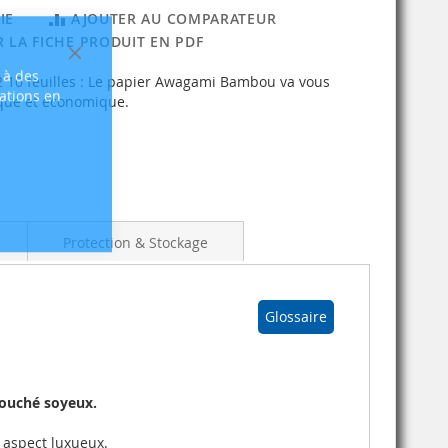
IE
AJOUTER AU COMPARATEUR
 LA FICHE PRODUIT EN PDF
Fermer
 à des
10 feuilles : Le papier Awagami Bambou va vous
sations en
gique et économique.
Protection & Stockage
Glossaire
touché soyeux.
 aspect luxueux.