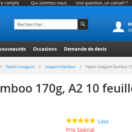
tre compte
Qui sommes-nous
Une question, un conseil ?
M
S
Rechercher
er
nouveautés
Occasions
Demande de devis
Papiers Awagami
Awagami Bamboo
Papier Awagami Bamboo 170g
boo 170g, A2 10 feuill
5
avis
Prix Spécial