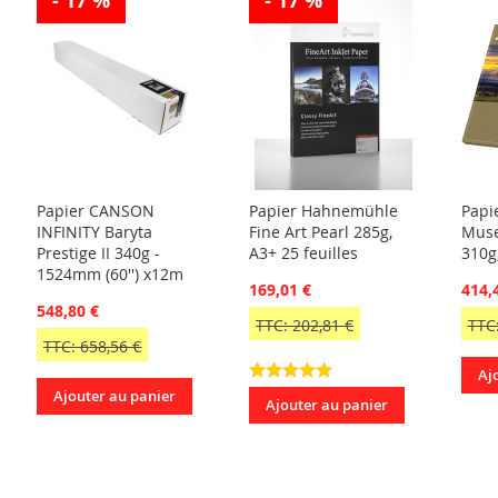
- 17 %
- 17 %
Papier CANSON
Papier Hahnemühle
Papi
INFINITY Baryta
Fine Art Pearl 285g,
Muse
Prestige II 340g -
A3+ 25 feuilles
310g
1524mm (60'') x12m
169,01 €
414,
548,80 €
TTC: 202,81 €
TTC:
TTC: 658,56 €
Aj
Ajouter au panier
Ajouter au panier