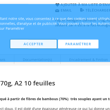
AJOUTER À MA LISTE D’ENV
EMAIL
TÉLÉCHARGER
tant notre site, vous consentez à ce que des cookies soient utilisés
Papier Awagami Bamboo 170g, A2 
tionnelles, d'analyse et de publicité. Vous pouvez choisir les Autori
séduire car il est à la fois écolo
 sur Paramétrer
ACCEPTER
PARAMÉTRER
Avis
Documentation(s)
Encadrement & Finition
g, A2 10 feuilles
ué à partir de fibres de bambous (70%) très souples ayant un 
ct doux. Il est doté d’une épaisseur généreuse ce qui lui donne un