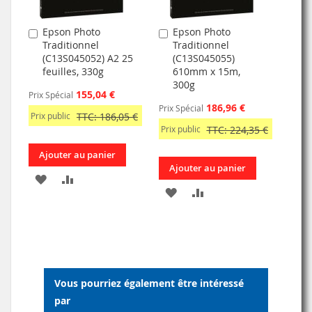
Epson Photo
Epson Photo
Ajouter
Ajouter
Traditionnel
Traditionnel
au
au
(C13S045052) A2 25
(C13S045055)
panier
panier
feuilles, 330g
610mm x 15m,
300g
155,04 €
Prix Spécial
186,96 €
Prix Spécial
Prix public
TTC: 186,05 €
Prix public
TTC: 224,35 €
Ajouter au panier
Ajouter au panier
AJOUTER
AJOUTER
AJOUTER
AJOUTER
À
AU
À
AU
MA
COMPARATEUR
MA
COMPARATEUR
LISTE
LISTE
D’ENVIE
Vous pourriez également être intéressé
D’ENVIE
par