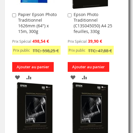
Papier Epson Photo
Epson Photo
Ajouter
Ajouter
Traditionnel
Traditionnel
au
au
1626mm (64") x
(C13S045050) A4 25
panier
panier
15m, 300g
feuilles, 330g
498,54 €
39,90 €
Prix Spécial
Prix Spécial
Prix public
TTC: 598,25 €
Prix public
TTC: 47,88 €
Ajouter au panier
Ajouter au panier
AJOUTER
AJOUTER
AJOUTER
AJOUTER
À
AU
À
AU
MA
COMPARATEUR
MA
COMPARATEUR
LISTE
LISTE
D’ENVIE
D’ENVIE