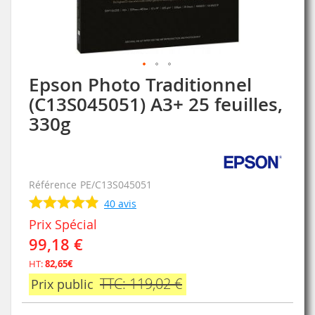
Epson Photo Traditionnel
Skip
to
(C13S045051) A3+ 25 feuilles,
the
330g
beginning
of
the
images
gallery
Référence
PE/C13S045051
40
avis
Prix Spécial
99,18 €
HT:
82,65€
TTC: 119,02 €
Prix public