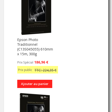
Epson Photo
Traditionnel
(C13S045055) 610mm
x 15m, 300g
186,96 €
Prix Spécial
Prix public
TTC: 224,35 €
Ajouter au panier