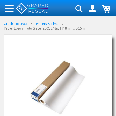
Rechercher
Graphic Réseau
Papiers & Films
Papier Epson Photo Glacé (250), 248g, 1118mm x 30.5m
Skip
to
the
end
of
the
images
gallery