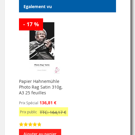
Egalement vu
- 17 %
Papier Hahnemühle
Photo Rag Satin 310g,
A3 25 feuilles
136,81 €
Prix Spécial
Prix public
TTC: 164,17 €
Ajouter au panier