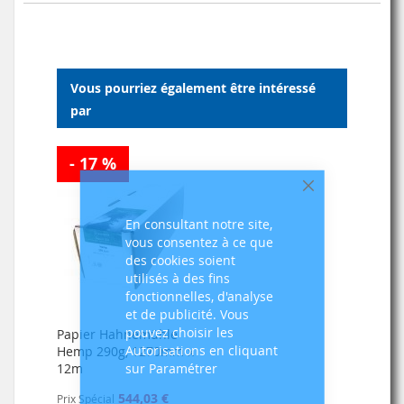
Vous pourriez également être intéressé
par
- 17 %
Fermer
En consultant notre site,
vous consentez à ce que
des cookies soient
utilisés à des fins
fonctionnelles, d'analyse
et de publicité. Vous
pouvez choisir les
Papier Hahnemühle
Autorisations en cliquant
Hemp 290g, 1270mm x
sur Paramétrer
12m
544,03 €
Prix Spécial