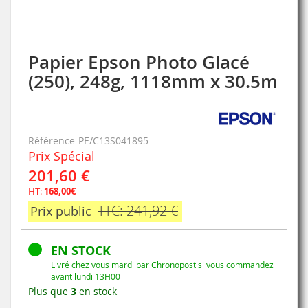
Papier Epson Photo Glacé
Skip
to
(250), 248g, 1118mm x 30.5m
the
beginning
of
the
Référence
PE/C13S041895
images
Prix Spécial
gallery
201,60 €
HT:
168,00€
TTC: 241,92 €
Prix public
EN STOCK
Livré chez vous mardi par Chronopost si vous commandez
avant lundi 13H00
Plus que
3
en stock