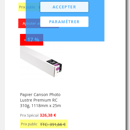
ACCEPTER
Prix public
TTC: 652,84 €
PARAMÉTRER
Ajouter au panier
- 17 %
Papier Canson Photo
Lustre Premium RC
310g, 1118mm x 25m
326,38 €
Prix Spécial
Prix public
TTC: 391,66 €