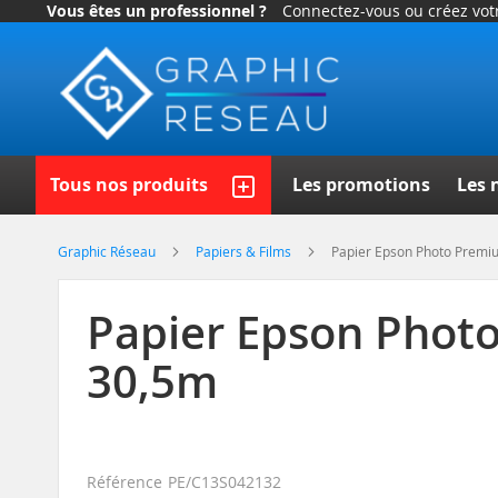
Vous êtes un professionnel ?
Connectez-vous ou créez vo
Allez
au
contenu
Recherch
Tous nos produits
Les promotions
Les 
Graphic Réseau
Papiers & Films
Papier Epson Photo Premi
Papier Epson Phot
30,5m
Référence
PE/C13S042132