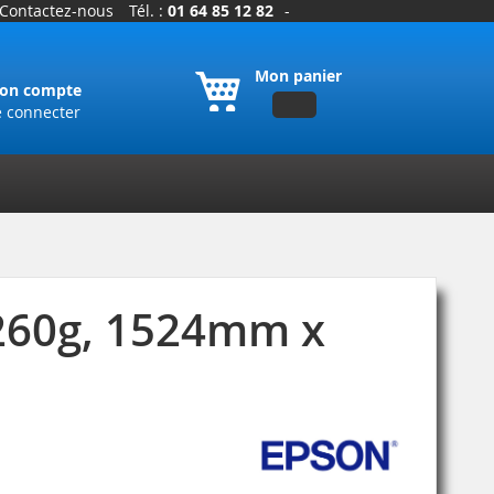
Contactez-nous
Tél. :
01 64 85 12 82
-
Mon panier
on compte
e connecter
 260g, 1524mm x