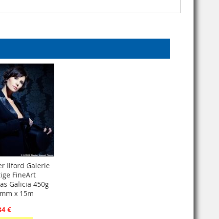
r Ilford Galerie
ige FineArt
as Galicia 450g
8mm x 15m
34 €