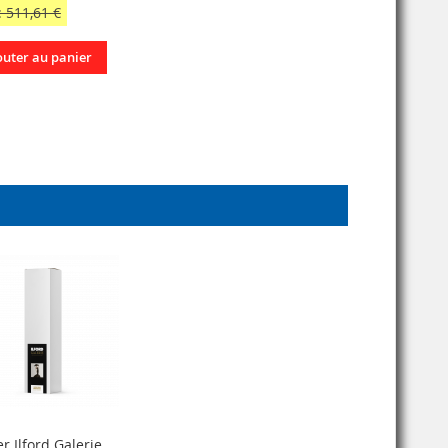
 511,61 €
outer au panier
r Ilford Galerie