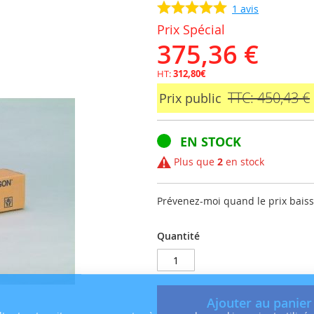
1
avis
Prix Spécial
375,36 €
HT:
312,80€
TTC: 450,43 €
Prix public
EN STOCK
Plus que
2
en stock
Prévenez-moi quand le prix bais
Quantité
Ajouter au panier