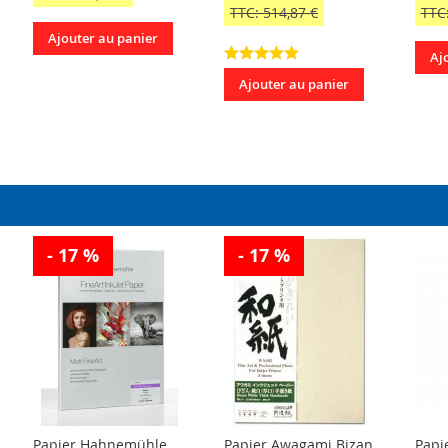
TTC: 514,87 €
TTC:
Ajouter au panier
Aj
Ajouter au panier
- 17 %
- 17 %
Papier Hahnemühle
Papier Awagami Bizan
Papie