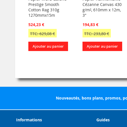
Prestige Smooth
Cézanne Canvas 430
Cotton Rag 310g
g/m², 610mm x 12m,
1270mmx15m
3"
524,23 €
194,83 €
TTC: 629,08 €
TTC: 233,80 €
Ajouter au panier
Ajouter au panier
Nouveautés, bons plans, promos, po
Informations
Guides