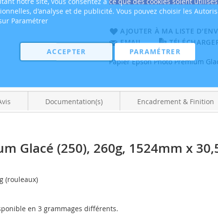
tant notre site, vous consentez à ce que des cookies soient utilisés
tionnelles, d'analyse et de publicité. Vous pouvez choisir les Autori
 sur Paramétrer
AJOUTER À MA LISTE D’ENV
EMAIL
TÉLÉCHARGER
ACCEPTER
PARAMÉTRER
Papier Epson Photo Premium Glac
Avis
Documentation(s)
Encadrement & Finition
um Glacé (250), 260g, 1524mm x 30
g (rouleaux)
ponible en 3 grammages différents.