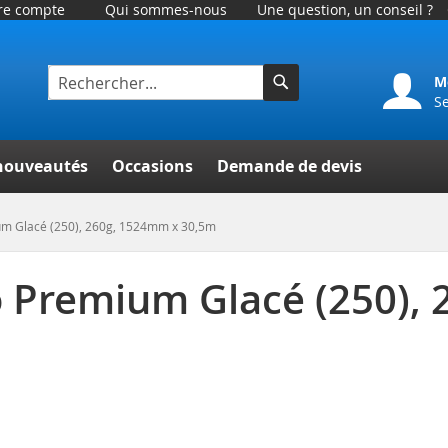
tre compte
Qui sommes-nous
Une question, un conseil ?
M
S
Rechercher
er
nouveautés
Occasions
Demande de devis
um Glacé (250), 260g, 1524mm x 30,5m
o Premium Glacé (250),