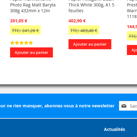
Photo Rag Matt Baryta
Thick White 300g, A1 5
Pres
308g 432mm x 12m
feuilles
Warm
111
201,05 €
402,90 €
144,
TTC: 241,26 €
TTC: 483,48 €
TTC:
Ajouter au panier
Aj
Ajouter au panier
Inscripti
ur ne rien manquer, abonnez-vous à notre newsletter
à
notre
lettre
d’inform
Actualités
: