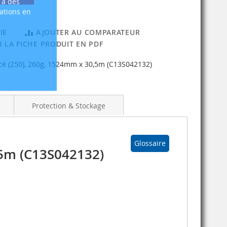
 à des
sations en
IE
AJOUTER AU COMPARATEUR
 LA FICHE PRODUIT EN PDF
é (250), 260g, 1524mm x 30,5m (C13S042132)
Protection & Stockage
Glossaire
,5m (C13S042132)