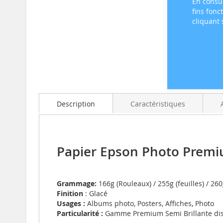
En consul
fins fonc
cliquant
Skip
to
the
beginning
of
Description
Caractéristiques
the
images
gallery
Papier Epson Photo Premi
Grammage:
166g (Rouleaux) / 255g (feuilles) / 260
Finition
: Glacé
Usages :
Albums photo, Posters, Affiches, Photo
Particularité :
Gamme Premium Semi Brillante dis