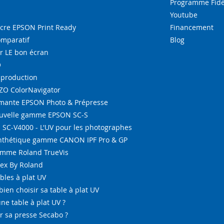
Programme Fidé
Youtube
re EPSON Print Ready
Financement
omparatif
Blog
r LE bon écran
O
-production
IZO ColorNavigator
ante EPSON Photo & Prépresse
ouvelle gamme EPSON SC-S
SC-V4000 - L'UV pour les photographes
ynthétique gamme CANON IPF Pro & GP
amme Roland TrueVis
tex By Roland
bles à plat UV
bien choisir sa table à plat UV
ne table à plat UV ?
 sa presse Secabo ?