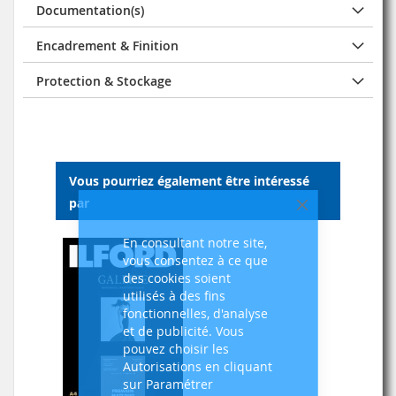
Documentation(s)
Encadrement & Finition
Protection & Stockage
Vous pourriez également être intéressé
par
Fermer
En consultant notre site,
vous consentez à ce que
des cookies soient
utilisés à des fins
fonctionnelles, d'analyse
et de publicité. Vous
pouvez choisir les
Autorisations en cliquant
sur Paramétrer