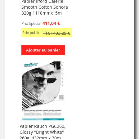
Papier Ilford Galerie
Smooth Cotton Sonora
320g 1118mmx15m
411,04 €
Prix Spécial
Prix public
TTC: 493,25 €
Ajouter au panier
Papier Rauch PGC260,
Glossy "Bright White"
260g, 432mm x 30m