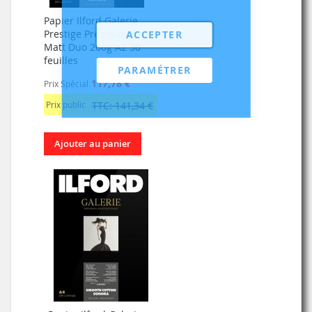
Papier Ilford Galerie
Prestige Premium
ACCEPTER
Matt Duo 200g A2 50
feuilles
PARAMÉTRER
117,78 €
Prix Spécial
Prix public
TTC: 141,34 €
Ajouter au panier