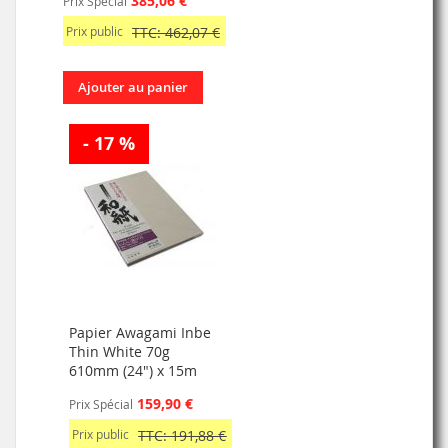
385,06 €
Prix Spécial
Prix public
TTC: 462,07 €
Ajouter au panier
- 17 %
Papier Awagami Inbe
Thin White 70g
610mm (24") x 15m
159,90 €
Prix Spécial
Prix public
TTC: 191,88 €