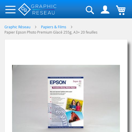
Rechercher
Graphic Réseau
Papiers & Films
Papier Epson Photo Premium Glacé 255g, A3+ 20 feuilles
Skip
to
the
end
of
the
images
gallery