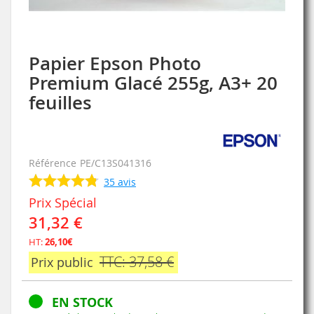
Papier Epson Photo
Skip
to
Premium Glacé 255g, A3+ 20
the
feuilles
beginning
of
the
images
gallery
Référence
PE/C13S041316
35
avis
Prix Spécial
31,32 €
HT:
26,10€
TTC: 37,58 €
Prix public
EN STOCK