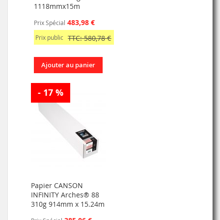
1118mmx15m
483,98 €
Prix Spécial
Prix public
TTC: 580,78 €
Ajouter au panier
- 17 %
Papier CANSON
INFINITY Arches® 88
310g 914mm x 15.24m