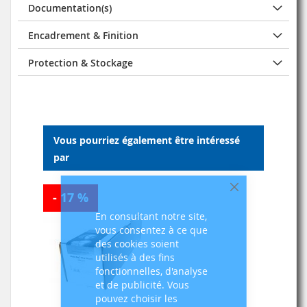
Documentation(s)
Encadrement & Finition
Protection & Stockage
Vous pourriez également être intéressé
par
Fermer
- 17 %
En consultant notre site,
vous consentez à ce que
des cookies soient
utilisés à des fins
fonctionnelles, d'analyse
et de publicité. Vous
pouvez choisir les