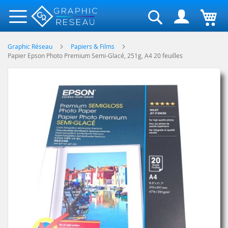
Rechercher
Graphic Réseau
Papiers & Films
Papier Epson Photo Premium Semi-Glacé, 251g, A4 20 feuilles
Skip
to
the
end
of
the
images
gallery