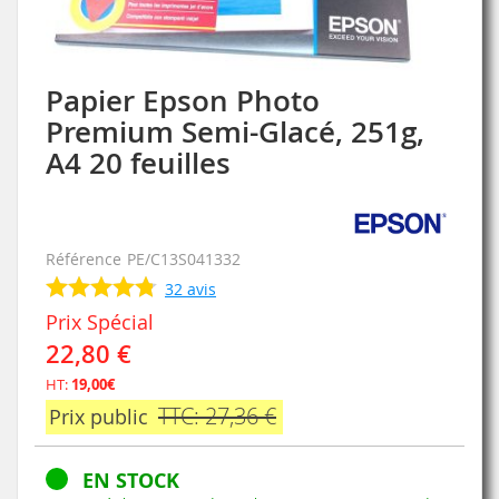
Papier Epson Photo
Skip
to
Premium Semi-Glacé, 251g,
the
A4 20 feuilles
beginning
of
the
images
gallery
Référence
PE/C13S041332
32
avis
Prix Spécial
22,80 €
HT:
19,00€
TTC: 27,36 €
Prix public
EN STOCK