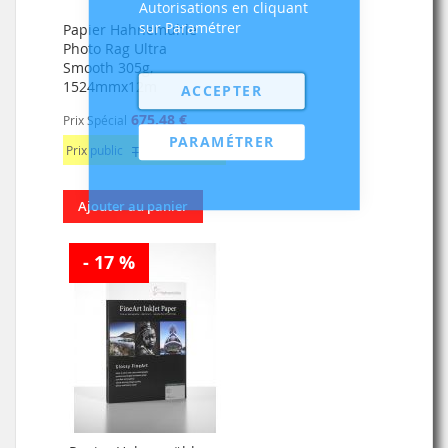
Autorisations en cliquant
sur Paramétrer
Papier Hahnemühle
Photo Rag Ultra
Smooth 305g,
1524mmx12m
ACCEPTER
675,48 €
Prix Spécial
PARAMÉTRER
Prix public
TTC: 810,58 €
Ajouter au panier
- 17 %