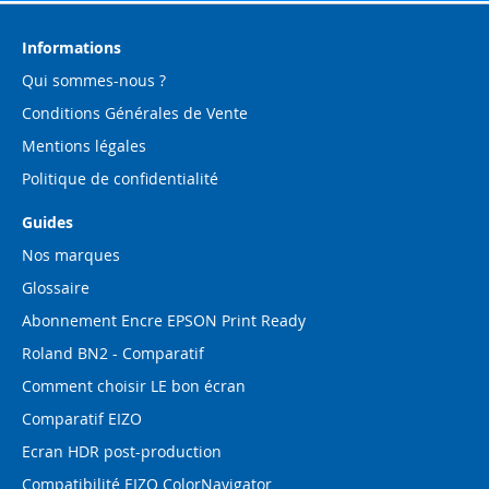
notre
lettre
d’information
Informations
:
Qui sommes-nous ?
Conditions Générales de Vente
Mentions légales
Politique de confidentialité
Guides
Nos marques
Glossaire
Abonnement Encre EPSON Print Ready
Roland BN2 - Comparatif
Comment choisir LE bon écran
Comparatif EIZO
Ecran HDR post-production
Compatibilité EIZO ColorNavigator