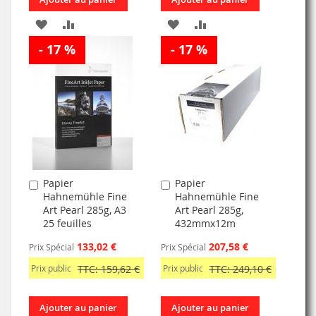
AJOUTER
AJOUTER
AJOUTER
AJOUTER
- 17 %
À
AU
- 17 %
À
AU
MA
COMPARATEUR
MA
COMPARATEUR
LISTE
LISTE
D’ENVIE
D’ENVIE
Papier
Papier
Ajouter
Ajouter
Hahnemühle Fine
Hahnemühle Fine
au
au
Art Pearl 285g, A3
Art Pearl 285g,
panier
panier
25 feuilles
432mmx12m
133,02 €
207,58 €
Prix Spécial
Prix Spécial
Prix public
TTC: 159,62 €
Prix public
TTC: 249,10 €
Ajouter au panier
Ajouter au panier