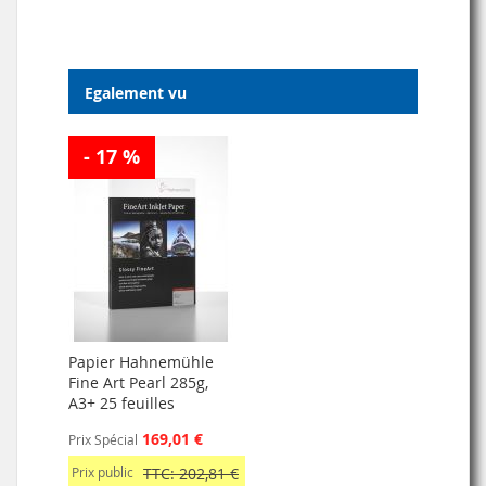
Egalement vu
- 17 %
Papier Hahnemühle
Fine Art Pearl 285g,
A3+ 25 feuilles
169,01 €
Prix Spécial
Prix public
TTC: 202,81 €