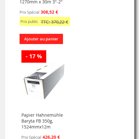
1270mm x 30m 3"-2"
308,52 €
Prix Spécial
Prix public
TTC: 370,22 €
Ajouter au panier
- 17 %
Papier Hahnemühle
Baryta FB 350g,
1524mmx12m
426,20 €
Prix Spécial