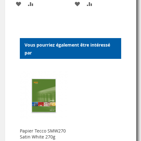
AJOUTER
AJOUTER
AJOUTER
AJOUTER
À
AU
À
AU
MA
COMPARATEUR
MA
COMPARATEUR
LISTE
LISTE
Vous pourriez également être intéressé
D’ENVIE
D’ENVIE
par
Papier Tecco SMW270
Satin White 270g