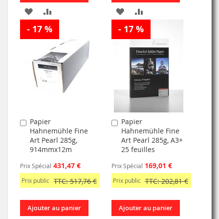
AJOUTER
AJOUTER
AJOUTER
AJOUTER
- 17 %
À
AU
- 17 %
À
AU
MA
COMPARATEUR
MA
COMPARATEUR
LISTE
LISTE
D’ENVIE
D’ENVIE
Papier
Papier
Ajouter
Ajouter
Hahnemühle Fine
Hahnemühle Fine
au
au
Art Pearl 285g,
Art Pearl 285g, A3+
panier
panier
914mmx12m
25 feuilles
431,47 €
169,01 €
Prix Spécial
Prix Spécial
Prix public
TTC: 517,76 €
Prix public
TTC: 202,81 €
Ajouter au panier
Ajouter au panier