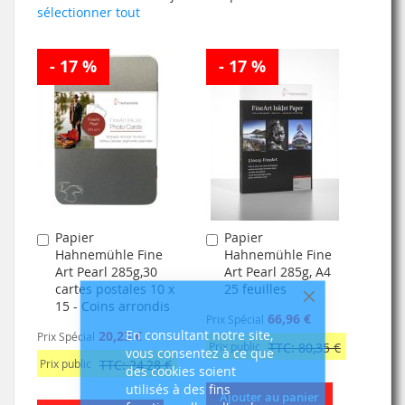
sélectionner tout
- 17 %
- 17 %
Papier
Papier
Ajouter
Ajouter
Hahnemühle Fine
Hahnemühle Fine
au
au
Art Pearl 285g,30
Art Pearl 285g, A4
panier
panier
cartes postales 10 x
25 feuilles
15 - Coins arrondis
Fermer
66,96 €
Prix Spécial
En consultant notre site,
20,23 €
Prix Spécial
Prix public
TTC: 80,35 €
vous consentez à ce que
Prix public
TTC: 24,28 €
des cookies soient
utilisés à des fins
Ajouter au panier