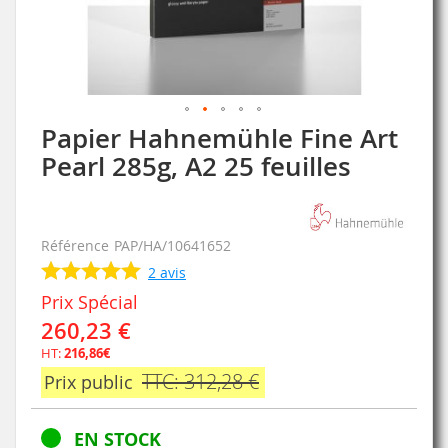
Papier Hahnemühle Fine Art
Skip
to
Pearl 285g, A2 25 feuilles
the
beginning
of
the
Référence
PAP/HA/10641652
images
2
avis
gallery
Prix Spécial
260,23 €
HT:
216,86€
TTC: 312,28 €
Prix public
EN STOCK